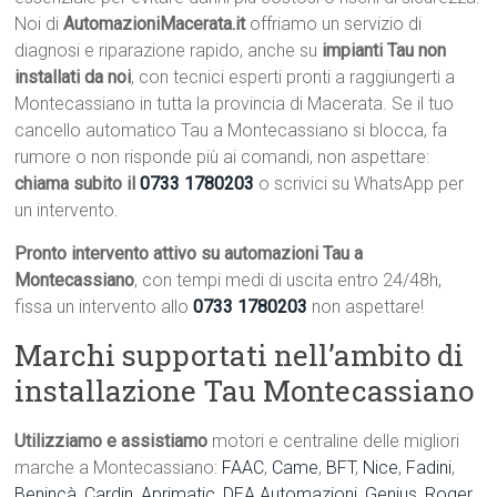
Noi di
AutomazioniMacerata.it
offriamo un servizio di
diagnosi e riparazione rapido, anche su
impianti Tau non
installati da noi
, con tecnici esperti pronti a raggiungerti a
Montecassiano in tutta la provincia di Macerata. Se il tuo
cancello automatico Tau a Montecassiano si blocca, fa
rumore o non risponde più ai comandi, non aspettare:
chiama subito il
0733 1780203
o scrivici su WhatsApp per
un intervento.
Pronto intervento attivo su automazioni Tau a
Montecassiano
, con tempi medi di uscita entro 24/48h,
fissa un intervento allo
0733 1780203
non aspettare!
Marchi supportati nell’ambito di
installazione Tau Montecassiano
Utilizziamo e assistiamo
motori e centraline delle migliori
marche a Montecassiano:
FAAC
,
Came
,
BFT
,
Nice
,
Fadini
,
Benincà
,
Cardin
,
Aprimatic
,
DEA Automazioni
,
Genius
,
Roger
,