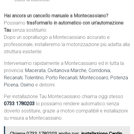
Hai ancora un cancello manuale a Montecassiano?
Possiamo
trasformarlo in automatico con un’automazione
Tau
senza sostituirlo.
Dopo un sopralluogo a Montecassiano accurato e
professionale, installeremo la motorizzazione più adatta alla
struttura esistente.
Interveniamo rapidamente a Montecassiano ed in tutta la
provincia:
Macerata
,
Civitanova Marche
,
Corridonia
,
Recanati
,
Tolentino
,
Porto Recanati
,
Montecosaro
,
Potenza
Picena
,
Osimo
e dintorni.
Per installazione Tau Montecassiano chiama oggi stesso
0733 1780203
lo possiamo rendere automatico senza
doverlo sostituire, grazie a motori compatibili e installazioni
su misura a Montecassiano.
Chiama 0733 1780203 anche per
installazione Cardin