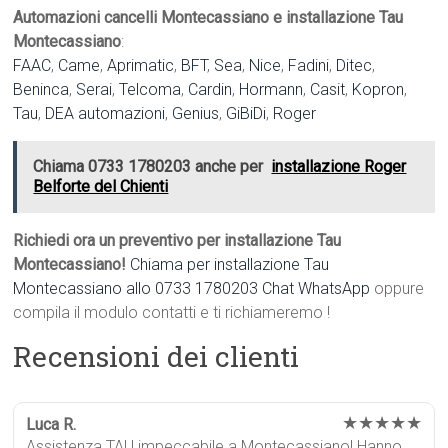
Automazioni cancelli Montecassiano e installazione Tau
Montecassiano
:
FAAC
,
Came
,
Aprimatic
,
BFT
,
Sea
,
Nice
,
Fadini
,
Ditec
,
Beninca
,
Serai
,
Telcoma
,
Cardin
,
Hormann
,
Casit
,
Kopron
,
Tau
,
DEA automazioni
,
Genius
,
GiBiDi
,
Roger
Chiama 0733 1780203 anche per
installazione Roger
Belforte del Chienti
Richiedi ora un preventivo per installazione Tau
Montecassiano!
Chiama per installazione Tau
Montecassiano allo 0733 1780203
Chat WhatsApp
oppure
compila il modulo contatti e ti richiameremo !
Recensioni dei clienti
★★★★★
Luca R.
Assistenza TAU impeccabile a Montecassiano! Hanno