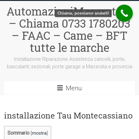
Vai
AutomazioniMacerata.it
al
Chiama, possiamo aiutarti!
contenuto
– Chiama 0733 1780203
– FAAC – Came – BFT
tutte le marche
Installazione Riparazione Assistenza cancelli, porte,
basculanti, sezionali, porte garage a Macerata e provincia
Menu
installazione Tau Montecassiano
Sommario
[
mostra
]