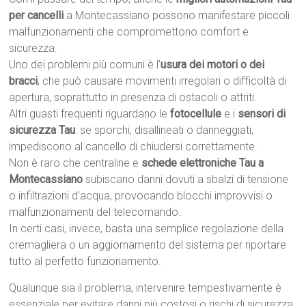
per cancelli
a Montecassiano possono manifestare piccoli
malfunzionamenti che compromettono comfort e
sicurezza.
Uno dei problemi più comuni è l’
usura dei motori o dei
bracci
, che può causare movimenti irregolari o difficoltà di
apertura, soprattutto in presenza di ostacoli o attriti.
Altri guasti frequenti riguardano le
fotocellule
e i
sensori di
sicurezza Tau
: se sporchi, disallineati o danneggiati,
impediscono al cancello di chiudersi correttamente.
Non è raro che centraline e
schede elettroniche Tau a
Montecassiano
subiscano danni dovuti a sbalzi di tensione
o infiltrazioni d’acqua, provocando blocchi improvvisi o
malfunzionamenti del telecomando.
In certi casi, invece, basta una semplice regolazione della
cremagliera o un aggiornamento del sistema per riportare
tutto al perfetto funzionamento.
Qualunque sia il problema, intervenire tempestivamente è
essenziale per evitare danni più costosi o rischi di sicurezza.