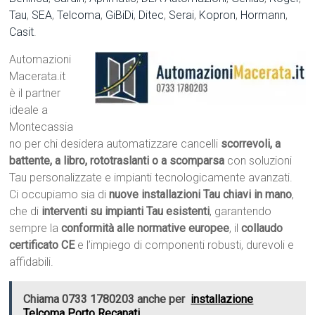
Tau
,
SEA
,
Telcoma
,
GiBiDi
,
Ditec
,
Serai
,
Kopron
,
Hormann
,
Casit
.
Automazioni
Macerata.it
è il partner
ideale a
Montecassia
no per chi desidera automatizzare cancelli
scorrevoli, a
battente, a libro, rototraslanti o a scomparsa
con soluzioni
Tau personalizzate e impianti tecnologicamente avanzati.
Ci occupiamo sia di
nuove installazioni Tau chiavi in mano
,
che di
interventi su impianti Tau esistenti
, garantendo
sempre la
conformità alle normative europee
, il
collaudo
certificato CE
e l’impiego di componenti robusti, durevoli e
affidabili.
Chiama 0733 1780203 anche per
installazione
Telcoma Porto Recanati