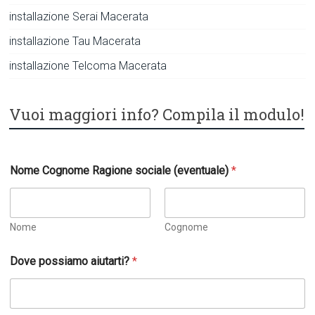
installazione Serai Macerata
installazione Tau Macerata
installazione Telcoma Macerata
Vuoi maggiori info? Compila il modulo!
l
Nome Cognome Ragione sociale (eventuale)
*
a
*
R
a
g
Nome
Cognome
i
o
Dove possiamo aiutarti?
*
n
e