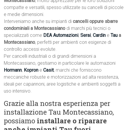
Montecassiano
, molto apprezzate per le loro soluzioni
compatte e versatili, spesso utilizzate su cancelli di piccole
e medie dimensioni.
Interveniamo anche su impianti di
cancelli oppure sbarre
condominiali a Montecassiano
di marchi più tecnici o
specializzati come
DEA Automazioni
,
Serai
,
Cardin
e
Tau
a
Montecassiano
, perfetti per ambienti con esigenze di
controllo accessi evolute.
Per cancelli industriali o di grandi dimensioni a
Montecassiano, gestiamo in particolare le automazioni
Hormann
,
Kopron
e
Casit
, marchi che forniscono
meccaniche robuste e motorizzazioni ad alta resistenza,
ideali per capannoni, aree logistiche e ambienti soggetti a
uso intensivo.
Grazie alla nostra esperienza per
installazione Tau Montecassiano,
possiamo
installare o riparare
anche impianti Tau fuori