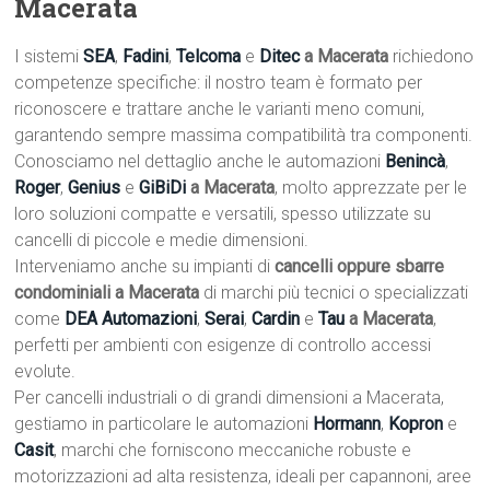
Macerata
I sistemi
SEA
,
Fadini
,
Telcoma
e
Ditec
a Macerata
richiedono
competenze specifiche: il nostro team è formato per
riconoscere e trattare anche le varianti meno comuni,
garantendo sempre massima compatibilità tra componenti.
Conosciamo nel dettaglio anche le automazioni
Benincà
,
Roger
,
Genius
e
GiBiDi
a Macerata
, molto apprezzate per le
loro soluzioni compatte e versatili, spesso utilizzate su
cancelli di piccole e medie dimensioni.
Interveniamo anche su impianti di
cancelli oppure sbarre
condominiali a Macerata
di marchi più tecnici o specializzati
come
DEA Automazioni
,
Serai
,
Cardin
e
Tau
a Macerata
,
perfetti per ambienti con esigenze di controllo accessi
evolute.
Per cancelli industriali o di grandi dimensioni a Macerata,
gestiamo in particolare le automazioni
Hormann
,
Kopron
e
Casit
, marchi che forniscono meccaniche robuste e
motorizzazioni ad alta resistenza, ideali per capannoni, aree