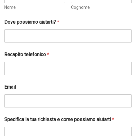
Nome
Cognome
Dove possiamo aiutarti?
*
Recapito telefonico
*
e
Email
t
u
a
R
e
c
Specifica la tua richiesta e come possiamo aiutarti
*
a
p
i