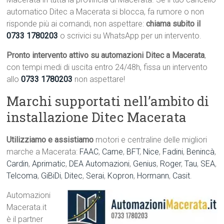
automatico Ditec a Macerata si blocca, fa rumore o non
risponde più ai comandi, non aspettare:
chiama subito il
0733 1780203
o scrivici su WhatsApp per un intervento.
Pronto intervento attivo su automazioni Ditec a Macerata
,
con tempi medi di uscita entro 24/48h, fissa un intervento
allo
0733 1780203
non aspettare!
Marchi supportati nell’ambito di
installazione Ditec Macerata
Utilizziamo e assistiamo
motori e centraline delle migliori
marche a Macerata:
FAAC
,
Came
,
BFT
,
Nice
,
Fadini
,
Benincà
,
Cardin
,
Aprimatic
,
DEA Automazioni
,
Genius
,
Roger
,
Tau
,
SEA
,
Telcoma
,
GiBiDi
,
Ditec
,
Serai
,
Kopron
,
Hormann
,
Casit
.
Automazioni
Macerata.it
è il partner