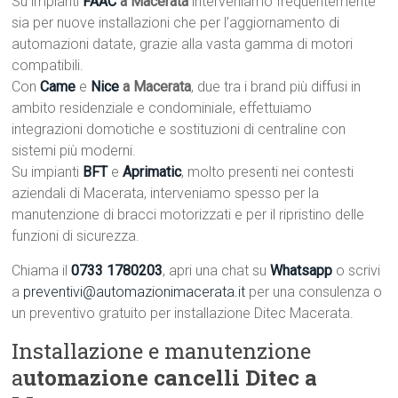
Su impianti
FAAC
a Macerata
interveniamo frequentemente
sia per nuove installazioni che per l’aggiornamento di
automazioni datate, grazie alla vasta gamma di motori
compatibili.
Con
Came
e
Nice
a Macerata
, due tra i brand più diffusi in
ambito residenziale e condominiale, effettuiamo
integrazioni domotiche e sostituzioni di centraline con
sistemi più moderni.
Su impianti
BFT
e
Aprimatic
, molto presenti nei contesti
aziendali di Macerata, interveniamo spesso per la
manutenzione di bracci motorizzati e per il ripristino delle
funzioni di sicurezza.
Chiama il
0733 1780203
, apri una chat su
Whatsapp
o scrivi
a
preventivi@automazionimacerata.it
per una consulenza o
un preventivo gratuito per installazione Ditec Macerata.
Installazione e manutenzione
a
utomazione cancelli Ditec a