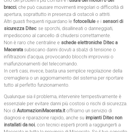
Uno dei problemi più comuni è l’
usura dei motori o dei
bracci
, che può causare movimenti irregolari o difficoltà di
apertura, soprattutto in presenza di ostacoli o attriti.
Altri guasti frequenti riguardano le
fotocellule
e i
sensori di
sicurezza Ditec
: se sporchi, disallineati o danneggiati,
impediscono al cancello di chiudersi correttamente.
Non è raro che centraline e
schede elettroniche Ditec a
Macerata
subiscano danni dovuti a sbalzi di tensione o
infiltrazioni d’acqua, provocando blocchi improvvisi o
malfunzionamenti del telecomando.
In certi casi, invece, basta una semplice regolazione della
cremagliera o un aggiornamento del sistema per riportare
tutto al perfetto funzionamento.
Qualunque sia il problema, intervenire tempestivamente è
essenziale per evitare danni più costosi o rischi di sicurezza.
Noi di
AutomazioniMacerata.it
offriamo un servizio di
diagnosi e riparazione rapido, anche su
impianti Ditec non
installati da noi
, con tecnici esperti pronti a raggiungerti a
Macerata in tutta la provincia di Macerata. Se il tuo cancello