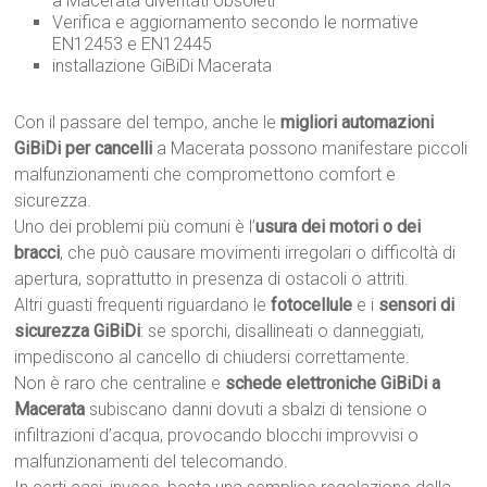
a Macerata diventati obsoleti
Verifica e aggiornamento secondo le normative
EN12453 e EN12445
installazione GiBiDi Macerata
Con il passare del tempo, anche le
migliori automazioni
GiBiDi per cancelli
a Macerata possono manifestare piccoli
malfunzionamenti che compromettono comfort e
sicurezza.
Uno dei problemi più comuni è l’
usura dei motori o dei
bracci
, che può causare movimenti irregolari o difficoltà di
apertura, soprattutto in presenza di ostacoli o attriti.
Altri guasti frequenti riguardano le
fotocellule
e i
sensori di
sicurezza GiBiDi
: se sporchi, disallineati o danneggiati,
impediscono al cancello di chiudersi correttamente.
Non è raro che centraline e
schede elettroniche GiBiDi a
Macerata
subiscano danni dovuti a sbalzi di tensione o
infiltrazioni d’acqua, provocando blocchi improvvisi o
malfunzionamenti del telecomando.