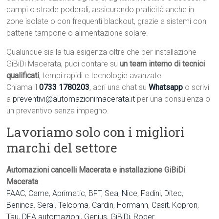
campi o strade poderali, assicurando praticità anche in
zone isolate o con frequenti blackout, grazie a sistemi con
batterie tampone o alimentazione solare.
Qualunque sia la tua esigenza oltre che per installazione
GiBiDi Macerata, puoi contare su
un team interno di tecnici
qualificati
, tempi rapidi e tecnologie avanzate.
Chiama il
0733 1780203
, apri una chat su
Whatsapp
o scrivi
a
preventivi@automazionimacerata.it
per una consulenza o
un preventivo senza impegno.
Lavoriamo solo con i migliori
marchi del settore
Automazioni cancelli Macerata e installazione GiBiDi
Macerata
:
FAAC
,
Came
,
Aprimatic
,
BFT
,
Sea
,
Nice
,
Fadini
,
Ditec
,
Beninca
,
Serai
,
Telcoma
,
Cardin
,
Hormann
,
Casit
,
Kopron
,
Tau
,
DEA automazioni
,
Genius
,
GiBiDi
,
Roger