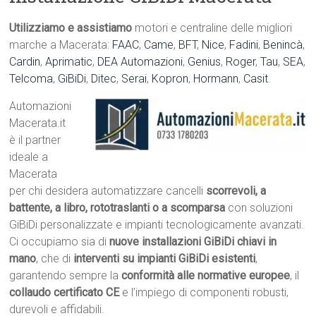
Utilizziamo e assistiamo
motori e centraline delle migliori
marche a Macerata:
FAAC
,
Came
,
BFT
,
Nice
,
Fadini
,
Benincà
,
Cardin
,
Aprimatic
,
DEA Automazioni
,
Genius
,
Roger
,
Tau
,
SEA
,
Telcoma
,
GiBiDi
,
Ditec
,
Serai
,
Kopron
,
Hormann
,
Casit
.
Automazioni
Macerata.it
è il partner
ideale a
Macerata
per chi desidera automatizzare cancelli
scorrevoli, a
battente, a libro, rototraslanti o a scomparsa
con soluzioni
GiBiDi personalizzate e impianti tecnologicamente avanzati.
Ci occupiamo sia di
nuove installazioni GiBiDi chiavi in
mano
, che di
interventi su impianti GiBiDi esistenti
,
garantendo sempre la
conformità alle normative europee
, il
collaudo certificato CE
e l’impiego di componenti robusti,
durevoli e affidabili.