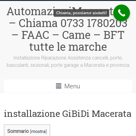
Vai
AutomazioniMacerata.it
al
Chiama, possiamo aiutarti!
contenuto
– Chiama 0733 1780203
– FAAC – Came – BFT
tutte le marche
Installazione Riparazione Assistenza cancelli, porte,
basculanti, sezionali, porte garage a Macerata e provincia
Menu
installazione GiBiDi Macerata
Sommario
[
mostra
]