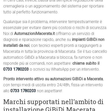
In certi casi, invece, basta una semplice regolazione della
cremagliera o un aggiornamento del sistema per riportare
tutto al perfetto funzionamento.
Qualunque sia il problema, intervenire tempestivamente è
essenziale per evitare danni più costosi o rischi di sicurezza.
Noi di
AutomazioniMacerata.it
offriamo un servizio di
diagnosi e riparazione rapido, anche su
impianti GiBiDi non
installati da noi
, con tecnici esperti pronti a raggiungerti a
Macerata in tutta la provincia di Macerata. Se il tuo cancello
automatico GiBiDi a Macerata si blocca, fa rumore o non
risponde più ai comandi, non aspettare:
chiama subito il
0733 1780203
o scrivici su WhatsApp per un intervento.
Pronto intervento attivo su automazioni GiBiDi a Macerata
,
con tempi medi di uscita entro 24/48h, fissa un intervento
allo
0733 1780203
non aspettare!
Marchi supportati nell’ambito di
installazione GiBiDi Macerata