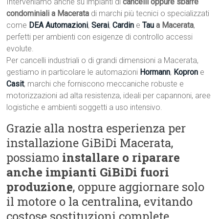
Interveniamo anche su impianti di
cancelli oppure sbarre
condominiali a Macerata
di marchi più tecnici o specializzati
come
DEA Automazioni
,
Serai
,
Cardin
e
Tau
a Macerata
,
perfetti per ambienti con esigenze di controllo accessi
evolute.
Per cancelli industriali o di grandi dimensioni a Macerata,
gestiamo in particolare le automazioni
Hormann
,
Kopron
e
Casit
, marchi che forniscono meccaniche robuste e
motorizzazioni ad alta resistenza, ideali per capannoni, aree
logistiche e ambienti soggetti a uso intensivo.
Grazie alla nostra esperienza per
installazione GiBiDi Macerata,
possiamo
installare o riparare
anche impianti GiBiDi fuori
produzione
, oppure aggiornare solo
il motore o la centralina, evitando
costose sostituzioni complete.