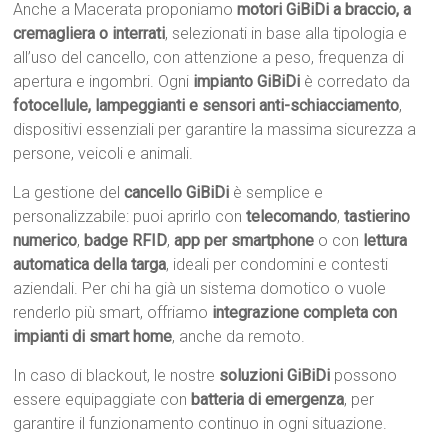
Anche a Macerata proponiamo
motori GiBiDi a braccio, a
cremagliera o interrati
, selezionati in base alla tipologia e
all’uso del cancello, con attenzione a peso, frequenza di
apertura e ingombri. Ogni
impianto GiBiDi
è corredato da
fotocellule, lampeggianti e sensori anti-schiacciamento
,
dispositivi essenziali per garantire la massima sicurezza a
persone, veicoli e animali.
La gestione del
cancello GiBiDi
è semplice e
personalizzabile: puoi aprirlo con
telecomando
,
tastierino
numerico
,
badge RFID
,
app per smartphone
o con
lettura
automatica della targa
, ideali per condomini e contesti
aziendali. Per chi ha già un sistema domotico o vuole
renderlo più smart, offriamo
integrazione completa con
impianti di smart home
, anche da remoto.
In caso di blackout, le nostre
soluzioni GiBiDi
possono
essere equipaggiate con
batteria di emergenza
, per
garantire il funzionamento continuo in ogni situazione.