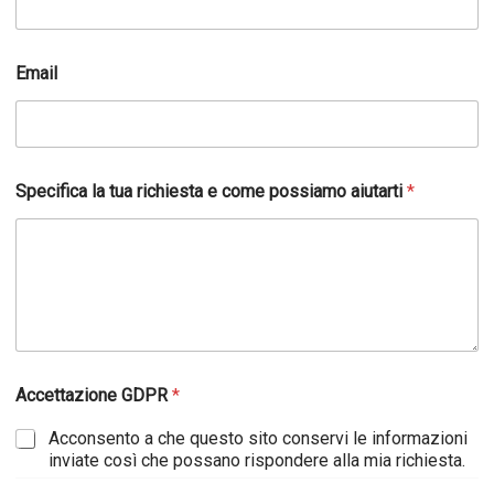
R
a
g
i
Email
o
n
e
t
u
a
Specifica la tua richiesta e come possiamo aiutarti
*
Accettazione GDPR
*
Acconsento a che questo sito conservi le informazioni
inviate così che possano rispondere alla mia richiesta.