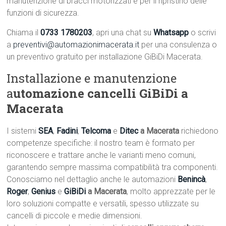
manutenzione di bracci motorizzati e per il ripristino delle
funzioni di sicurezza.
Chiama il
0733 1780203
, apri una chat su
Whatsapp
o scrivi
a
preventivi@automazionimacerata.it
per una consulenza o
un preventivo gratuito per installazione GiBiDi Macerata.
Installazione e manutenzione
a
utomazione cancelli GiBiDi a
Macerata
I sistemi
SEA
,
Fadini
,
Telcoma
e
Ditec
a Macerata
richiedono
competenze specifiche: il nostro team è formato per
riconoscere e trattare anche le varianti meno comuni,
garantendo sempre massima compatibilità tra componenti.
Conosciamo nel dettaglio anche le automazioni
Benincà
,
Roger
,
Genius
e
GiBiDi
a Macerata
, molto apprezzate per le
loro soluzioni compatte e versatili, spesso utilizzate su
cancelli di piccole e medie dimensioni.