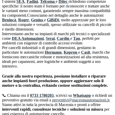
I sistemi
SEA
,
Fadini
,
Telcoma
e
Ditec
richiedono competenze
specifiche: il nostro team è formato per riconoscere e trattare anche
le varianti meno comuni, garantendo sempre massima compatibilità
tra componenti.Conosciamo nel dettaglio anche le automazioni
Benincà
,
Roger
,
Genius
e
GiBiDi
, molto apprezzate per le loro
soluzioni compatte e versatili, spesso utilizzate su cancelli di piccole
e medie dimensioni.
Interveniamo anche su impianti di marchi più tecnici o specializzati
come
DEA Automazioni
,
Serai
,
Cardin
e
Tau
, perfetti per
ambienti con esigenze di controllo accessi evolute.
Per cancelli industriali o di grandi dimensioni, gestiamo in
particolare le automazioni
Hormann
,
Kopron
e
Casit
, marchi che
forniscono meccaniche robuste e motorizzazioni ad alta resistenza,
ideali per capannoni, aree logistiche e ambienti soggetti a uso
intensivo.
Grazie alla nostra esperienza, possiamo
installare o riparare
anche impianti fuori produzione
, oppure aggiornare solo il
motore o la centralina, evitando costose sostituzioni complete.
📞 Chiama ora il
0733 1780203
, scrivici su
Whatsapp
o richiedi un
preventivo gratuito via email a
preventivi@macerataautomazioni.it
.
Siamo attivi in tutta la provincia di Macerata e pronti a offrire
interventi rapidi, consulenze tecniche
e
soluzioni su misura
per
ogni esigenza di automazione cancello.