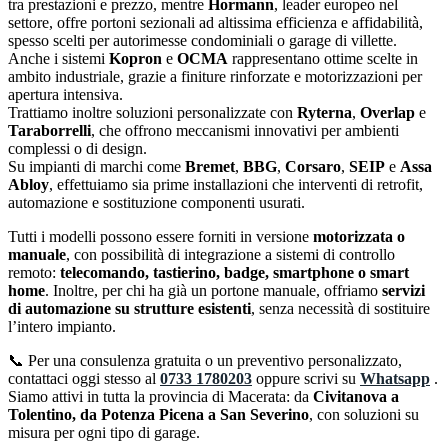
tra prestazioni e prezzo, mentre
Hormann
, leader europeo nel
settore, offre portoni sezionali ad altissima efficienza e affidabilità,
spesso scelti per autorimesse condominiali o garage di villette.
Anche i sistemi
Kopron
e
OCMA
rappresentano ottime scelte in
ambito industriale, grazie a finiture rinforzate e motorizzazioni per
apertura intensiva.
Trattiamo inoltre soluzioni personalizzate con
Ryterna
,
Overlap
e
Taraborrelli
, che offrono meccanismi innovativi per ambienti
complessi o di design.
Su impianti di marchi come
Bremet
,
BBG
,
Corsaro
,
SEIP
e
Assa
Abloy
, effettuiamo sia prime installazioni che interventi di retrofit,
automazione e sostituzione componenti usurati.
Tutti i modelli possono essere forniti in versione
motorizzata o
manuale
, con possibilità di integrazione a sistemi di controllo
remoto:
telecomando, tastierino, badge, smartphone o smart
home
. Inoltre, per chi ha già un portone manuale, offriamo
servizi
di automazione su strutture esistenti
, senza necessità di sostituire
l’intero impianto.
📞 Per una consulenza gratuita o un preventivo personalizzato,
contattaci oggi stesso al
0733 1780203
oppure scrivi su
Whatsapp
.
Siamo attivi in tutta la provincia di Macerata: da
Civitanova a
Tolentino, da Potenza Picena a San Severino
, con soluzioni su
misura per ogni tipo di garage.