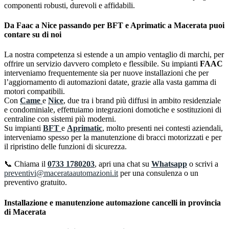
componenti robusti, durevoli e affidabili.
Da Faac a Nice passando per BFT e Aprimatic a Macerata puoi
contare su di noi
La nostra competenza si estende a un ampio ventaglio di marchi, per
offrire un servizio davvero completo e flessibile. Su impianti
FAAC
interveniamo frequentemente sia per nuove installazioni che per
l’aggiornamento di automazioni datate, grazie alla vasta gamma di
motori compatibili.
Con
Came
e
Nice
, due tra i brand più diffusi in ambito residenziale
e condominiale, effettuiamo integrazioni domotiche e sostituzioni di
centraline con sistemi più moderni.
Su impianti
BFT
e
Aprimatic
, molto presenti nei contesti aziendali,
interveniamo spesso per la manutenzione di bracci motorizzati e per
il ripristino delle funzioni di sicurezza.
📞 Chiama il
0733 1780203
, apri una chat su
Whatsapp
o scrivi a
preventivi@macerataautomazioni.it
per una consulenza o un
preventivo gratuito.
Installazione e manutenzione a
utomazione cancelli in provincia
di Macerata