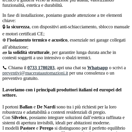
funzionalità, estetica e durabilità.
In fase di installazione, poniamo grande attenzione a tre elementi
chiave:
🔒
la sicurezza
, con dispositivi anti-schiacciamento, sblocco manuale
e motori certificati CE;
❄️
l’isolamento termico e acustico
, essenziale nei garage collegati
all’abitazione;
🧱
la solidità strutturale
, per garantire lunga durata anche in
contesti soggetti a uso intensivo o sbalzi termici.
📞 Chiama il
0733 1780203
, apri una chat su
Whatsapp
o scrivi a
preventivi@macerataautomazioni.it
per una consulenza o un
preventivo gratuito.
Lavoriamo con i principali produttori italiani ed europei del
settore.
I portoni
Ballan
e
De Nardi
sono tra i più richiesti per la loro
robustezza e adattabilità a contesti residenziali di pregio.
Con
Silvelox
, possiamo integrare soluzioni dall’estetica raffinata e
sistemi di apertura invisibili, ideali per abitazioni moderne.
I modelli
Pastore
e
Perego
si distinguono per il perfetto equilibrio