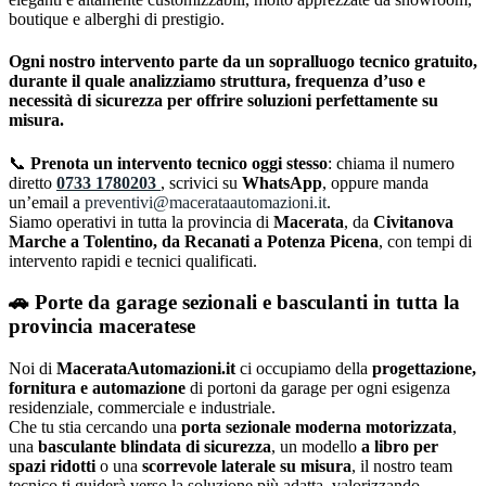
boutique e alberghi di prestigio.
Ogni nostro intervento parte da un
sopralluogo tecnico gratuito
,
durante il quale analizziamo struttura, frequenza d’uso e
necessità di sicurezza per offrire
soluzioni perfettamente su
misura
.
📞
Prenota un intervento tecnico oggi stesso
: chiama il numero
diretto
0733 1780203
, scrivici su
WhatsApp
, oppure manda
un’email a
preventivi@macerataautomazioni.it
.
Siamo operativi in tutta la provincia di
Macerata
, da
Civitanova
Marche a Tolentino, da Recanati a Potenza Picena
, con tempi di
intervento rapidi e tecnici qualificati.
🚗 Porte da garage sezionali e basculanti in tutta la
provincia maceratese
Noi di
MacerataAutomazioni.it
ci occupiamo della
progettazione,
fornitura e automazione
di portoni da garage per ogni esigenza
residenziale, commerciale e industriale.
Che tu stia cercando una
porta sezionale moderna motorizzata
,
una
basculante blindata di sicurezza
, un modello
a libro per
spazi ridotti
o una
scorrevole laterale su misura
, il nostro team
tecnico ti guiderà verso la soluzione più adatta, valorizzando