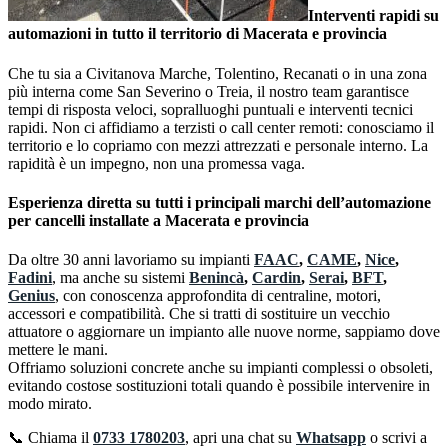
Interventi rapidi su
automazioni in tutto il territorio di Macerata e provincia
Che tu sia a Civitanova Marche, Tolentino, Recanati o in una zona
più interna come San Severino o Treia, il nostro team garantisce
tempi di risposta veloci, sopralluoghi puntuali e interventi tecnici
rapidi. Non ci affidiamo a terzisti o call center remoti: conosciamo il
territorio e lo copriamo con mezzi attrezzati e personale interno. La
rapidità è un impegno, non una promessa vaga.
Esperienza diretta su tutti i principali marchi dell’automazione
per cancelli installate a Macerata e provincia
Da oltre 30 anni lavoriamo su impianti
FAAC
,
CAME
,
Nice
,
Fadini
, ma anche su sistemi
Benincà
,
Cardin
,
Serai
,
BFT
,
Genius
, con conoscenza approfondita di centraline, motori,
accessori e compatibilità. Che si tratti di sostituire un vecchio
attuatore o aggiornare un impianto alle nuove norme, sappiamo dove
mettere le mani.
Offriamo soluzioni concrete anche su impianti complessi o obsoleti,
evitando costose sostituzioni totali quando è possibile intervenire in
modo mirato.
📞 Chiama il
0733 1780203
, apri una chat su
Whatsapp
o scrivi a