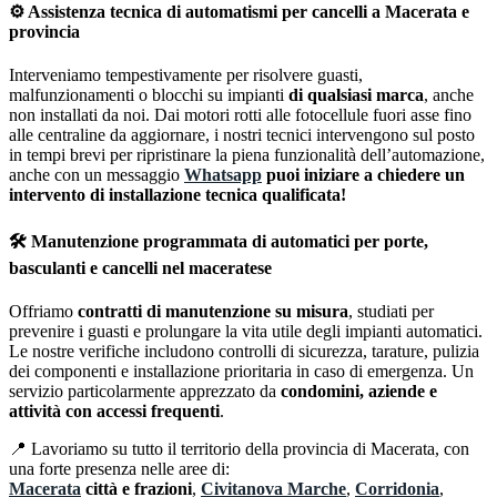
⚙️
Assistenza tecnica di automatismi per cancelli a Macerata e
provincia
Interveniamo tempestivamente per risolvere guasti,
malfunzionamenti o blocchi su impianti
di qualsiasi marca
, anche
non installati da noi. Dai motori rotti alle fotocellule fuori asse fino
alle centraline da aggiornare, i nostri tecnici intervengono sul posto
in tempi brevi per ripristinare la piena funzionalità dell’automazione,
anche con un messaggio
Whatsapp
puoi iniziare a chiedere un
intervento di installazione tecnica qualificata!
🛠
Manutenzione programmata di automatici per porte,
basculanti e cancelli nel maceratese
Offriamo
contratti di manutenzione su misura
, studiati per
prevenire i guasti e prolungare la vita utile degli impianti automatici.
Le nostre verifiche includono controlli di sicurezza, tarature, pulizia
dei componenti e installazione prioritaria in caso di emergenza. Un
servizio particolarmente apprezzato da
condomini, aziende e
attività con accessi frequenti
.
📍 Lavoriamo su tutto il territorio della provincia di Macerata, con
una forte presenza nelle aree di:
Macerata
città e frazioni
,
Civitanova Marche
,
Corridonia
,