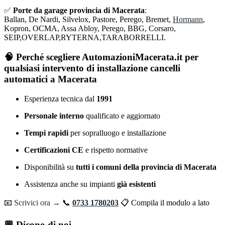
✅
Porte da garage provincia di Macerata
:
Ballan, De Nardi, Silvelox, Pastore, Perego, Bremet,
Hormann
,
Kopron, OCMA, Assa Abloy, Perego, BBG, Corsaro,
SEIP,OVERLAP,RYTERNA,TARABORRELLI.
🧠 Perché scegliere AutomazioniMacerata.it per
qualsiasi intervento di installazione cancelli
automatici a Macerata
Esperienza tecnica dal
1991
Personale interno
qualificato e aggiornato
Tempi rapidi
per sopralluogo e installazione
Certificazioni CE
e rispetto normative
Disponibilità su
tutti i comuni della provincia di Macerata
Assistenza anche su impianti
già esistenti
📧
Scrivici ora →
📞
0733 1780203
📋 Compila il modulo a lato
💬 Dicono di noi