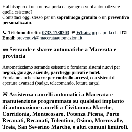
Hai bisogno di una nuova porta da garage o vuoi automatizzare
quella esistente?
Contattaci oggi stesso per un
sopralluogo gratuito
o un
preventivo
personalizzato
.
📞
Telefono diretto
:
0733 1780203
💬
Whatsapp
:
apri la chat
📧
Email
:
preventivi@macerataautomazioni.it
🧱
Serrande e sbarre automatiche a Macerata e
provincia
Automatizziamo serrande esistenti o forniamo sistemi nuovi per
negozi, garage, aziende, parcheggi privati e hotel
.
Forniamo anche
sbarre per controllo accessi
, con sistemi di
apertura avanzati (badge, telecomando, lettura targa).
🚨 Assistenza cancelli automatici a Macerata e
manutenzione programmata su qualsiasi impianto
di automazione cancelli a
Civitanova Marche,
Corridonia, Montecosaro, Potenza Picena, Porto
Recanati, Recanati, Tolentino, Osimo, Morrovalle,
Treia, San Severino Marche
, e altri comuni limitrofi.