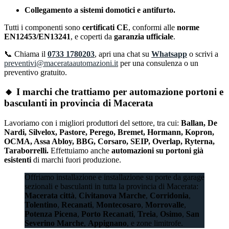
Collegamento a sistemi domotici e antifurto.
Tutti i componenti sono
certificati CE
, conformi alle
norme
EN12453/EN13241
, e coperti da
garanzia ufficiale
.
📞 Chiama il
0733 1780203
, apri una chat su
Whatsapp
o scrivi a
preventivi@macerataautomazioni.it
per una consulenza o un
preventivo gratuito.
🔸 I marchi che trattiamo per automazione portoni e
basculanti in provincia di Macerata
Lavoriamo con i migliori produttori del settore, tra cui:
Ballan, De
Nardi, Silvelox, Pastore, Perego, Bremet, Hormann, Kopron,
OCMA, Assa Abloy, BBG, Corsaro, SEIP, Overlap, Ryterna,
Taraborrelli.
Effettuiamo anche
automazioni su portoni già
esistenti
di marchi fuori produzione.
Offriamo installazione e installazione su porte da garage
sezionali e basculanti in tutta la provincia di Macerata:
Macerata città
,
Civitanova Marche
,
Corridonia
,
Tolentino
,
Recanati
,
Montecosaro
,
Morrovalle
,
Potenza Picena
,
Porto Recanati
,
Treia
,
Osimo
,
San
Severino Marche
,
Appignano
, e zone limitrofe.