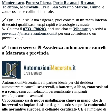
Montecosaro
,
Potenza Picena
,
Porto Recanati
,
Recanati
,
Tolentino
,
Morrovalle
,
Treia
,
San Severino Marche
,
Osimo
, e
zone costiere e collinari limitrofe.
🔗 Qualunque sia la tua esigenza, puoi contare su
un team interno
di tecnici qualificati
, tempi rapidi e tecnologie avanzate.
📞 Chiama il
0733 1780203
, apri una chat su
Whatsapp
o scrivi a
preventivi@macerataautomazioni.it
per una consulenza o un
preventivo gratuito.
✅ I nostri servizi 🚪 Assistenza a
utomazione cancelli
a Macerata e provincia
AutomazioniMacerata.it è il partner ideale per chi desidera
automatizzare cancelli
scorrevoli, a battente, a libro, rototraslanti
o a scomparsa
con soluzioni personalizzate e impianti
tecnologicamente avanzati.
Ci occupiamo sia di
nuove installazioni chiavi in mano
, che di
interventi su impianti esistenti
, garantendo sempre la
conformità
alle normative europee
, il
collaudo certificato CE
e l’impiego di