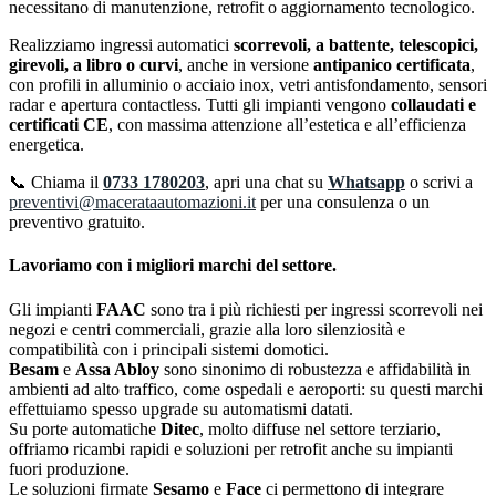
necessitano di manutenzione, retrofit o aggiornamento tecnologico.
Realizziamo ingressi automatici
scorrevoli, a battente, telescopici,
girevoli, a libro o curvi
, anche in versione
antipanico certificata
,
con profili in alluminio o acciaio inox, vetri antisfondamento, sensori
radar e apertura contactless. Tutti gli impianti vengono
collaudati e
certificati CE
, con massima attenzione all’estetica e all’efficienza
energetica.
📞 Chiama il
0733 1780203
, apri una chat su
Whatsapp
o scrivi a
preventivi@macerataautomazioni.it
per una consulenza o un
preventivo gratuito.
Lavoriamo con i migliori marchi del settore.
Gli impianti
FAAC
sono tra i più richiesti per ingressi scorrevoli nei
negozi e centri commerciali, grazie alla loro silenziosità e
compatibilità con i principali sistemi domotici.
Besam
e
Assa Abloy
sono sinonimo di robustezza e affidabilità in
ambienti ad alto traffico, come ospedali e aeroporti: su questi marchi
effettuiamo spesso upgrade su automatismi datati.
Su porte automatiche
Ditec
, molto diffuse nel settore terziario,
offriamo ricambi rapidi e soluzioni per retrofit anche su impianti
fuori produzione.
Le soluzioni firmate
Sesamo
e
Face
ci permettono di integrare