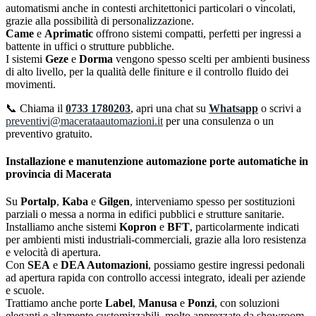
automatismi anche in contesti architettonici particolari o vincolati,
grazie alla possibilità di personalizzazione.
Came
e
Aprimatic
offrono sistemi compatti, perfetti per ingressi a
battente in uffici o strutture pubbliche.
I sistemi
Geze
e
Dorma
vengono spesso scelti per ambienti business
di alto livello, per la qualità delle finiture e il controllo fluido dei
movimenti.
📞 Chiama il
0733 1780203
, apri una chat su
Whatsapp
o scrivi a
preventivi@macerataautomazioni.it
per una consulenza o un
preventivo gratuito.
Installazione e manutenzione a
utomazione porte automatiche in
provincia di Macerata
Su
Portalp
,
Kaba
e
Gilgen
, interveniamo spesso per sostituzioni
parziali o messa a norma in edifici pubblici e strutture sanitarie.
Installiamo anche sistemi
Kopron
e
BFT
, particolarmente indicati
per ambienti misti industriali-commerciali, grazie alla loro resistenza
e velocità di apertura.
Con
SEA
e
DEA Automazioni
, possiamo gestire ingressi pedonali
ad apertura rapida con controllo accessi integrato, ideali per aziende
e scuole.
Trattiamo anche porte
Label
,
Manusa
e
Ponzi
, con soluzioni
eleganti e altamente customizzabili, molto apprezzate da showroom,