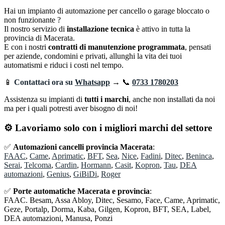
Hai un impianto di automazione per cancello o garage bloccato o
non funzionante ?
Il nostro servizio di
installazione tecnica
è attivo in tutta la
provincia di Macerata.
E con i nostri
contratti di manutenzione programmata
, pensati
per aziende, condomini e privati, allunghi la vita dei tuoi
automatismi e riduci i costi nel tempo.
📱
Contattaci ora su
Whatsapp
→
📞
0733 1780203
Assistenza su impianti di
tutti i marchi
, anche non installati da noi
ma per i quali potresti aver bisogno di noi!
⚙️ Lavoriamo solo con i migliori marchi del settore
✅
Automazioni cancelli provincia Macerata
:
FAAC
,
Came
,
Aprimatic
,
BFT
,
Sea
,
Nice
,
Fadini
,
Ditec
,
Beninca
,
Serai
,
Telcoma
,
Cardin
,
Hormann
,
Casit
,
Kopron
,
Tau
,
DEA
automazioni
,
Genius
,
GiBiDi
,
Roger
✅
Porte automatiche Macerata e provincia
:
FAAC. Besam, Assa Abloy, Ditec, Sesamo, Face, Came, Aprimatic,
Geze, Portalp, Dorma, Kaba, Gilgen, Kopron, BFT, SEA, Label,
DEA automazioni, Manusa, Ponzi