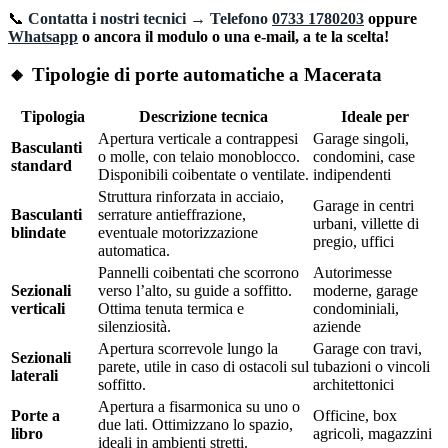
📞
Contatta i nostri tecnici → Telefono
0733 1780203
oppure
Whatsapp
o ancora il modulo o una e-mail, a te la scelta!
🔸 Tipologie di porte automatiche a Macerata
Tipologia
Descrizione tecnica
Ideale per
Apertura verticale a contrappesi
Garage singoli,
Basculanti
o molle, con telaio monoblocco.
condomini, case
standard
Disponibili coibentate o ventilate.
indipendenti
Struttura rinforzata in acciaio,
Garage in centri
Basculanti
serrature antieffrazione,
urbani, villette di
blindate
eventuale motorizzazione
pregio, uffici
automatica.
Pannelli coibentati che scorrono
Autorimesse
Sezionali
verso l’alto, su guide a soffitto.
moderne, garage
verticali
Ottima tenuta termica e
condominiali,
silenziosità.
aziende
Apertura scorrevole lungo la
Garage con travi,
Sezionali
parete, utile in caso di ostacoli sul
tubazioni o vincoli
laterali
soffitto.
architettonici
Apertura a fisarmonica su uno o
Porte a
Officine, box
due lati. Ottimizzano lo spazio,
libro
agricoli, magazzini
ideali in ambienti stretti.