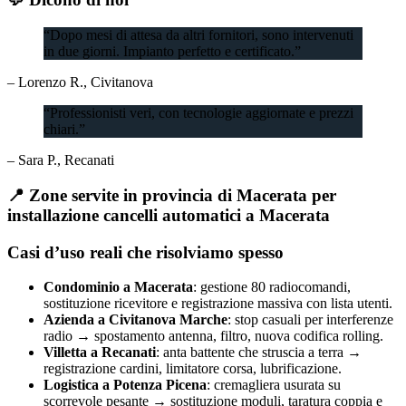
“Dopo mesi di attesa da altri fornitori, sono intervenuti
in due giorni. Impianto perfetto e certificato.”
– Lorenzo R., Civitanova
“Professionisti veri, con tecnologie aggiornate e prezzi
chiari.”
– Sara P., Recanati
📍 Zone servite in provincia di Macerata per
installazione cancelli automatici a Macerata
Casi d’uso reali che risolviamo spesso
Condominio a Macerata
: gestione 80 radiocomandi,
sostituzione ricevitore e registrazione massiva con lista utenti.
Azienda a Civitanova Marche
: stop casuali per interferenze
radio → spostamento antenna, filtro, nuova codifica rolling.
Villetta a Recanati
: anta battente che struscia a terra →
registrazione cardini, limitatore corsa, lubrificazione.
Logistica a Potenza Picena
: cremagliera usurata su
scorrevole pesante → sostituzione moduli, taratura coppia e