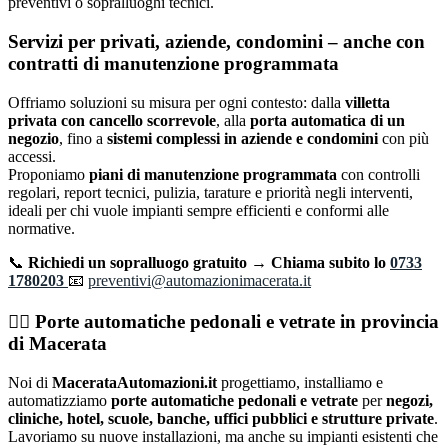
preventivi o sopralluoghi tecnici.
Servizi per privati, aziende, condomini – anche con
contratti di manutenzione programmata
Offriamo soluzioni su misura per ogni contesto: dalla
villetta
privata con cancello scorrevole
, alla
porta automatica di un
negozio
, fino a
sistemi complessi in aziende e condomini
con più
accessi.
Proponiamo
piani di manutenzione programmata
con controlli
regolari, report tecnici, pulizia, tarature e priorità negli interventi,
ideali per chi vuole impianti sempre efficienti e conformi alle
normative.
📞
Richiedi un sopralluogo gratuito → Chiama subito lo
0733
1780203
📧
preventivi@automazionimacerata.it
🚶‍♂️ Porte automatiche pedonali e vetrate in provincia
di Macerata
Noi di
MacerataAutomazioni.it
progettiamo, installiamo e
automatizziamo
porte automatiche pedonali e vetrate
per
negozi,
cliniche, hotel, scuole, banche, uffici pubblici e strutture private
.
Lavoriamo su nuove installazioni, ma anche su impianti esistenti che