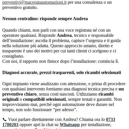
preventivi@macerataautomazioni.it
per una consulenza o un
preventivo gratuito.
Nessun centralino: risponde sempre Andrea
Quando chiami, non parli con una voce registrata né con un
operatore qualsiasi. Risponde
Andrea
, tecnico e responsabile
dell’installazione: ascolta il problema, capisce l’urgenza e ti guida
nella soluzione più adatta. Questo approccio umano, diretto e
trasparente è uno dei motivi per cui tanti clienti ci scelgono e ci
consigliano.
Con noi, il rapporto non finisce dopo l’installazione: comincia lì.
Diagnosi accurate, prezzi trasparenti, solo ricambi selezionati
Ogni impianto viene analizzato con attenzione, e prima di procedere
con qualsiasi intervento forniamo una diagnosi tecnica precisa e
un
preventivo chiaro
, senza costi nascosti. Utilizziamo
ricambi
originali
o
compatibili selezionati
, sempre testati e garantiti. Non
improvvisiamo mai, perché ogni automazione deve durare nel
tempo, non solo funzionare “per adesso”.
📞 Vuoi parlare direttamente con Andrea? Chiama ora lo
0733
1780203
oppure apri la chat su
Whatsapp
per installazione,