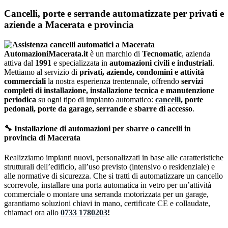
Cancelli, porte e serrande automatizzate per privati e
aziende a Macerata e provincia
AutomazioniMacerata.it
è un marchio di
Tecnomatic
, azienda
attiva dal
1991
e specializzata in
automazioni civili e industriali
.
Mettiamo al servizio di
privati, aziende, condomini e attività
commerciali
la nostra esperienza trentennale, offrendo
servizi
completi di installazione, installazione tecnica e manutenzione
periodica
su ogni tipo di impianto automatico:
cancelli
, porte
pedonali, porte da garage, serrande e sbarre di accesso
.
🔧
Installazione di automazioni per sbarre o cancelli in
provincia di Macerata
Realizziamo impianti nuovi, personalizzati in base alle caratteristiche
strutturali dell’edificio, all’uso previsto (intensivo o residenziale) e
alle normative di sicurezza. Che si tratti di automatizzare un cancello
scorrevole, installare una porta automatica in vetro per un’attività
commerciale o montare una serranda motorizzata per un garage,
garantiamo soluzioni chiavi in mano, certificate CE e collaudate,
chiamaci ora allo
0733 1780203
!