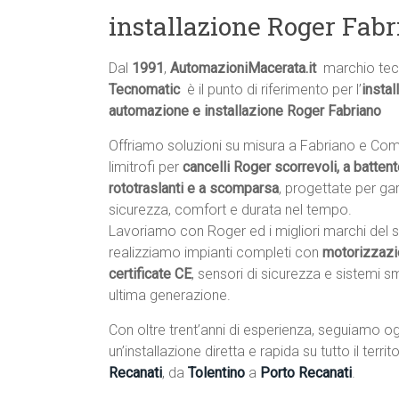
installazione Roger Fab
Dal
1991
,
AutomazioniMacerata.it
 marchio tec
Tecnomatic
 è il punto di riferimento per l’
instal
automazione e installazione Roger Fabriano
Offriamo soluzioni su misura a Fabriano e Com
limitrofi per
cancelli Roger scorrevoli, a battente
rototraslanti e a scomparsa
, progettate per gar
sicurezza, comfort e durata nel tempo.
Lavoriamo con Roger ed i migliori marchi del s
realizziamo impianti completi con
motorizzazi
certificate CE
, sensori di sicurezza e sistemi s
ultima generazione.
Con oltre trent’anni di esperienza, seguiamo og
un’installazione diretta e rapida su tutto il terr
Recanati
, da
Tolentino
a
Porto Recanati
.