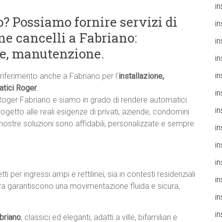
i
? Possiamo fornire servizi di
i
ne cancelli a Fabriano:
i
ne, manutenzione.
i
in
 riferimento anche a Fabriano per l’
installazione,
atici Roger
.
i
 Roger Fabriano e siamo in grado di rendere automatici
i
rogetto alle reali esigenze di privati, aziende, condomini
e nostre soluzioni sono affidabili, personalizzate e sempre
i
i
i
etti per ingressi ampi e rettilinei, sia in contesti residenziali
i
iera garantiscono una movimentazione fluida e sicura,
i
i
briano
, classici ed eleganti, adatti a ville, bifamiliari e