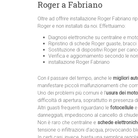
Roger a Fabriano
Oltre ad offrire installazione Roger Fabriano 
Roger e non installati da noi. Effettuiamo:
Diagnosi elettroniche su centraline e mot
Ripristino di schede Roger guaste, bracci
Sostituzione di dispositivi Roger per canc
Verifica e aggiornamento secondo le n
installazione Roger Fabriano
Con il passare del tempo, anche le
migliori au
manifestare piccoli malfunzionamenti che co
Uno dei problemi più comuni è l’
usura dei motor
difficoltà di apertura, soprattutto in presenza di 
Altri guasti frequenti riguardano le
fotocellule
e
danneggiati, impediscono al cancello di chiude
Non è raro che centraline e
schede elettronich
tensione o infiltrazioni d’acqua, provocando 
In certi casi, invece, basta una semplice rego