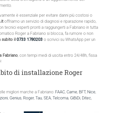
amento.
ivamente è essenziale per evitare danni più costosi o
it
offriamo un servizio di diagnosi e riparazione rapido,
on tecnici esperti pronti a raggiungerti a Fabriano in tutta
utomatico Roger a Fabriano si blocca, fa rumore o non
 subito il
0733 1780203
o scrivici su WhatsApp per un
a Fabriano
, con tempi medi di uscita entro 24/48h, fissa
!
bito di installazione Roger
elle migliori marche a Fabriano:
FAAC
,
Came
,
BFT
,
Nice
,
ioni
,
Genius
,
Roger
,
Tau
,
SEA
,
Telcoma
,
GiBiDi
,
Ditec
,