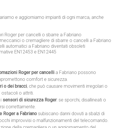
ripariamo e aggiorniamo impianti di ogni marca, anche
ori Roger per cancelli o sbarre a Fabriano
 meccanici o cremagliere di sbarre o cancelli a Fabriano
elli automatici a Fabriano diventati obsoleti
ormative EN12453 e EN12445
tomazioni Roger per cancelli
a Fabriano possono
mpromettono comfort e sicurezza.
i o dei bracci
, che può causare movimenti irregolari o
ostacoli o attriti.
 i
sensori di sicurezza Roger
: se sporchi, disallineati o
rsi correttamente.
e Roger a Fabriano
subiscano danni dovuti a sbalzi di
blocchi improvvisi o malfunzionamenti del telecomando.
lazione della cremagliera o un aggiornamento del