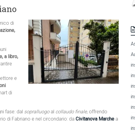
riano
nico di
lazione,
A
uni
A
, a libro,
antire
i
i
ettore e
oni
i
mart di
i
i
ni fase: dal
sopralluogo
al
collaudo finale
, offrendo
i
itorio di Fabriano e nel circondario: da
Civitanova Marche
a
i