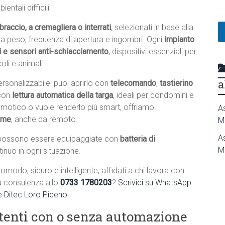
n
ntali difficili.
e
C
raccio, a cremagliera o interrati
, selezionati in base alla
o
e a peso, frequenza di apertura e ingombri. Ogni
impianto
g
n
i e sensori anti-schiacciamento
, dispositivi essenziali per
o
li e animali.
m
e
a
rsonalizzabile: puoi aprirlo con
telecomando
,
tastierino
D
con
lettura automatica della targa
, ideali per condomini e
o
v
domotico o vuole renderlo più smart, offriamo
A
e
home
, anche da remoto.
M
A
ossono essere equipaggiate con
batteria di
M
tinuo in ogni situazione.
omodo, sicuro e intelligente, affidati a chi lavora con
a consulenza allo
0733 1780203
?
Scrivici su WhatsApp
ne Ditec Loro Piceno
!
stenti con o senza automazione