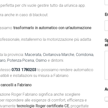
, perfetta per chi vuole gestire tutto da un’unica app.
E
ra anche in caso di blackout.
ssiamo
trasformarlo in automatico con un’automazione
fessionale, installeremo la motorizzazione più adatta
S
ai
a la provincia:
Macerata
,
Civitanova Marche
,
Corridonia
,
aro
,
Potenza Picena
,
Osimo
e dintorni.
 stesso
0733 1780203
lo possiamo rendere automatico
ibili e installazioni su misura a Fabriano.
cancelli a Fabriano
R
A
a
lazione Roger Fabriano significa anche scegliere
g
i
 per rispondere alle esigenze di comfort, efficienza e
o
usivamente
tecnologie Roger certificate CE
, progettate