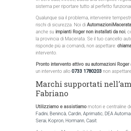
sistema per riportare tutto al perfetto funzion
Qualunque sia il problema, intervenire tempest
rischi di sicurezza. Noi di
AutomazioniMacerata.
anche su
impianti Roger non installati da noi
, c
la provincia di Macerata. Se il tuo cancello a
risponde più ai comandi, non aspettare:
chiama
intervento.
Pronto intervento attivo su automazioni Roger 
un intervento allo
0733 1780203
non aspettare
Marchi supportati nell’am
Fabriano
Utilizziamo e assistiamo
motori e centraline d
Fadini
,
Benincà
,
Cardin
,
Aprimatic
,
DEA Automaz
Serai
,
Kopron
,
Hormann
,
Casit
.