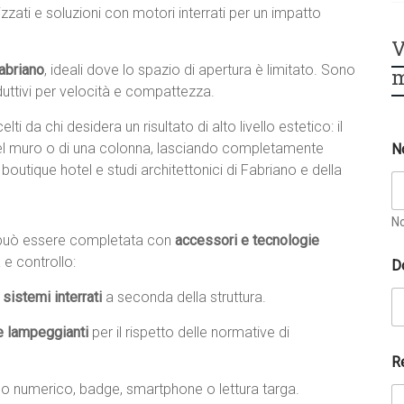
zzati e soluzioni con motori interrati per un impatto
V
Fabriano
, ideali dove lo spazio di apertura è limitato. Sono
m
oduttivi per velocità e compattezza.
celti da chi desidera un risultato di alto livello estetico: il
 del muro o di una colonna, lasciando completamente
N
 boutique hotel e studi architettonici di Fabriano e della
N
o può essere completata con
accessori e tecnologie
 e controllo:
D
sistemi interrati
a seconda della struttura.
e lampeggianti
per il rispetto delle normative di
R
no numerico, badge, smartphone o lettura targa.