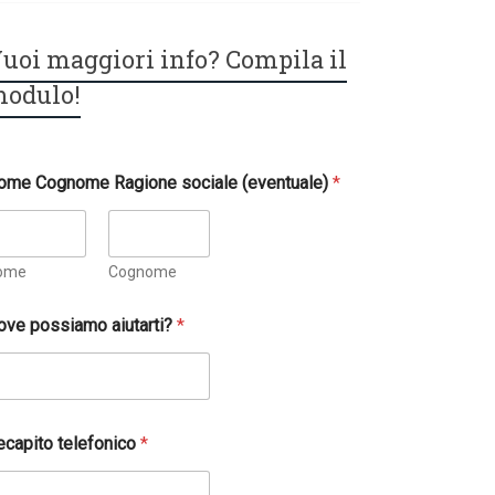
uoi maggiori info? Compila il
odulo!
ome Cognome Ragione sociale (eventuale)
*
ome
Cognome
ove possiamo aiutarti?
*
ecapito telefonico
*