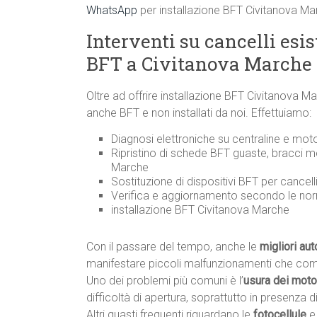
WhatsApp
per installazione BFT Civitanova M
Interventi su cancelli esi
BFT a Civitanova Marche
Oltre ad offrire installazione BFT Civitanova 
anche BFT e non installati da noi. Effettuiamo:
Diagnosi elettroniche su centraline e mot
Ripristino di schede BFT guaste, bracci m
Marche
Sostituzione di dispositivi BFT per cancel
Verifica e aggiornamento secondo le n
installazione BFT Civitanova Marche
Con il passare del tempo, anche le
migliori au
manifestare piccoli malfunzionamenti che co
Uno dei problemi più comuni è l’
usura dei motor
difficoltà di apertura, soprattutto in presenza di 
Altri guasti frequenti riguardano le
fotocellule
e