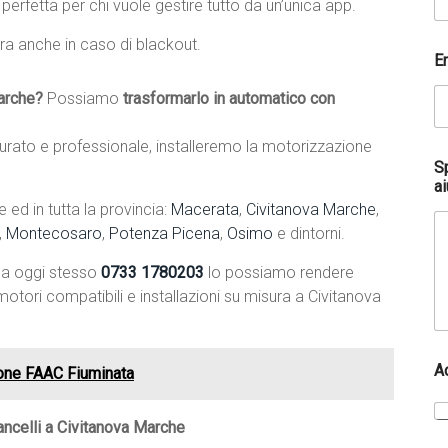
, perfetta per chi vuole gestire tutto da un’unica app.
ra anche in caso di blackout.
t
E
e
l
arche?
Possiamo
trasformarlo in automatico con
e
f
o
rato e professionale, installeremo la motorizzazione
n
S
i
ai
c
ed in tutta la provincia:
Macerata
,
Civitanova Marche
,
o
,
Montecosaro
,
Potenza Picena
,
Osimo
e dintorni.
p
o
ma oggi stesso
0733 1780203
lo possiamo rendere
s
s
otori compatibili e installazioni su misura a Civitanova
i
a
m
o
A
ione FAAC Fiuminata
l
a
ncelli a Civitanova Marche