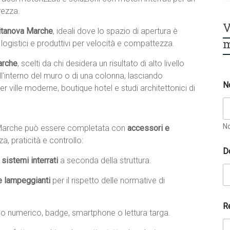
rezza.
V
vitanova Marche
, ideali dove lo spazio di apertura è
m
i logistici e produttivi per velocità e compattezza.
arche
, scelti da chi desidera un risultato di alto livello
ll’interno del muro o di una colonna, lasciando
N
r ville moderne, boutique hotel e studi architettonici di
N
a Marche può essere completata con
accessori e
, praticità e controllo:
D
sistemi interrati
a seconda della struttura.
e lampeggianti
per il rispetto delle normative di
R
no numerico, badge, smartphone o lettura targa.