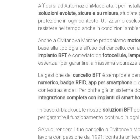
Affidarsi ad AutomazioniMacerata.it per instal
soluzioni evolute, sicure e su misura
, studiate
protezione in ogni contesto. Utilizziamo escl
resistere nel tempo anche in condizioni ambiental
Anche a Civitanova Marche proponiamo
motor
base alla tipologia e all’uso del cancello, con
impianto BFT
è corredato da
fotocellule, lamp
essenziali per garantire la massima sicurezza a
La gestione del
cancello BFT
è semplice e pers
numerico
,
badge RFID
,
app per smartphone
o 
contesti aziendali. Per chi ha già un sistema 
integrazione completa con impianti di smart 
In caso di blackout, le nostre
soluzioni BFT
po
per garantire il funzionamento continuo in ogni
Se vuoi rendere il tuo cancello a Civitanova Mar
lavora con passione dal 1991: contatta un tec