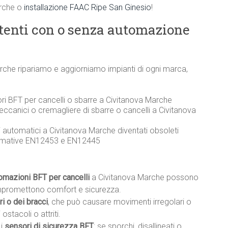
arche o
installazione FAAC Ripe San Ginesio
!
stenti con o senza automazione
Marche ripariamo e aggiorniamo impianti di ogni marca,
ori BFT per cancelli o sbarre a Civitanova Marche
eccanici o cremagliere di sbarre o cancelli a Civitanova
li automatici a Civitanova Marche diventati obsoleti
ormative EN12453 e EN12445
tomazioni BFT per cancelli
a Civitanova Marche possono
mpromettono comfort e sicurezza.
i o dei bracci
, che può causare movimenti irregolari o
ostacoli o attriti.
 i
sensori di sicurezza BFT
: se sporchi, disallineati o