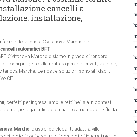
i
nstallazione cancelli a
i
azione, installazione,
i
i
i riferimento anche a Civitanova Marche per
in
 cancelli automatici BFT
.
 BFT Civitanova Marche e siamo in grado di rendere
i
ndo ogni progetto alle reali esigenze di privati, aziende,
i
ivitanova Marche. Le nostre soluzioni sono affidabili,
ive CE.
i
i
i
he
, perfetti per ingressi ampi e rettilinei, sia in contesti
ori a cremagliera garantiscono una movimentazione fluida
i
i
itanova Marche
, classici ed eleganti, adatti a ville,
i
bracci motorizzati e soluzioni con motori interrati per un