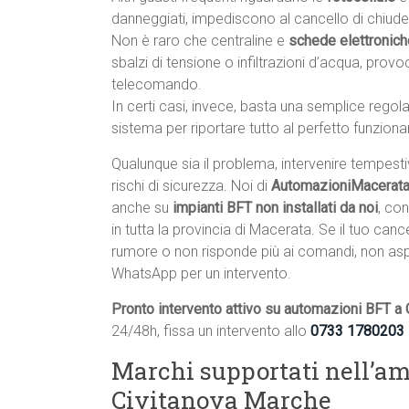
danneggiati, impediscono al cancello di chiude
Non è raro che centraline e
schede elettronich
sbalzi di tensione o infiltrazioni d’acqua, pro
telecomando.
In certi casi, invece, basta una semplice rego
sistema per riportare tutto al perfetto funzion
Qualunque sia il problema, intervenire tempest
rischi di sicurezza. Noi di
AutomazioniMacerata.
anche su
impianti BFT non installati da noi
, con
in tutta la provincia di Macerata. Se il tuo ca
rumore o non risponde più ai comandi, non as
WhatsApp per un intervento.
Pronto intervento attivo su automazioni BFT a
24/48h, fissa un intervento allo
0733 1780203
Marchi supportati nell’am
Civitanova Marche