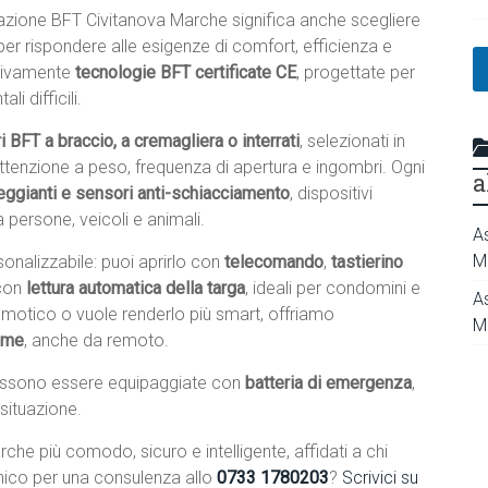
lazione BFT Civitanova Marche significa anche scegliere
 per rispondere alle esigenze di comfort, efficienza e
usivamente
tecnologie BFT certificate CE
, progettate per
i difficili.
i BFT a braccio, a cremagliera o interrati
, selezionati in
 attenzione a peso, frequenza di apertura e ingombri. Ogni
a
eggianti e sensori anti-schiacciamento
, dispositivi
 persone, veicoli e animali.
A
M
onalizzabile: puoi aprirlo con
telecomando
,
tastierino
con
lettura automatica della targa
, ideali per condomini e
A
domotico o vuole renderlo più smart, offriamo
M
home
, anche da remoto.
ssono essere equipaggiate con
batteria di emergenza
,
 situazione.
che più comodo, sicuro e intelligente, affidati a chi
nico per una consulenza allo
0733 1780203
?
Scrivici su