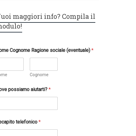
uoi maggiori info? Compila il
odulo!
ome Cognome Ragione sociale (eventuale)
*
ome
Cognome
ove possiamo aiutarti?
*
ecapito telefonico
*