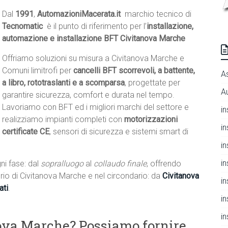
Dal
1991
,
AutomazioniMacerata.it
 marchio tecnico di
Tecnomatic
 è il punto di riferimento per l’
installazione,
automazione e installazione BFT Civitanova Marche
Offriamo soluzioni su misura a Civitanova Marche e
Comuni limitrofi per
cancelli BFT scorrevoli, a battente,
A
a libro, rototraslanti e a scomparsa
, progettate per
A
garantire sicurezza, comfort e durata nel tempo.
Lavoriamo con BFT ed i migliori marchi del settore e
i
realizziamo impianti completi con
motorizzazioni
i
certificate CE
, sensori di sicurezza e sistemi smart di
i
i
ni fase: dal
sopralluogo
al
collaudo finale
, offrendo
itorio di Civitanova Marche e nel circondario: da
Civitanova
i
ati
.
i
i
nova Marche? Possiamo fornire