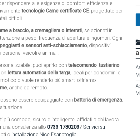
 per rispondere alle esigenze di comfort, efficienza e
usivamente
tecnologie Came certificate CE
, progettate per
i difficili.
me a braccio, a cremagliera o interrati
, selezionati in
 attenzione a peso, frequenza di apertura e ingombri. Ogni
mpeggianti e sensori anti-schiacciamento
, dispositivi
a
 persone, veicoli e animali.
sonalizzabile: puoi aprirlo con
telecomando
,
tastierino
A
con
lettura automatica della targa
, ideali per condomini e
M
domotico o vuole renderlo più smart, offriamo
A
home
, anche da remoto.
M
ossono essere equipaggiate con
batteria di emergenza
,
 situazione.
 più comodo, sicuro e intelligente, affidati a chi lavora
r una consulenza allo
0733 1780203
?
Scrivici su
ati o
installazione Nice Esanatoglia
!