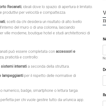
orto Recanati
, ideali dove lo spazio di apertura è limitato.
V
i e produttivi per velocità e compattezza.
m
ati
, scelti da chi desidera un risultato di alto livello
ll’interno del muro o di una colonna, lasciando
r ville moderne, boutique hotel e studi architettonici di
N
canati può essere completata con
accessori e
, praticità e controllo:
N
sistemi interrati
a seconda della struttura.
D
e lampeggianti
per il rispetto delle normative di
no numerico, badge, smartphone o lettura targa.
*
R
a
, perfetta per chi vuole gestire tutto da un’unica app.
i
u