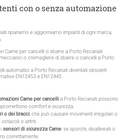
stenti con o senza automazione
nati ripariamo e aggiorniamo impianti di ogni marca,
:
ori Came per cancelli o sbarre a Porto Recanati
meccanici o cremagliere di sbarre o cancelli a Porto
lli automatici a Porto Recanati diventati obsoleti
ormative EN12453 e EN12445
tomazioni Came per cancelli
a Porto Recanati possono
mpromettono comfort e sicurezza.
i o dei bracci
, che può causare movimenti irregolari o
ostacoli o attriti.
 i
sensori di sicurezza Came
: se sporchi, disallineati o
rsi correttamente.