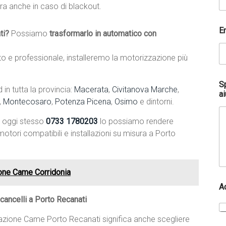
ra anche in caso di blackout.
t
a
r
E
ti?
Possiamo
trasformarlo in automatico con
t
i
r
 e professionale, installeremo la motorizzazione più
i
c
h
S
n tutta la provincia:
Macerata
,
Civitanova Marche
,
i
ai
,
Montecosaro
,
Potenza Picena
,
Osimo
e dintorni.
e
s
a oggi stesso
0733 1780203
lo possiamo rendere
t
a
otori compatibili e installazioni su misura a Porto
ione Came Corridonia
A
ancelli a Porto Recanati
llazione Came Porto Recanati significa anche scegliere