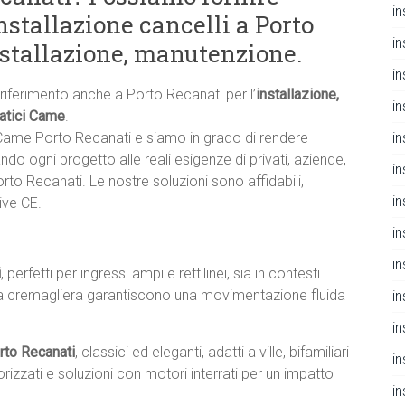
i
nstallazione cancelli a Porto
i
nstallazione, manutenzione.
i
i riferimento anche a Porto Recanati per l’
installazione,
i
matici Came
.
in
e Came Porto Recanati e siamo in grado di rendere
ndo ogni progetto alle reali esigenze di privati, aziende,
i
orto Recanati. Le nostre soluzioni sono affidabili,
i
ive CE.
i
i
i
, perfetti per ingressi ampi e rettilinei, sia in contesti
ori a cremagliera garantiscono una movimentazione fluida
i
i
rto Recanati
, classici ed eleganti, adatti a ville, bifamiliari
i
rizzati e soluzioni con motori interrati per un impatto
i