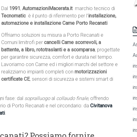
Dal
1991
,
AutomazioniMacerata.it
 marchio tecnico di
Tecnomatic
 è il punto di riferimento per l’
installazione,
automazione e installazione Came Porto Recanati
Offriamo soluzioni su misura a Porto Recanati e
Comuni limitrofi per
cancelli Came scorrevoli, a
A
battente, a libro, rototraslanti e a scomparsa
, progettate
A
per garantire sicurezza, comfort e durata nel tempo.
Lavoriamo con Came ed i migliori marchi del settore e
i
realizziamo impianti completi con
motorizzazioni
i
certificate CE
, sensori di sicurezza e sistemi smart di
i
i
ni fase: dal
sopralluogo
al
collaudo finale
, offrendo
itorio di Porto Recanati e nel circondario: da
Civitanova
i
ati
.
i
i
ecanati? Possiamo fornire