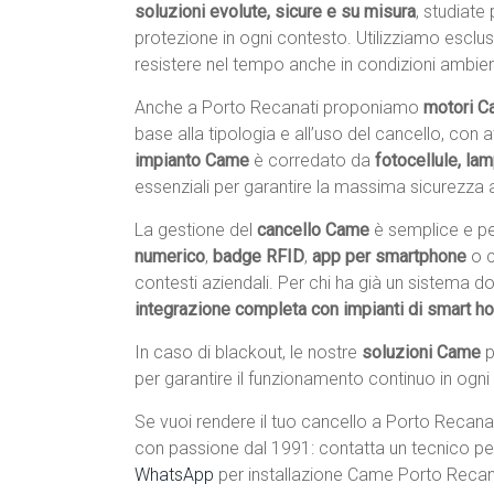
soluzioni evolute, sicure e su misura
, studiate
protezione in ogni contesto. Utilizziamo escl
resistere nel tempo anche in condizioni ambiental
Anche a Porto Recanati proponiamo
motori Ca
base alla tipologia e all’uso del cancello, con
impianto Came
è corredato da
fotocellule, la
essenziali per garantire la massima sicurezza a
La gestione del
cancello Came
è semplice e per
numerico
,
badge RFID
,
app per smartphone
o 
contesti aziendali. Per chi ha già un sistema 
integrazione completa con impianti di smart 
In caso di blackout, le nostre
soluzioni Came
p
per garantire il funzionamento continuo in ogni
Se vuoi rendere il tuo cancello a Porto Recanati
con passione dal 1991: contatta un tecnico pe
WhatsApp
per installazione Came Porto Recan