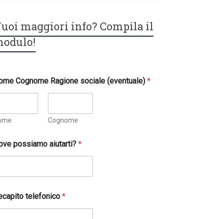
uoi maggiori info? Compila il
odulo!
ome Cognome Ragione sociale (eventuale)
*
ome
Cognome
ove possiamo aiutarti?
*
ecapito telefonico
*