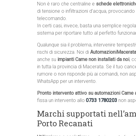
Non è raro che centraline e
schede elettronic
di tensione o infiltrazioni d’acqua, provocand
telecomando.
In certi casi, invece, basta una semplice rego
sistema per riportare tutto al perfetto funzion
Qualunque sia il problema, intervenire tempest
rischi di sicurezza. Noi di
AutomazioniMacerata.
anche su
impianti Came non installati da noi
, c
in tutta la provincia di Macerata. Se il tuo ca
rumore o non risponde più ai comandi, non as
WhatsApp per un intervento.
Pronto intervento attivo su automazioni Came 
fissa un intervento allo
0733 1780203
non aspe
Marchi supportati nell’am
Porto Recanati