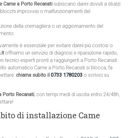
he Came a Porto Recanati
subiscano danni dovuti a sbalzi
o blocchi improvvisi o malfunzionamenti del
lazione della cremagliera o un aggiornamento del
amento.
ivamente è essenziale per evitare danni più costosi o
it
offriamo un servizio di diagnosi e riparazione rapido,
on tecnici esperti pronti a raggiungerti a Porto Recanati
ncello automatico Came a Porto Recanati si blocca, fa
pettare:
chiama subito il
0733 1780203
o scrivici su
a Porto Recanati
, con tempi medi di uscita entro 24/48h,
ttare!
bito di installazione Came