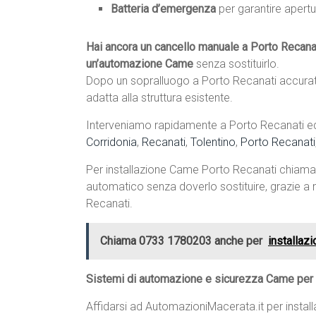
Batteria d’emergenza
per garantire apertu
Hai ancora un cancello manuale a Porto Recana
un’automazione Came
senza sostituirlo.
Dopo un sopralluogo a Porto Recanati accurato
adatta alla struttura esistente.
Interveniamo rapidamente a Porto Recanati ed i
Corridonia
,
Recanati
,
Tolentino
,
Porto Recanati
Per installazione Came Porto Recanati chiam
automatico senza doverlo sostituire, grazie a m
Recanati.
Chiama 0733 1780203 anche per
installaz
Sistemi di automazione e sicurezza Came per c
Affidarsi ad AutomazioniMacerata.it per insta