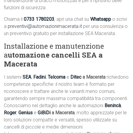
manutenzione di bracci motorizzati e per il ripristino delle
funzioni di sicurezza.
Chiama il
0733 1780203
, apri una chat su
Whatsapp
o scrivi
a
preventivi@automazionimacerata.it
per una consulenza o
un preventivo gratuito per installazione SEA Macerata.
Installazione e manutenzione
a
utomazione cancelli SEA a
Macerata
I sistemi
SEA
,
Fadini
,
Telcoma
e
Ditec
a Macerata
richiedono
competenze specifiche: il nostro team è formato per
riconoscere e trattare anche le varianti meno comuni,
garantendo sempre massima compatibilità tra componenti.
Conosciamo nel dettaglio anche le automazioni
Benincà
,
Roger
,
Genius
e
GiBiDi
a Macerata
, molto apprezzate per le
loro soluzioni compatte e versatili, spesso utilizzate su
cancelli di piccole e medie dimensioni.