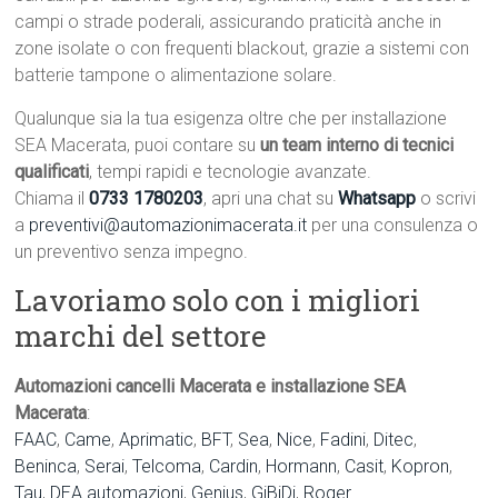
campi o strade poderali, assicurando praticità anche in
zone isolate o con frequenti blackout, grazie a sistemi con
batterie tampone o alimentazione solare.
Qualunque sia la tua esigenza oltre che per installazione
SEA Macerata, puoi contare su
un team interno di tecnici
qualificati
, tempi rapidi e tecnologie avanzate.
Chiama il
0733 1780203
, apri una chat su
Whatsapp
o scrivi
a
preventivi@automazionimacerata.it
per una consulenza o
un preventivo senza impegno.
Lavoriamo solo con i migliori
marchi del settore
Automazioni cancelli Macerata e installazione SEA
Macerata
:
FAAC
,
Came
,
Aprimatic
,
BFT
,
Sea
,
Nice
,
Fadini
,
Ditec
,
Beninca
,
Serai
,
Telcoma
,
Cardin
,
Hormann
,
Casit
,
Kopron
,
Tau
,
DEA automazioni
,
Genius
,
GiBiDi
,
Roger