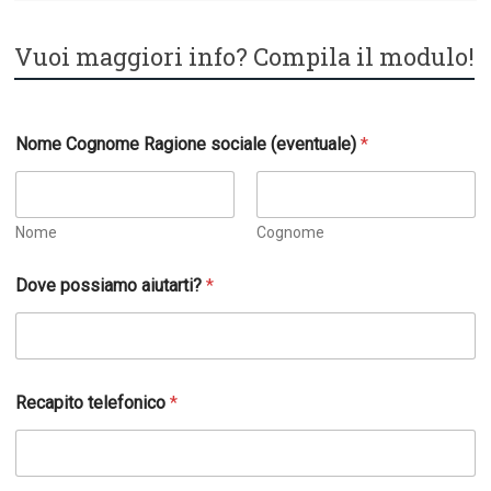
Vuoi maggiori info? Compila il modulo!
R
Nome Cognome Ragione sociale (eventuale)
*
e
c
a
p
i
Nome
Cognome
t
o
Dove possiamo aiutarti?
*
D
o
v
e
e
Recapito telefonico
*