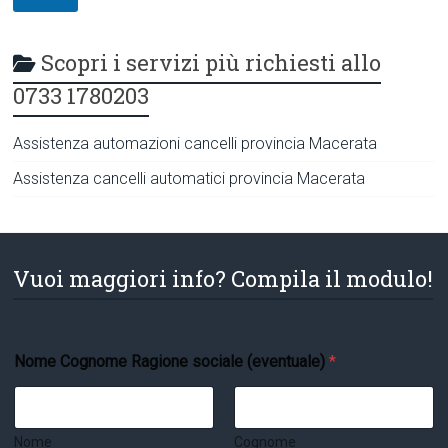
Scopri i servizi più richiesti allo
0733 1780203
Assistenza automazioni cancelli provincia Macerata
Assistenza cancelli automatici provincia Macerata
Vuoi maggiori info? Compila il modulo!
N
Nome Cognome Ragione sociale (eventuale)
*
o
m
e
*
r
Nome
Cognome