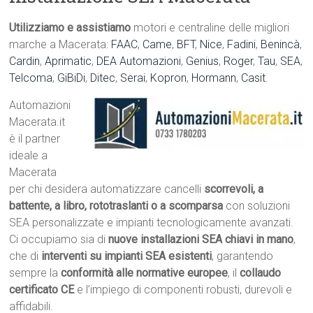
Utilizziamo e assistiamo
motori e centraline delle migliori
marche a Macerata:
FAAC
,
Came
,
BFT
,
Nice
,
Fadini
,
Benincà
,
Cardin
,
Aprimatic
,
DEA Automazioni
,
Genius
,
Roger
,
Tau
,
SEA
,
Telcoma
,
GiBiDi
,
Ditec
,
Serai
,
Kopron
,
Hormann
,
Casit
.
Automazioni
Macerata.it
è il partner
ideale a
Macerata
per chi desidera automatizzare cancelli
scorrevoli, a
battente, a libro, rototraslanti o a scomparsa
con soluzioni
SEA personalizzate e impianti tecnologicamente avanzati.
Ci occupiamo sia di
nuove installazioni SEA chiavi in mano
,
che di
interventi su impianti SEA esistenti
, garantendo
sempre la
conformità alle normative europee
, il
collaudo
certificato CE
e l’impiego di componenti robusti, durevoli e
affidabili.