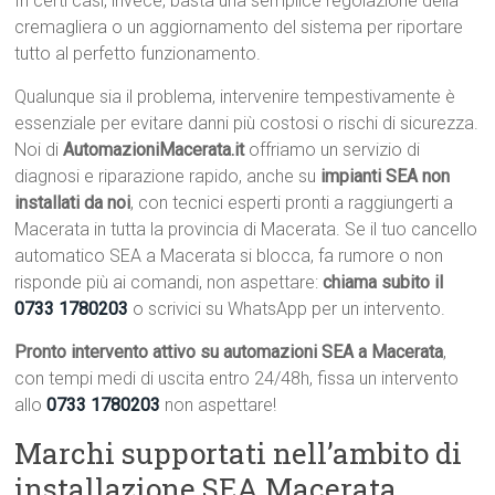
In certi casi, invece, basta una semplice regolazione della
cremagliera o un aggiornamento del sistema per riportare
tutto al perfetto funzionamento.
Qualunque sia il problema, intervenire tempestivamente è
essenziale per evitare danni più costosi o rischi di sicurezza.
Noi di
AutomazioniMacerata.it
offriamo un servizio di
diagnosi e riparazione rapido, anche su
impianti SEA non
installati da noi
, con tecnici esperti pronti a raggiungerti a
Macerata in tutta la provincia di Macerata. Se il tuo cancello
automatico SEA a Macerata si blocca, fa rumore o non
risponde più ai comandi, non aspettare:
chiama subito il
0733 1780203
o scrivici su WhatsApp per un intervento.
Pronto intervento attivo su automazioni SEA a Macerata
,
con tempi medi di uscita entro 24/48h, fissa un intervento
allo
0733 1780203
non aspettare!
Marchi supportati nell’ambito di
installazione SEA Macerata