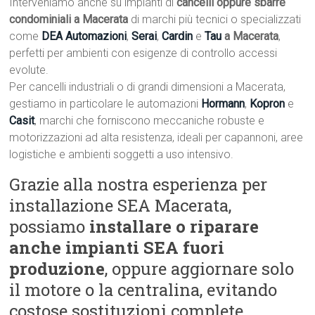
Interveniamo anche su impianti di
cancelli oppure sbarre
condominiali a Macerata
di marchi più tecnici o specializzati
come
DEA Automazioni
,
Serai
,
Cardin
e
Tau
a Macerata
,
perfetti per ambienti con esigenze di controllo accessi
evolute.
Per cancelli industriali o di grandi dimensioni a Macerata,
gestiamo in particolare le automazioni
Hormann
,
Kopron
e
Casit
, marchi che forniscono meccaniche robuste e
motorizzazioni ad alta resistenza, ideali per capannoni, aree
logistiche e ambienti soggetti a uso intensivo.
Grazie alla nostra esperienza per
installazione SEA Macerata,
possiamo
installare o riparare
anche impianti SEA fuori
produzione
, oppure aggiornare solo
il motore o la centralina, evitando
costose sostituzioni complete.