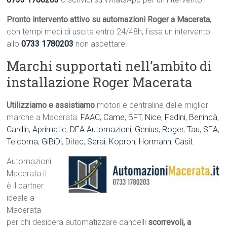
Pronto intervento attivo su automazioni Roger a Macerata
,
con tempi medi di uscita entro 24/48h, fissa un intervento
allo
0733 1780203
non aspettare!
Marchi supportati nell’ambito di
installazione Roger Macerata
Utilizziamo e assistiamo
motori e centraline delle migliori
marche a Macerata:
FAAC
,
Came
,
BFT
,
Nice
,
Fadini
,
Benincà
,
Cardin
,
Aprimatic
,
DEA Automazioni
,
Genius
,
Roger
,
Tau
,
SEA
,
Telcoma
,
GiBiDi
,
Ditec
,
Serai
,
Kopron
,
Hormann
,
Casit
.
Automazioni
Macerata.it
è il partner
ideale a
Macerata
per chi desidera automatizzare cancelli
scorrevoli, a