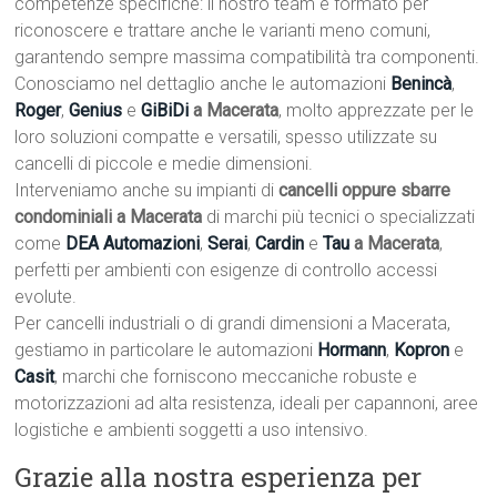
competenze specifiche: il nostro team è formato per
riconoscere e trattare anche le varianti meno comuni,
garantendo sempre massima compatibilità tra componenti.
Conosciamo nel dettaglio anche le automazioni
Benincà
,
Roger
,
Genius
e
GiBiDi
a Macerata
, molto apprezzate per le
loro soluzioni compatte e versatili, spesso utilizzate su
cancelli di piccole e medie dimensioni.
Interveniamo anche su impianti di
cancelli oppure sbarre
condominiali a Macerata
di marchi più tecnici o specializzati
come
DEA Automazioni
,
Serai
,
Cardin
e
Tau
a Macerata
,
perfetti per ambienti con esigenze di controllo accessi
evolute.
Per cancelli industriali o di grandi dimensioni a Macerata,
gestiamo in particolare le automazioni
Hormann
,
Kopron
e
Casit
, marchi che forniscono meccaniche robuste e
motorizzazioni ad alta resistenza, ideali per capannoni, aree
logistiche e ambienti soggetti a uso intensivo.
Grazie alla nostra esperienza per