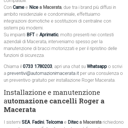
compatibili.
Con
Came
e
Nice
a Macerata
, due tra i brand più diffusi in
ambito residenziale e condominiale, effettuiamo
integrazioni domotiche e sostituzioni di centraline con
sistemi più moderni.
Su impianti
BFT
e
Aprimatic
, molto presenti nei contesti
aziendali di Macerata, interveniamo spesso per la
manutenzione di bracci motorizzati e per il ripristino delle
funzioni di sicurezza.
Chiama il
0733 1780203
, apri una chat su
Whatsapp
o scrivi
a
preventivi@automazionimacerata.it
per una consulenza o
un preventivo gratuito per installazione Roger Macerata.
Installazione e manutenzione
a
utomazione cancelli Roger a
Macerata
I sistemi
SEA
,
Fadini
,
Telcoma
e
Ditec
a Macerata
richiedono