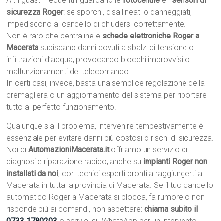
Altri guasti frequenti riguardano le
fotocellule
e i
sensori di
sicurezza Roger
: se sporchi, disallineati o danneggiati,
impediscono al cancello di chiudersi correttamente.
Non è raro che centraline e
schede elettroniche Roger a
Macerata
subiscano danni dovuti a sbalzi di tensione o
infiltrazioni d’acqua, provocando blocchi improvvisi o
malfunzionamenti del telecomando.
In certi casi, invece, basta una semplice regolazione della
cremagliera o un aggiornamento del sistema per riportare
tutto al perfetto funzionamento.
Qualunque sia il problema, intervenire tempestivamente è
essenziale per evitare danni più costosi o rischi di sicurezza.
Noi di
AutomazioniMacerata.it
offriamo un servizio di
diagnosi e riparazione rapido, anche su
impianti Roger non
installati da noi
, con tecnici esperti pronti a raggiungerti a
Macerata in tutta la provincia di Macerata. Se il tuo cancello
automatico Roger a Macerata si blocca, fa rumore o non
risponde più ai comandi, non aspettare:
chiama subito il
0733 1780203
o scrivici su WhatsApp per un intervento.