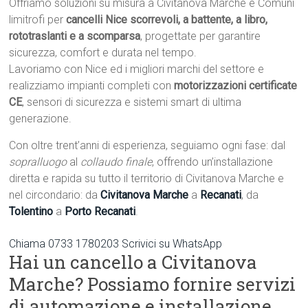
Offriamo soluzioni su misura a Civitanova Marche e Comuni
limitrofi per
cancelli Nice scorrevoli, a battente, a libro,
rototraslanti e a scomparsa
, progettate per garantire
sicurezza, comfort e durata nel tempo.
Lavoriamo con Nice ed i migliori marchi del settore e
realizziamo impianti completi con
motorizzazioni certificate
CE
, sensori di sicurezza e sistemi smart di ultima
generazione.
Con oltre trent’anni di esperienza, seguiamo ogni fase: dal
sopralluogo
al
collaudo finale
, offrendo un’installazione
diretta e rapida su tutto il territorio di Civitanova Marche e
nel circondario: da
Civitanova Marche
a
Recanati
, da
Tolentino
a
Porto Recanati
.
Chiama 0733 1780203
Scrivici su WhatsApp
Hai un cancello a Civitanova
Marche? Possiamo fornire servizi
di automazione e installazione