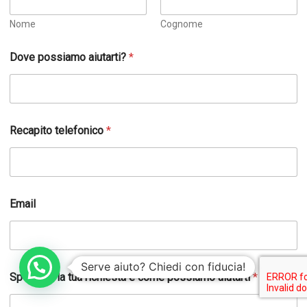
Nome
Cognome
Dove possiamo aiutarti?
*
R
Recapito telefonico
*
e
c
a
p
i
t
Email
o
(
e
v
e
Serve aiuto? Chiedi con fiducia!
n
Specifica la tua richiesta e come possiamo aiutarti
*
t
u