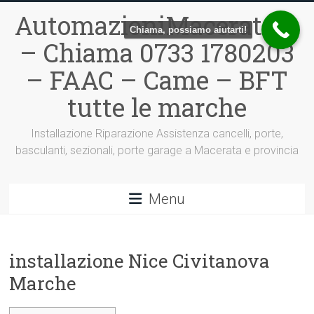
Vai
AutomazioniMacerata.it
al
Chiama, possiamo aiutarti!
contenuto
– Chiama 0733 1780203
– FAAC – Came – BFT
tutte le marche
Installazione Riparazione Assistenza cancelli, porte,
basculanti, sezionali, porte garage a Macerata e provincia
Menu
installazione Nice Civitanova
Marche