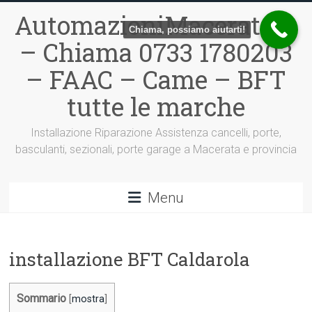
Vai
AutomazioniMacerata.it
al
Chiama, possiamo aiutarti!
contenuto
– Chiama 0733 1780203
– FAAC – Came – BFT
tutte le marche
Installazione Riparazione Assistenza cancelli, porte,
basculanti, sezionali, porte garage a Macerata e provincia
Menu
installazione BFT Caldarola
Sommario
[
mostra
]