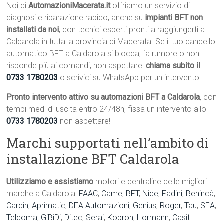
Noi di
AutomazioniMacerata.it
offriamo un servizio di
diagnosi e riparazione rapido, anche su
impianti BFT non
installati da noi
, con tecnici esperti pronti a raggiungerti a
Caldarola in tutta la provincia di Macerata. Se il tuo cancello
automatico BFT a Caldarola si blocca, fa rumore o non
risponde più ai comandi, non aspettare:
chiama subito il
0733 1780203
o scrivici su WhatsApp per un intervento.
Pronto intervento attivo su automazioni BFT a Caldarola
, con
tempi medi di uscita entro 24/48h, fissa un intervento allo
0733 1780203
non aspettare!
Marchi supportati nell’ambito di
installazione BFT Caldarola
Utilizziamo e assistiamo
motori e centraline delle migliori
marche a Caldarola:
FAAC
,
Came
,
BFT
,
Nice
,
Fadini
,
Benincà
,
Cardin
,
Aprimatic
,
DEA Automazioni
,
Genius
,
Roger
,
Tau
,
SEA
,
Telcoma
,
GiBiDi
,
Ditec
,
Serai
,
Kopron
,
Hormann
,
Casit
.