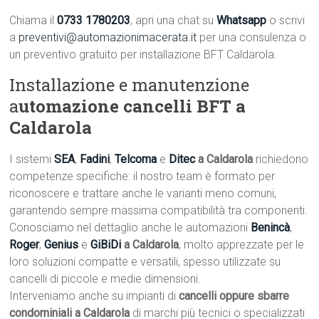
Chiama il
0733 1780203
, apri una chat su
Whatsapp
o scrivi
a
preventivi@automazionimacerata.it
per una consulenza o
un preventivo gratuito per installazione BFT Caldarola.
Installazione e manutenzione
a
utomazione cancelli BFT a
Caldarola
I sistemi
SEA
,
Fadini
,
Telcoma
e
Ditec
a Caldarola
richiedono
competenze specifiche: il nostro team è formato per
riconoscere e trattare anche le varianti meno comuni,
garantendo sempre massima compatibilità tra componenti.
Conosciamo nel dettaglio anche le automazioni
Benincà
,
Roger
,
Genius
e
GiBiDi
a Caldarola
, molto apprezzate per le
loro soluzioni compatte e versatili, spesso utilizzate su
cancelli di piccole e medie dimensioni.
Interveniamo anche su impianti di
cancelli oppure sbarre
condominiali a Caldarola
di marchi più tecnici o specializzati