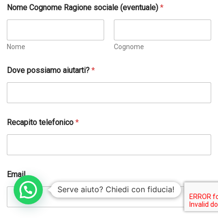
Nome Cognome Ragione sociale (eventuale)
*
Nome
Cognome
Dove possiamo aiutarti?
*
a
Recapito telefonico
*
i
u
t
a
r
t
Email
i
?
Serve aiuto? Chiedi con fiducia!
R
a
g