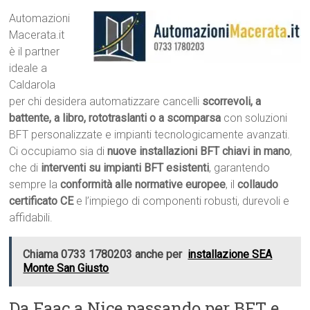
Automazioni
Macerata.it
è il partner
ideale a
Caldarola
per chi desidera automatizzare cancelli
scorrevoli, a
battente, a libro, rototraslanti o a scomparsa
con soluzioni
BFT personalizzate e impianti tecnologicamente avanzati.
Ci occupiamo sia di
nuove installazioni BFT chiavi in mano
,
che di
interventi su impianti BFT esistenti
, garantendo
sempre la
conformità alle normative europee
, il
collaudo
certificato CE
e l’impiego di componenti robusti, durevoli e
affidabili.
Chiama 0733 1780203 anche per
installazione SEA
Monte San Giusto
Da Faac a Nice passando per BFT e