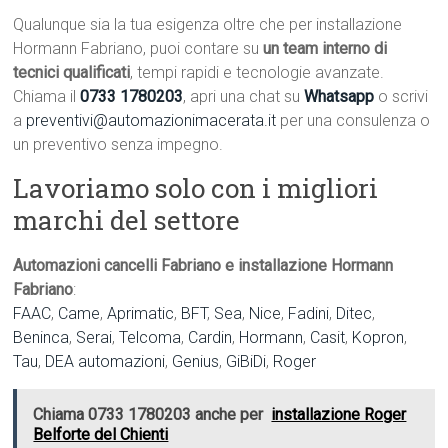
Qualunque sia la tua esigenza oltre che per installazione
Hormann Fabriano, puoi contare su
un team interno di
tecnici qualificati
, tempi rapidi e tecnologie avanzate.
Chiama il
0733 1780203
, apri una chat su
Whatsapp
o scrivi
a
preventivi@automazionimacerata.it
per una consulenza o
un preventivo senza impegno.
Lavoriamo solo con i migliori
marchi del settore
Automazioni cancelli Fabriano e installazione Hormann
Fabriano
:
FAAC
,
Came
,
Aprimatic
,
BFT
,
Sea
,
Nice
,
Fadini
,
Ditec
,
Beninca
,
Serai
,
Telcoma
,
Cardin
,
Hormann
,
Casit
,
Kopron
,
Tau
,
DEA automazioni
,
Genius
,
GiBiDi
,
Roger
Chiama 0733 1780203 anche per
installazione Roger
Belforte del Chienti