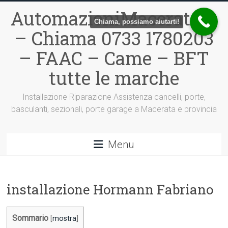
Vai
AutomazioniMacerata.it
al
Chiama, possiamo aiutarti!
contenuto
– Chiama 0733 1780203
– FAAC – Came – BFT
tutte le marche
Installazione Riparazione Assistenza cancelli, porte,
basculanti, sezionali, porte garage a Macerata e provincia
Menu
installazione Hormann Fabriano
Sommario
[
mostra
]