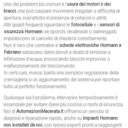
Uno dei problemi più comuni è l’
usura dei motori o dei
bracci
, che può causare movimenti irregolari o difficoltà di
apertura, soprattutto in presenza di ostacoli o attriti.
Altri guasti frequenti riguardano le
fotocellule
e i
sensori di
sicurezza Hormann
: se sporchi, disallineati o danneggiati,
impediscono al cancello di chiudersi correttamente.
Non è raro che centraline e
schede elettroniche Hormann a
Fabriano
subiscano danni dovuti a sbalzi di tensione o
infiltrazioni d’acqua, provocando blocchi improvvisi o
malfunzionamenti del telecomando.
In certi casi, invece, basta una semplice regolazione della
cremagliera o un aggiornamento del sistema per riportare
tutto al perfetto funzionamento.
Qualunque sia il problema, intervenire tempestivamente è
essenziale per evitare danni più costosi o rischi di sicurezza.
Noi di
AutomazioniMacerata.it
offriamo un servizio di
diagnosi e riparazione rapido, anche su
impianti Hormann
non installati da noi
, con tecnici esperti pronti a raggiungerti