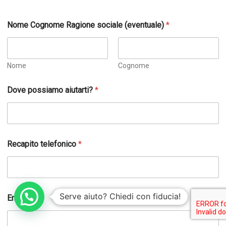
A
Nome Cognome Ragione sociale (eventuale)
*
c
c
e
t
t
Nome
Cognome
a
z
Dove possiamo aiutarti?
*
i
o
n
e
t
e
Recapito telefonico
*
l
e
f
o
n
Serve aiuto? Chiedi con fiducia!
Email
i
c
o