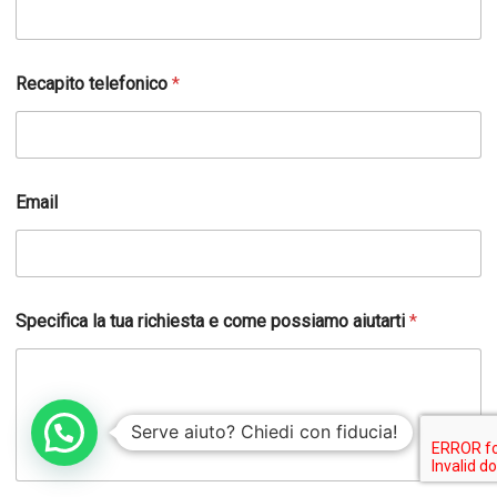
*
Recapito telefonico
*
G
D
P
R
C
o
Email
g
n
o
m
e
Specifica la tua richiesta e come possiamo aiutarti
*
Serve aiuto? Chiedi con fiducia!