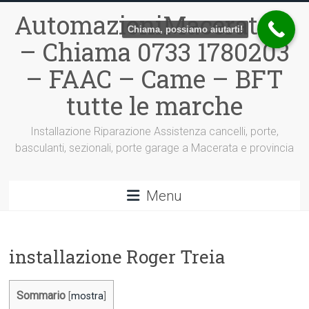
Vai
AutomazioniMacerata.it
al
Chiama, possiamo aiutarti!
contenuto
– Chiama 0733 1780203
– FAAC – Came – BFT
tutte le marche
Installazione Riparazione Assistenza cancelli, porte,
basculanti, sezionali, porte garage a Macerata e provincia
Menu
installazione Roger Treia
Sommario
[
mostra
]