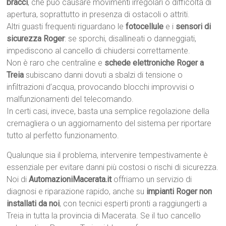
bracci
, che può causare movimenti irregolari o difficoltà di
apertura, soprattutto in presenza di ostacoli o attriti.
Altri guasti frequenti riguardano le
fotocellule
e i
sensori di
sicurezza Roger
: se sporchi, disallineati o danneggiati,
impediscono al cancello di chiudersi correttamente.
Non è raro che centraline e
schede elettroniche Roger a
Treia
subiscano danni dovuti a sbalzi di tensione o
infiltrazioni d’acqua, provocando blocchi improvvisi o
malfunzionamenti del telecomando.
In certi casi, invece, basta una semplice regolazione della
cremagliera o un aggiornamento del sistema per riportare
tutto al perfetto funzionamento.
Qualunque sia il problema, intervenire tempestivamente è
essenziale per evitare danni più costosi o rischi di sicurezza.
Noi di
AutomazioniMacerata.it
offriamo un servizio di
diagnosi e riparazione rapido, anche su
impianti Roger non
installati da noi
, con tecnici esperti pronti a raggiungerti a
Treia in tutta la provincia di Macerata. Se il tuo cancello