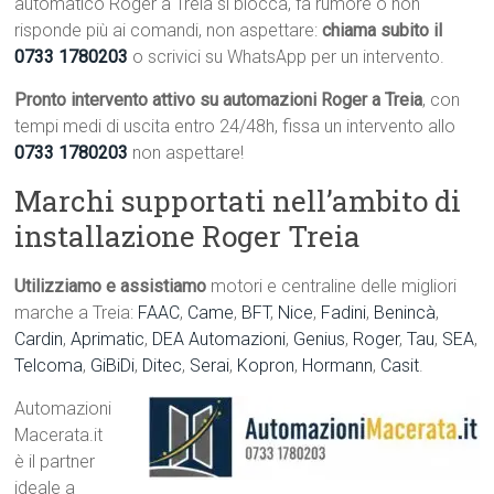
automatico Roger a Treia si blocca, fa rumore o non
risponde più ai comandi, non aspettare:
chiama subito il
0733 1780203
o scrivici su WhatsApp per un intervento.
Pronto intervento attivo su automazioni Roger a Treia
, con
tempi medi di uscita entro 24/48h, fissa un intervento allo
0733 1780203
non aspettare!
Marchi supportati nell’ambito di
installazione Roger Treia
Utilizziamo e assistiamo
motori e centraline delle migliori
marche a Treia:
FAAC
,
Came
,
BFT
,
Nice
,
Fadini
,
Benincà
,
Cardin
,
Aprimatic
,
DEA Automazioni
,
Genius
,
Roger
,
Tau
,
SEA
,
Telcoma
,
GiBiDi
,
Ditec
,
Serai
,
Kopron
,
Hormann
,
Casit
.
Automazioni
Macerata.it
è il partner
ideale a