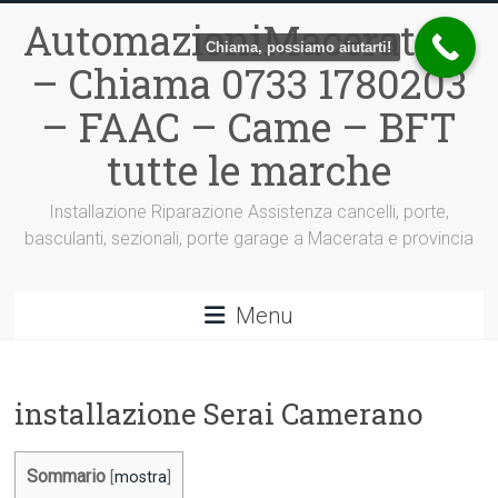
Vai
AutomazioniMacerata.it
al
Chiama, possiamo aiutarti!
contenuto
– Chiama 0733 1780203
– FAAC – Came – BFT
tutte le marche
Installazione Riparazione Assistenza cancelli, porte,
basculanti, sezionali, porte garage a Macerata e provincia
Menu
installazione Serai Camerano
Sommario
[
mostra
]