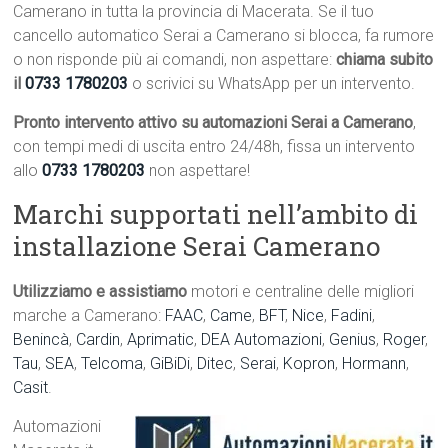
Camerano in tutta la provincia di Macerata. Se il tuo
cancello automatico Serai a Camerano si blocca, fa rumore
o non risponde più ai comandi, non aspettare:
chiama subito
il
0733 1780203
o scrivici su WhatsApp per un intervento.
Pronto intervento attivo su automazioni Serai a Camerano
,
con tempi medi di uscita entro 24/48h, fissa un intervento
allo
0733 1780203
non aspettare!
Marchi supportati nell’ambito di
installazione Serai Camerano
Utilizziamo e assistiamo
motori e centraline delle migliori
marche a Camerano:
FAAC
,
Came
,
BFT
,
Nice
,
Fadini
,
Benincà
,
Cardin
,
Aprimatic
,
DEA Automazioni
,
Genius
,
Roger
,
Tau
,
SEA
,
Telcoma
,
GiBiDi
,
Ditec
,
Serai
,
Kopron
,
Hormann
,
Casit
.
Automazioni