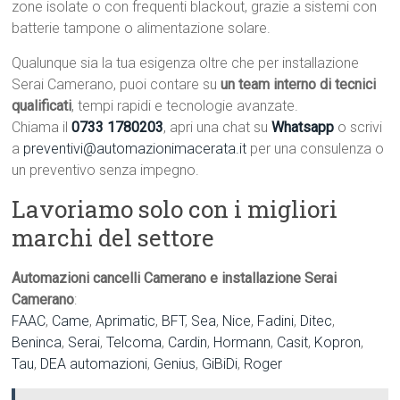
zone isolate o con frequenti blackout, grazie a sistemi con
batterie tampone o alimentazione solare.
Qualunque sia la tua esigenza oltre che per installazione
Serai Camerano, puoi contare su
un team interno di tecnici
qualificati
, tempi rapidi e tecnologie avanzate.
Chiama il
0733 1780203
, apri una chat su
Whatsapp
o scrivi
a
preventivi@automazionimacerata.it
per una consulenza o
un preventivo senza impegno.
Lavoriamo solo con i migliori
marchi del settore
Automazioni cancelli Camerano e installazione Serai
Camerano
:
FAAC
,
Came
,
Aprimatic
,
BFT
,
Sea
,
Nice
,
Fadini
,
Ditec
,
Beninca
,
Serai
,
Telcoma
,
Cardin
,
Hormann
,
Casit
,
Kopron
,
Tau
,
DEA automazioni
,
Genius
,
GiBiDi
,
Roger