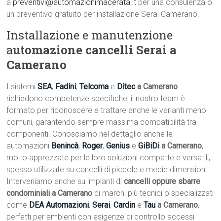
a
preventivi@automazionimacerata.it
per una consulenza o
un preventivo gratuito per installazione Serai Camerano.
Installazione e manutenzione
a
utomazione cancelli Serai a
Camerano
I sistemi
SEA
,
Fadini
,
Telcoma
e
Ditec
a Camerano
richiedono competenze specifiche: il nostro team è
formato per riconoscere e trattare anche le varianti meno
comuni, garantendo sempre massima compatibilità tra
componenti. Conosciamo nel dettaglio anche le
automazioni
Benincà
,
Roger
,
Genius
e
GiBiDi
a Camerano
,
molto apprezzate per le loro soluzioni compatte e versatili,
spesso utilizzate su cancelli di piccole e medie dimensioni.
Interveniamo anche su impianti di
cancelli oppure sbarre
condominiali a Camerano
di marchi più tecnici o specializzati
come
DEA Automazioni
,
Serai
,
Cardin
e
Tau
a Camerano
,
perfetti per ambienti con esigenze di controllo accessi