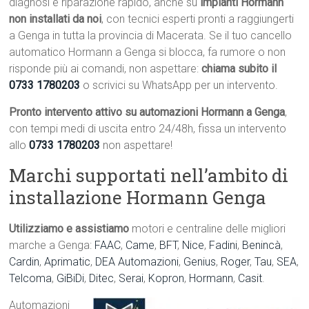
diagnosi e riparazione rapido, anche su
impianti Hormann
non installati da noi
, con tecnici esperti pronti a raggiungerti
a Genga in tutta la provincia di Macerata. Se il tuo cancello
automatico Hormann a Genga si blocca, fa rumore o non
risponde più ai comandi, non aspettare:
chiama subito il
0733 1780203
o scrivici su WhatsApp per un intervento.
Pronto intervento attivo su automazioni Hormann a Genga
,
con tempi medi di uscita entro 24/48h, fissa un intervento
allo
0733 1780203
non aspettare!
Marchi supportati nell’ambito di
installazione Hormann Genga
Utilizziamo e assistiamo
motori e centraline delle migliori
marche a Genga:
FAAC
,
Came
,
BFT
,
Nice
,
Fadini
,
Benincà
,
Cardin
,
Aprimatic
,
DEA Automazioni
,
Genius
,
Roger
,
Tau
,
SEA
,
Telcoma
,
GiBiDi
,
Ditec
,
Serai
,
Kopron
,
Hormann
,
Casit
.
Automazioni