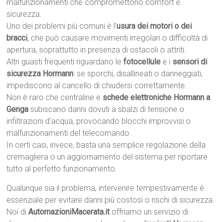
malfunzionamenti che compromettono comfort e
sicurezza.
Uno dei problemi più comuni è l’
usura dei motori o dei
bracci
, che può causare movimenti irregolari o difficoltà di
apertura, soprattutto in presenza di ostacoli o attriti.
Altri guasti frequenti riguardano le
fotocellule
e i
sensori di
sicurezza Hormann
: se sporchi, disallineati o danneggiati,
impediscono al cancello di chiudersi correttamente.
Non è raro che centraline e
schede elettroniche Hormann a
Genga
subiscano danni dovuti a sbalzi di tensione o
infiltrazioni d’acqua, provocando blocchi improvvisi o
malfunzionamenti del telecomando.
In certi casi, invece, basta una semplice regolazione della
cremagliera o un aggiornamento del sistema per riportare
tutto al perfetto funzionamento.
Qualunque sia il problema, intervenire tempestivamente è
essenziale per evitare danni più costosi o rischi di sicurezza.
Noi di
AutomazioniMacerata.it
offriamo un servizio di