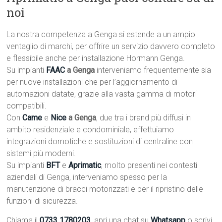
noi
La nostra competenza a Genga si estende a un ampio
ventaglio di marchi, per offrire un servizio davvero completo
e flessibile anche per installazione Hormann Genga.
Su impianti
FAAC
a Genga
interveniamo frequentemente sia
per nuove installazioni che per l’aggiornamento di
automazioni datate, grazie alla vasta gamma di motori
compatibili.
Con
Came
e
Nice
a Genga
, due tra i brand più diffusi in
ambito residenziale e condominiale, effettuiamo
integrazioni domotiche e sostituzioni di centraline con
sistemi più moderni.
Su impianti
BFT
e
Aprimatic
, molto presenti nei contesti
aziendali di Genga, interveniamo spesso per la
manutenzione di bracci motorizzati e per il ripristino delle
funzioni di sicurezza.
Chiama il
0733 1780203
, apri una chat su
Whatsapp
o scrivi