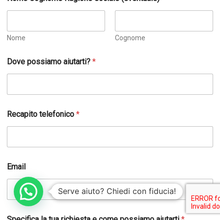
i
c
h
i
e
Nome
Cognome
s
t
Dove possiamo aiutarti?
*
a
a
i
u
t
a
Recapito telefonico
*
r
t
i
t
u
Email
a
Serve aiuto? Chiedi con fiducia!
Specifica la tua richiesta e come possiamo aiutarti
*