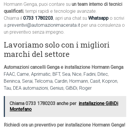
Hormann Genga, puoi contare su
un team interno di tecnici
qualificati
, tempi rapidi e tecnologie avanzate.
Chiama il
0733 1780203
, apri una chat su
Whatsapp
o scrivi
a
preventivi@automazionimacerata.it
per una consulenza o
un preventivo senza impegno.
Lavoriamo solo con i migliori
marchi del settore
Automazioni cancelli Genga e installazione Hormann Genga
:
FAAC
,
Came
,
Aprimatic
,
BFT
,
Sea
,
Nice
,
Fadini
,
Ditec
,
Beninca
,
Serai
,
Telcoma
,
Cardin
,
Hormann
,
Casit
,
Kopron
,
Tau
,
DEA automazioni
,
Genius
,
GiBiDi
,
Roger
Chiama 0733 1780203 anche per
installazione GiBiDi
Montefano
Richiedi ora un preventivo per installazione Hormann Genga!