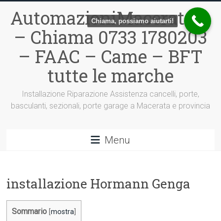
Vai
AutomazioniMacerata.it
al
Chiama, possiamo aiutarti!
contenuto
– Chiama 0733 1780203
– FAAC – Came – BFT
tutte le marche
Installazione Riparazione Assistenza cancelli, porte,
basculanti, sezionali, porte garage a Macerata e provincia
Menu
installazione Hormann Genga
Sommario
[
mostra
]