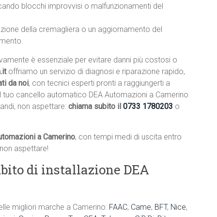
vocando blocchi improvvisi o malfunzionamenti del
lazione della cremagliera o un aggiornamento del
amento.
ivamente è essenziale per evitare danni più costosi o
it
offriamo un servizio di diagnosi e riparazione rapido,
ti da noi
, con tecnici esperti pronti a raggiungerti a
e il tuo cancello automatico DEA Automazioni a Camerino
andi, non aspettare:
chiama subito il
0733 1780203
o
Automazioni a Camerino
, con tempi medi di uscita entro
non aspettare!
bito di installazione DEA
elle migliori marche a Camerino:
FAAC
,
Came
,
BFT
,
Nice
,