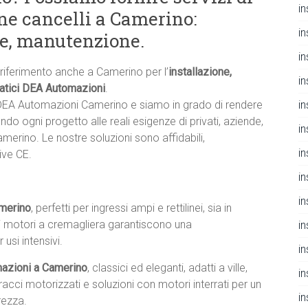
i
ne cancelli a Camerino:
i
ne, manutenzione.
i
i riferimento anche a Camerino per l’
installazione,
i
matici DEA Automazioni
.
in
e DEA Automazioni Camerino e siamo in grado di rendere
ndo ogni progetto alle reali esigenze di privati, aziende,
i
amerino. Le nostre soluzioni sono affidabili,
i
ive CE.
i
i
amerino
, perfetti per ingressi ampi e rettilinei, sia in
stri motori a cremagliera garantiscono una
i
usi intensivi.
i
mazioni a Camerino
, classici ed eleganti, adatti a ville,
i
bracci motorizzati e soluzioni con motori interrati per un
i
rezza.