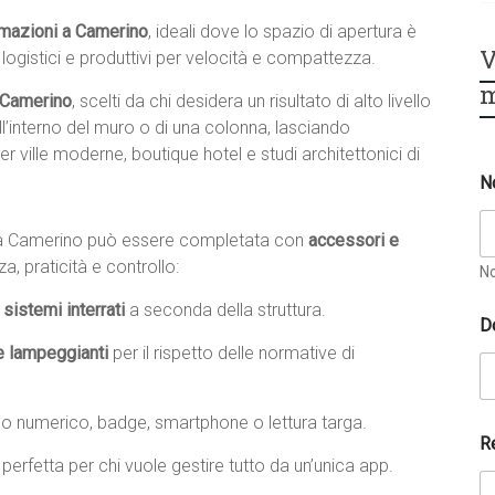
omazioni a Camerino
, ideali dove lo spazio di apertura è
V
i logistici e produttivi per velocità e compattezza.
m
 Camerino
, scelti da chi desidera un risultato di alto livello
ll’interno del muro o di una colonna, lasciando
r ville moderne, boutique hotel e studi architettonici di
N
 a Camerino può essere completata con
accessori e
, praticità e controllo:
N
sistemi interrati
a seconda della struttura.
D
e lampeggianti
per il rispetto delle normative di
no numerico, badge, smartphone o lettura targa.
R
, perfetta per chi vuole gestire tutto da un’unica app.