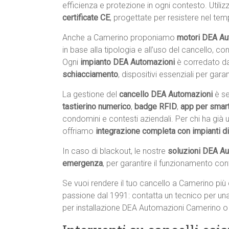
efficienza e protezione in ogni contesto. Util
certificate CE
, progettate per resistere nel temp
Anche a Camerino proponiamo
motori DEA Aut
in base alla tipologia e all’uso del cancello, c
Ogni
impianto DEA Automazioni
è corredato d
schiacciamento
, dispositivi essenziali per gar
La gestione del
cancello DEA Automazioni
è se
tastierino numerico
,
badge RFID
,
app per smar
condomini e contesti aziendali. Per chi ha già
offriamo
integrazione completa con impianti d
In caso di blackout, le nostre
soluzioni DEA A
emergenza
, per garantire il funzionamento con
Se vuoi rendere il tuo cancello a Camerino più c
passione dal 1991: contatta un tecnico per un
per installazione DEA Automazioni Camerino 