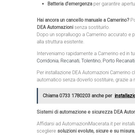
Batteria d’emergenza
per garantire apertu
Hai ancora un cancello manuale a Camerino?
P
DEA Automazioni
senza sostituirlo.
Dopo un sopralluogo a Camerino accurato e pr
alla struttura esistente.
Interveniamo rapidamente a Camerino ed in tut
Corridonia
,
Recanati
,
Tolentino
,
Porto Recanati
Per installazione DEA Automazioni Camerino 
automatico senza doverlo sostituire, grazie a m
Chiama 0733 1780203 anche per
installazi
Sistemi di automazione e sicurezza DEA Autom
Affidarsi ad AutomazioniMacerata.it per insta
scegliere
soluzioni evolute, sicure e su misura