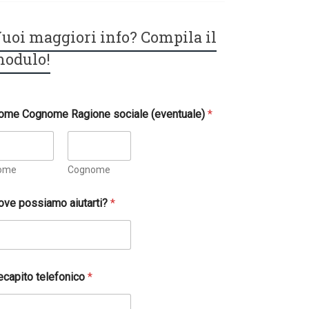
uoi maggiori info? Compila il
odulo!
ome Cognome Ragione sociale (eventuale)
*
ome
Cognome
ove possiamo aiutarti?
*
ecapito telefonico
*