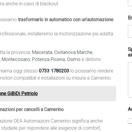
ra anche in caso di blackout.
p
E
o
ossiamo
trasformarlo in automatico con un’automazione
s
s
ofessionale, installeremo la motorizzazione più adatta
i
a
m
S
ta la provincia:
Macerata
,
Civitanova Marche
,
o
ai
t
,
Montecosaro
,
Potenza Picena
,
Osimo
e dintorni.
u
a
chiama oggi stesso
0733 1780203
lo possiamo rendere
N
otori compatibili e installazioni su misura a Camerino.
o
m
e
one GiBiDi Petriolo
A
azioni per cancelli a Camerino
llazione DEA Automazioni Camerino significa anche
, studiate per rispondere alle esigenze di comfort,