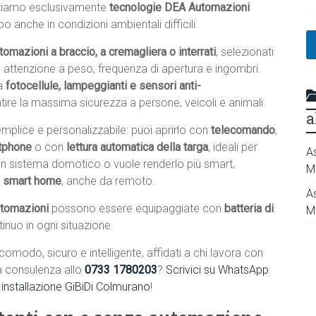
izziamo esclusivamente
tecnologie DEA Automazioni
o anche in condizioni ambientali difficili.
omazioni a braccio, a cremagliera o interrati
, selezionati
on attenzione a peso, frequenza di apertura e ingombri.
a
fotocellule, lampeggianti e sensori anti-
antire la massima sicurezza a persone, veicoli e animali.
a
mplice e personalizzabile: puoi aprirlo con
telecomando
,
tphone
o con
lettura automatica della targa
, ideali per
A
 un sistema domotico o vuole renderlo più smart,
M
i smart home
, anche da remoto.
A
utomazioni
possono essere equipaggiate con
batteria di
M
tinuo in ogni situazione.
omodo, sicuro e intelligente, affidati a chi lavora con
a consulenza allo
0733 1780203
?
Scrivici su WhatsApp
o
installazione GiBiDi Colmurano
!