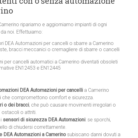
stenti con o senza automazione
ino
 Camerino ripariamo e aggiorniamo impianti di ogni
da noi. Effettuiamo:
ori DEA Automazioni per cancelli o sbarre a Camerino
te, bracci meccanici o cremagliere di sbarre o cancelli
ni per cancelli automatici a Camerino diventati obsoleti
ormative EN12453 e EN12445
tomazioni DEA Automazioni per cancelli
a Camerino
ti che compromettono comfort e sicurezza.
i o dei bracci
, che può causare movimenti irregolari o
ostacoli o attriti.
 i
sensori di sicurezza DEA Automazioni
: se sporchi,
ello di chiudersi correttamente.
he DEA Automazioni a Camerino
subiscano danni dovuti a