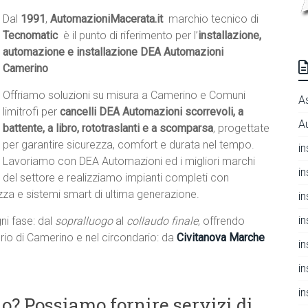
Dal
1991
,
AutomazioniMacerata.it
 marchio tecnico di
Tecnomatic
 è il punto di riferimento per l’
installazione,
automazione e installazione DEA Automazioni
Camerino
Offriamo soluzioni su misura a Camerino e Comuni
A
limitrofi per
cancelli DEA Automazioni scorrevoli, a
A
battente, a libro, rototraslanti e a scomparsa
, progettate
per garantire sicurezza, comfort e durata nel tempo.
i
Lavoriamo con DEA Automazioni ed i migliori marchi
i
del settore e realizziamo impianti completi con
ezza e sistemi smart di ultima generazione.
i
i
ni fase: dal
sopralluogo
al
collaudo finale
, offrendo
itorio di Camerino e nel circondario: da
Civitanova Marche
i
i
i
o? Possiamo fornire servizi di