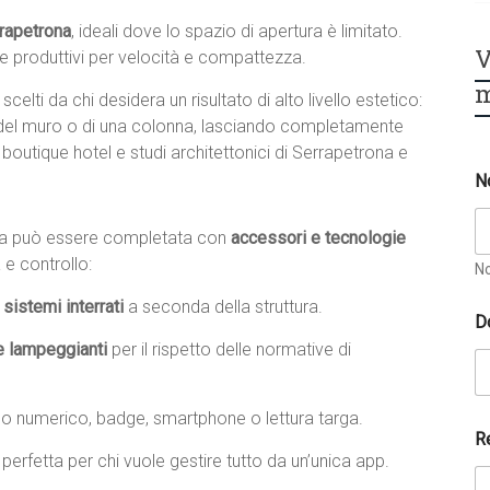
rrapetrona
, ideali dove lo spazio di apertura è limitato.
V
i e produttivi per velocità e compattezza.
m
, scelti da chi desidera un risultato di alto livello estetico:
no del muro o di una colonna, lasciando completamente
, boutique hotel e studi architettonici di Serrapetrona e
N
ona può essere completata con
accessori e tecnologie
 e controllo:
N
sistemi interrati
a seconda della struttura.
D
e lampeggianti
per il rispetto delle normative di
no numerico, badge, smartphone o lettura targa.
R
, perfetta per chi vuole gestire tutto da un’unica app.