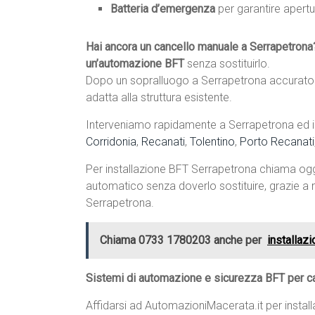
Batteria d’emergenza
per garantire apertu
Hai ancora un cancello manuale a Serrapetrona
un’automazione BFT
senza sostituirlo.
Dopo un sopralluogo a Serrapetrona accurato e
adatta alla struttura esistente.
Interveniamo rapidamente a Serrapetrona ed in 
Corridonia
,
Recanati
,
Tolentino
,
Porto Recanati
Per installazione BFT Serrapetrona chiama og
automatico senza doverlo sostituire, grazie a m
Serrapetrona.
Chiama 0733 1780203 anche per
installaz
Sistemi di automazione e sicurezza BFT per ca
Affidarsi ad AutomazioniMacerata.it per instal