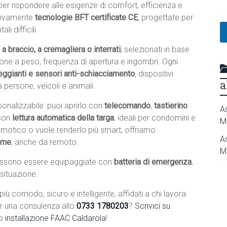
 per rispondere alle esigenze di comfort, efficienza e
usivamente
tecnologie BFT certificate CE
, progettate per
i difficili.
a braccio, a cremagliera o interrati
, selezionati in base
zione a peso, frequenza di apertura e ingombri. Ogni
eggianti e sensori anti-schiacciamento
, dispositivi
a
 persone, veicoli e animali.
onalizzabile: puoi aprirlo con
telecomando
,
tastierino
A
con
lettura automatica della targa
, ideali per condomini e
M
domotico o vuole renderlo più smart, offriamo
A
home
, anche da remoto.
M
ssono essere equipaggiate con
batteria di emergenza
,
 situazione.
iù comodo, sicuro e intelligente, affidati a chi lavora
r una consulenza allo
0733 1780203
?
Scrivici su
 o
installazione FAAC Caldarola
!