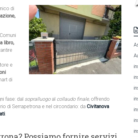
nico di
lazione,
e Comuni
a libro,
A
antire
A
tore e
i
oni
i
mart di
i
i
ni fase: dal
sopralluogo
al
collaudo finale
, offrendo
itorio di Serrapetrona e nel circondario: da
Civitanova
i
ati
.
i
i
trona? Possiamo fornire servizi