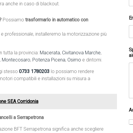
ra anche in caso di blackout.
*
E
*
?
Possiamo
trasformarlo in automatico con
l
a
 professionale, installeremo la motorizzazione più
S
tutta la provincia:
Macerata
,
Civitanova Marche
,
ai
,
Montecosaro
,
Potenza Picena
,
Osimo
e dintorni.
gi stesso
0733 1780203
lo possiamo rendere
otori compatibili e installazioni su misura a
ione SEA Corridonia
A
ncelli a Serrapetrona
lazione BFT Serrapetrona significa anche scegliere