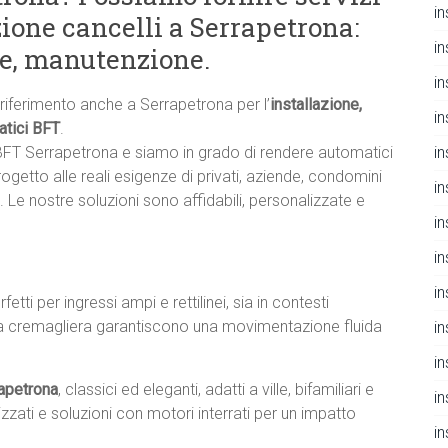
i
ione cancelli a Serrapetrona:
i
ne, manutenzione.
i
i riferimento anche a Serrapetrona per l’
installazione,
i
atici BFT
.
in
 BFT Serrapetrona e siamo in grado di rendere automatici
rogetto alle reali esigenze di privati, aziende, condomini
i
. Le nostre soluzioni sono affidabili, personalizzate e
i
i
i
erfetti per ingressi ampi e rettilinei, sia in contesti
ori a cremagliera garantiscono una movimentazione fluida
i
i
rapetrona
, classici ed eleganti, adatti a ville, bifamiliari e
i
zzati e soluzioni con motori interrati per un impatto
i