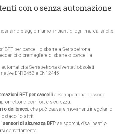
stenti con o senza automazione
a ripariamo e aggiorniamo impianti di ogni marca, anche
ori BFT per cancelli o sbarre a Serrapetrona
eccanici o cremagliere di sbarre o cancelli a
li automatici a Serrapetrona diventati obsoleti
ormative EN12453 e EN12445
tomazioni BFT per cancelli
a Serrapetrona possono
mpromettono comfort e sicurezza.
i o dei bracci
, che può causare movimenti irregolari o
ostacoli o attriti.
 i
sensori di sicurezza BFT
: se sporchi, disallineati o
rsi correttamente.