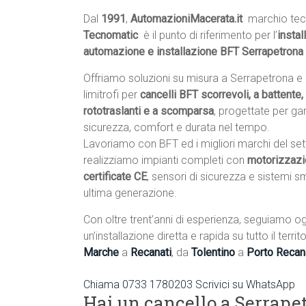
Dal
1991
,
AutomazioniMacerata.it
 marchio tec
Tecnomatic
 è il punto di riferimento per l’
instal
automazione e installazione BFT Serrapetrona
Offriamo soluzioni su misura a Serrapetrona 
limitrofi per
cancelli BFT scorrevoli, a battente, 
rototraslanti e a scomparsa
, progettate per gar
sicurezza, comfort e durata nel tempo.
Lavoriamo con BFT ed i migliori marchi del set
realizziamo impianti completi con
motorizzazi
certificate CE
, sensori di sicurezza e sistemi s
ultima generazione.
Con oltre trent’anni di esperienza, seguiamo og
un’installazione diretta e rapida su tutto il terr
Marche
a
Recanati
, da
Tolentino
a
Porto Recan
Chiama 0733 1780203
Scrivici su WhatsApp
Hai un cancello a Serrape