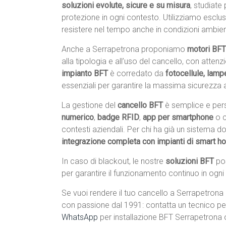
soluzioni evolute, sicure e su misura
, studiate
protezione in ogni contesto. Utilizziamo escl
resistere nel tempo anche in condizioni ambiental
Anche a Serrapetrona proponiamo
motori BFT 
alla tipologia e all’uso del cancello, con atten
impianto BFT
è corredato da
fotocellule, lamp
essenziali per garantire la massima sicurezza a
La gestione del
cancello BFT
è semplice e pers
numerico
,
badge RFID
,
app per smartphone
o 
contesti aziendali. Per chi ha già un sistema 
integrazione completa con impianti di smart 
In caso di blackout, le nostre
soluzioni BFT
po
per garantire il funzionamento continuo in ogni
Se vuoi rendere il tuo cancello a Serrapetrona p
con passione dal 1991: contatta un tecnico pe
WhatsApp
per installazione BFT Serrapetrona