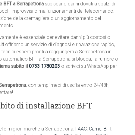
e BFT a Serrapetrona
subiscano danni dovuti a sbalzi di
blocchi improvvisi o malfunzionamenti del telecomando.
lazione della cremagliera o un aggiornamento del
amento.
ivamente è essenziale per evitare danni più costosi o
it
offriamo un servizio di diagnosi e riparazione rapido,
 tecnici esperti pronti a raggiungerti a Serrapetrona in
ello automatico BFT a Serrapetrona si blocca, fa rumore o
iama subito il
0733 1780203
o scrivici su WhatsApp per
 Serrapetrona
, con tempi medi di uscita entro 24/48h,
ttare!
bito di installazione BFT
elle migliori marche a Serrapetrona:
FAAC
,
Came
,
BFT
,