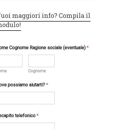
uoi maggiori info? Compila il
odulo!
ome Cognome Ragione sociale (eventuale)
*
ome
Cognome
ove possiamo aiutarti?
*
ecapito telefonico
*