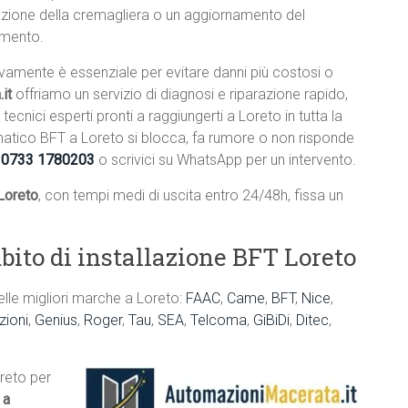
lazione della cremagliera o un aggiornamento del
amento.
ivamente è essenziale per evitare danni più costosi o
it
offriamo un servizio di diagnosi e riparazione rapido,
 tecnici esperti pronti a raggiungerti a Loreto in tutta la
matico BFT a Loreto si blocca, fa rumore o non risponde
l
0733 1780203
o scrivici su WhatsApp per un intervento.
Loreto
, con tempi medi di uscita entro 24/48h, fissa un
bito di installazione BFT Loreto
elle migliori marche a Loreto:
FAAC
,
Came
,
BFT
,
Nice
,
ioni
,
Genius
,
Roger
,
Tau
,
SEA
,
Telcoma
,
GiBiDi
,
Ditec
,
oreto per
 a