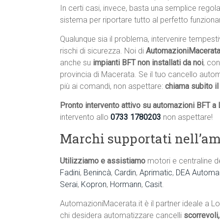
In certi casi, invece, basta una semplice rego
sistema per riportare tutto al perfetto funzion
Qualunque sia il problema, intervenire tempest
rischi di sicurezza. Noi di
AutomazioniMacerata.
anche su
impianti BFT non installati da noi
, con
provincia di Macerata. Se il tuo cancello auto
più ai comandi, non aspettare:
chiama subito i
Pronto intervento attivo su automazioni BFT a 
intervento allo
0733 1780203
non aspettare!
Marchi supportati nell’am
Utilizziamo e assistiamo
motori e centraline d
Fadini
,
Benincà
,
Cardin
,
Aprimatic
,
DEA Automaz
Serai
,
Kopron
,
Hormann
,
Casit
.
AutomazioniMacerata.it è il partner ideale a L
chi desidera automatizzare cancelli
scorrevoli,