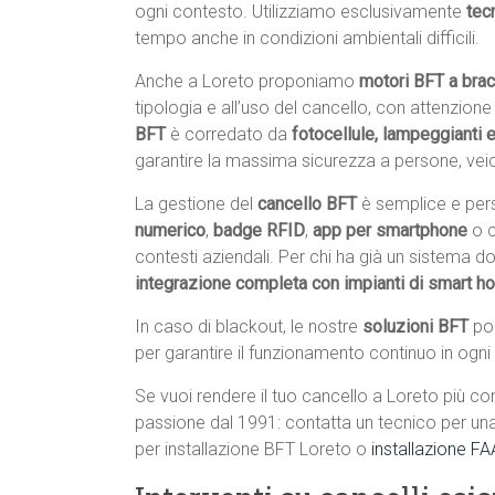
ogni contesto. Utilizziamo esclusivamente
tec
tempo anche in condizioni ambientali difficili.
Anche a Loreto proponiamo
motori BFT a bracc
tipologia e all’uso del cancello, con attenzion
BFT
è corredato da
fotocellule, lampeggianti 
garantire la massima sicurezza a persone, veico
La gestione del
cancello BFT
è semplice e pers
numerico
,
badge RFID
,
app per smartphone
o 
contesti aziendali. Per chi ha già un sistema 
integrazione completa con impianti di smart 
In caso di blackout, le nostre
soluzioni BFT
po
per garantire il funzionamento continuo in ogni
Se vuoi rendere il tuo cancello a Loreto più com
passione dal 1991: contatta un tecnico per un
per installazione BFT Loreto o
installazione F