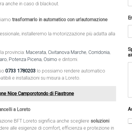
ra anche in caso di blackout.
i
f
i
E
siamo
trasformarlo in automatico con un’automazione
c
a
N
ssionale, installeremo la motorizzazione più adatta alla
o
m
e
S
la provincia:
Macerata
,
Civitanova Marche
,
Corridonia
,
E
ai
aro
,
Potenza Picena
,
Osimo
e dintorni.
m
a
sso
0733 1780203
lo possiamo rendere automatico
i
l
ibili e installazioni su misura a Loreto.
ione Nice Camporotondo di Fiastrone
A
ncelli a Loreto
lazione BFT Loreto significa anche scegliere
soluzioni
ndere alle esigenze di comfort, efficienza e protezione in