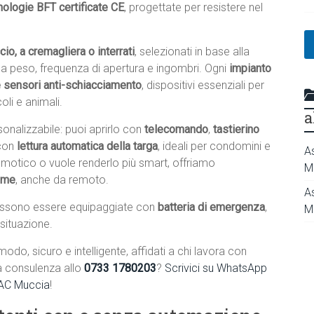
nologie BFT certificate CE
, progettate per resistere nel
io, a cremagliera o interrati
, selezionati in base alla
e a peso, frequenza di apertura e ingombri. Ogni
impianto
e sensori anti-schiacciamento
, dispositivi essenziali per
li e animali.
a
onalizzabile: puoi aprirlo con
telecomando
,
tastierino
con
lettura automatica della targa
, ideali per condomini e
A
domotico o vuole renderlo più smart, offriamo
M
home
, anche da remoto.
A
ssono essere equipaggiate con
batteria di emergenza
,
M
 situazione.
odo, sicuro e intelligente, affidati a chi lavora con
a consulenza allo
0733 1780203
?
Scrivici su WhatsApp
AAC Muccia
!