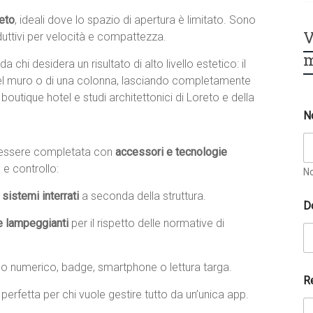
reto
, ideali dove lo spazio di apertura è limitato. Sono
V
oduttivi per velocità e compattezza.
m
i da chi desidera un risultato di alto livello estetico: il
 del muro o di una colonna, lasciando completamente
 boutique hotel e studi architettonici di Loreto e della
N
ò essere completata con
accessori e tecnologie
 e controllo:
N
sistemi interrati
a seconda della struttura.
D
e lampeggianti
per il rispetto delle normative di
no numerico, badge, smartphone o lettura targa.
S
R
p
, perfetta per chi vuole gestire tutto da un’unica app.
e
c