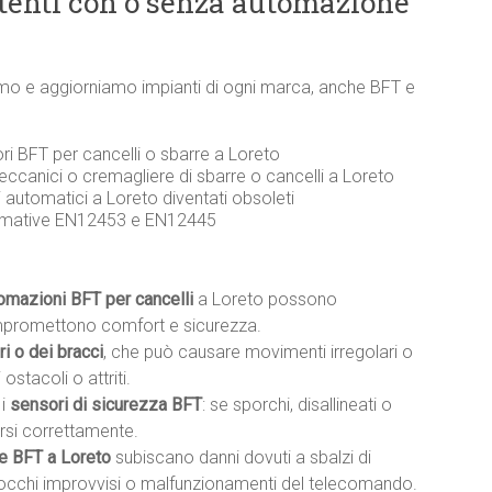
stenti con o senza automazione
riamo e aggiorniamo impianti di ogni marca, anche BFT e
ri BFT per cancelli o sbarre a Loreto
eccanici o cremagliere di sbarre o cancelli a Loreto
i automatici a Loreto diventati obsoleti
ormative EN12453 e EN12445
tomazioni BFT per cancelli
a Loreto possono
mpromettono comfort e sicurezza.
i o dei bracci
, che può causare movimenti irregolari o
ostacoli o attriti.
 i
sensori di sicurezza BFT
: se sporchi, disallineati o
rsi correttamente.
e BFT a Loreto
subiscano danni dovuti a sbalzi di
blocchi improvvisi o malfunzionamenti del telecomando.