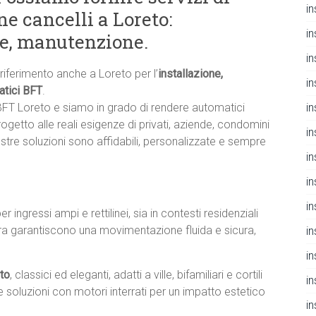
i
e cancelli a Loreto:
i
ne, manutenzione.
i
 riferimento anche a Loreto per l’
installazione,
i
atici BFT
.
in
 BFT Loreto e siamo in grado di rendere automatici
rogetto alle reali esigenze di privati, aziende, condomini
i
nostre soluzioni sono affidabili, personalizzate e sempre
i
i
i
per ingressi ampi e rettilinei, sia in contesti residenziali
iera garantiscono una movimentazione fluida e sicura,
i
i
to
, classici ed eleganti, adatti a ville, bifamiliari e cortili
i
 soluzioni con motori interrati per un impatto estetico
i