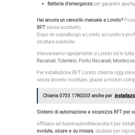
Batteria d’emergenza
per garantire apertu
Hai ancora un cancello manuale a Loreto?
Pos
BFT
senza sostituirlo.
Dopo un sopralluogo a Loreto accurato e profe
struttura esistente.
Interveniamo rapidamente a Loreto ed in tutta 
Recanati
,
Tolentino
,
Porto Recanati
,
Montecos
Per installazione BFT Loreto chiama oggi ste
senza doverlo sostituire, grazie a motori compat
Chiama 0733 1780203 anche per
installaz
Sistemi di automazione e sicurezza BFT per ca
Affidarsi ad AutomazioniMacerata.it per instal
evolute, sicure e su misura
, studiate per rispo