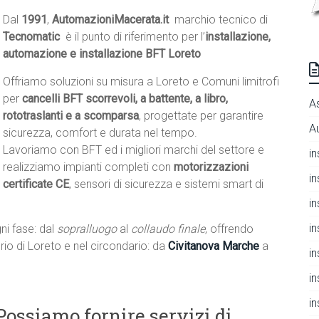
Dal
1991
,
AutomazioniMacerata.it
 marchio tecnico di
Tecnomatic
 è il punto di riferimento per l’
installazione,
automazione e installazione BFT Loreto
Offriamo soluzioni su misura a Loreto e Comuni limitrofi
per
cancelli BFT scorrevoli, a battente, a libro,
A
rototraslanti e a scomparsa
, progettate per garantire
A
sicurezza, comfort e durata nel tempo.
Lavoriamo con BFT ed i migliori marchi del settore e
i
realizziamo impianti completi con
motorizzazioni
i
certificate CE
, sensori di sicurezza e sistemi smart di
i
i
ni fase: dal
sopralluogo
al
collaudo finale
, offrendo
torio di Loreto e nel circondario: da
Civitanova Marche
a
i
i
i
Possiamo fornire servizi di