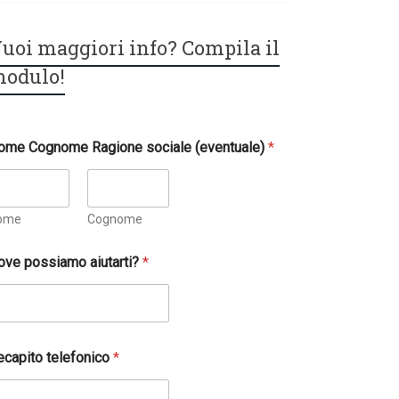
uoi maggiori info? Compila il
odulo!
ome Cognome Ragione sociale (eventuale)
*
ome
Cognome
ove possiamo aiutarti?
*
ecapito telefonico
*