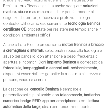
Affidarsi ad AutomazioniMacerata.it per installazione
Beninca Loro Piceno significa anche scegliere
soluzioni
evolute, sicure e su misura
, studiate per rispondere alle
esigenze di comfort, efficienza e protezione in ogni
contesto. Utilizziamo esclusivamente
tecnologie Beninca
certificate CE
, progettate per resistere nel tempo anche in
condizioni ambientali difficili.
Anche a Loro Piceno proponiamo
motori Beninca a braccio,
a cremagliera o interrati
, selezionati in base alla tipologia e
all’uso del cancello, con attenzione a peso, frequenza di
apertura e ingombri. Ogni
impianto Beninca
è corredato da
fotocellule, lampeggianti e sensori anti-schiacciamento
,
dispositivi essenziali per garantire la massima sicurezza a
persone, veicoli e animali.
La gestione del
cancello Beninca
è semplice e
personalizzabile: puoi aprirlo con
telecomando
,
tastierino
numerico
,
badge RFID
,
app per smartphone
o con
lettura
automatica della targa
, ideali per condomini e contesti