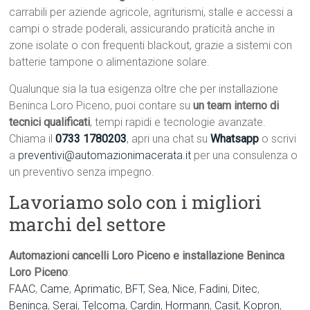
carrabili per aziende agricole, agriturismi, stalle e accessi a
campi o strade poderali, assicurando praticità anche in
zone isolate o con frequenti blackout, grazie a sistemi con
batterie tampone o alimentazione solare.
Qualunque sia la tua esigenza oltre che per installazione
Beninca Loro Piceno, puoi contare su
un team interno di
tecnici qualificati
, tempi rapidi e tecnologie avanzate.
Chiama il
0733 1780203
, apri una chat su
Whatsapp
o scrivi
a
preventivi@automazionimacerata.it
per una consulenza o
un preventivo senza impegno.
Lavoriamo solo con i migliori
marchi del settore
Automazioni cancelli Loro Piceno e installazione Beninca
Loro Piceno
:
FAAC
,
Came
,
Aprimatic
,
BFT
,
Sea
,
Nice
,
Fadini
,
Ditec
,
Beninca
,
Serai
,
Telcoma
,
Cardin
,
Hormann
,
Casit
,
Kopron
,