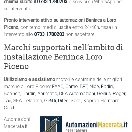
chiama subito il
0733 1780203
o scrivici su WhatsApp per
un intervento.
Pronto intervento attivo su automazioni Beninca a Loro
Piceno
, con tempi medi di uscita entro 24/48h, fissa un
intervento allo
0733 1780203
non aspettare!
Marchi supportati nell’ambito di
installazione Beninca Loro
Piceno
Utilizziamo e assistiamo
motori e centraline delle migliori
marche a Loro Piceno:
FAAC
,
Came
,
BFT
,
Nice
,
Fadini
,
Benincà
,
Cardin
,
Aprimatic
,
DEA Automazioni
,
Genius
,
Roger
,
Tau
,
SEA
,
Telcoma
,
GiBiDi
,
Ditec
,
Serai
,
Kopron
,
Hormann
,
Casit
.
Automazioni
Macerata.it