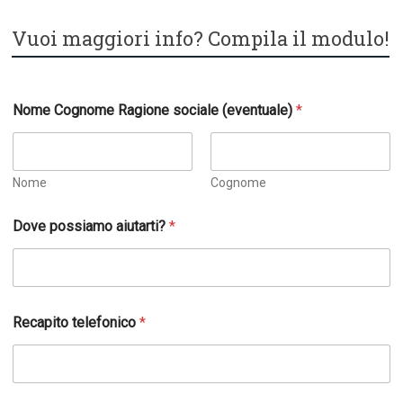
Vuoi maggiori info? Compila il modulo!
N
Nome Cognome Ragione sociale (eventuale)
*
o
m
e
r
i
Nome
Cognome
c
h
Dove possiamo aiutarti?
*
i
e
s
t
a
G
Recapito telefonico
*
D
P
R