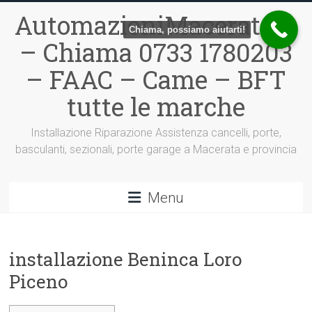
Vai
AutomazioniMacerata.it
al
Chiama, possiamo aiutarti!
contenuto
– Chiama 0733 1780203
– FAAC – Came – BFT
tutte le marche
Installazione Riparazione Assistenza cancelli, porte,
basculanti, sezionali, porte garage a Macerata e provincia
Menu
installazione Beninca Loro
Piceno