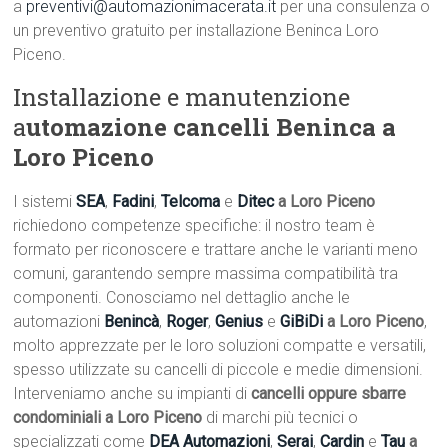
a
preventivi@automazionimacerata.it
per una consulenza o
un preventivo gratuito per installazione Beninca Loro
Piceno.
Installazione e manutenzione
a
utomazione cancelli Beninca a
Loro Piceno
I sistemi
SEA
,
Fadini
,
Telcoma
e
Ditec
a Loro Piceno
richiedono competenze specifiche: il nostro team è
formato per riconoscere e trattare anche le varianti meno
comuni, garantendo sempre massima compatibilità tra
componenti. Conosciamo nel dettaglio anche le
automazioni
Benincà
,
Roger
,
Genius
e
GiBiDi
a Loro Piceno
,
molto apprezzate per le loro soluzioni compatte e versatili,
spesso utilizzate su cancelli di piccole e medie dimensioni.
Interveniamo anche su impianti di
cancelli oppure sbarre
condominiali a Loro Piceno
di marchi più tecnici o
specializzati come
DEA Automazioni
,
Serai
,
Cardin
e
Tau
a