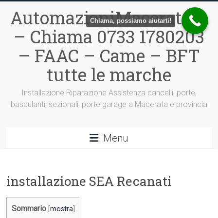
Vai
AutomazioniMacerata.it
al
Chiama, possiamo aiutarti!
contenuto
– Chiama 0733 1780203
– FAAC – Came – BFT
tutte le marche
Installazione Riparazione Assistenza cancelli, porte,
basculanti, sezionali, porte garage a Macerata e provincia
Menu
installazione SEA Recanati
Sommario
[
mostra
]