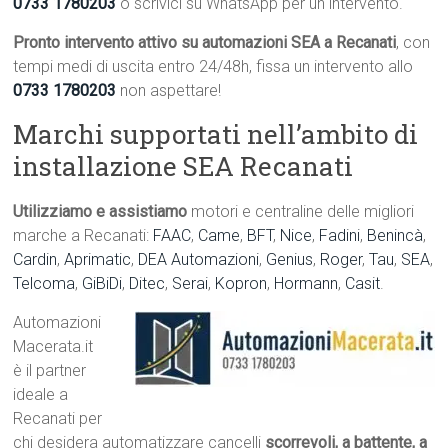
0733 1780203
o scrivici su WhatsApp per un intervento.
Pronto intervento attivo su automazioni SEA a Recanati
, con
tempi medi di uscita entro 24/48h, fissa un intervento allo
0733 1780203
non aspettare!
Marchi supportati nell’ambito di
installazione SEA Recanati
Utilizziamo e assistiamo
motori e centraline delle migliori
marche a Recanati:
FAAC
,
Came
,
BFT
,
Nice
,
Fadini
,
Benincà
,
Cardin
,
Aprimatic
,
DEA Automazioni
,
Genius
,
Roger
,
Tau
,
SEA
,
Telcoma
,
GiBiDi
,
Ditec
,
Serai
,
Kopron
,
Hormann
,
Casit
.
Automazioni
Macerata.it
è il partner
ideale a
Recanati per
chi desidera automatizzare cancelli
scorrevoli, a battente, a