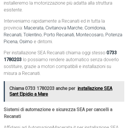
installeremo la motorizzazione più adatta alla struttura
esistente.
Interveniamo rapidamente a Recanati ed in tutta la
provincia:
Macerata
,
Civitanova Marche
,
Corridonia
,
Recanati
,
Tolentino
,
Porto Recanati
,
Montecosaro
,
Potenza
Picena
,
Osimo
e dintorni.
Per installazione SEA Recanati chiama oggi stesso
0733
1780203
lo possiamo rendere automatico senza doverlo
sostituire, grazie a motori compatibili e installazioni su
misura a Recanati.
Chiama 0733 1780203 anche per
installazione SEA
Sant Elpidio a Mare
Sistemi di automazione e sicurezza SEA per cancelli a
Recanati
Affidarsi ad AutomazioniMacerata.it per installazione SEA