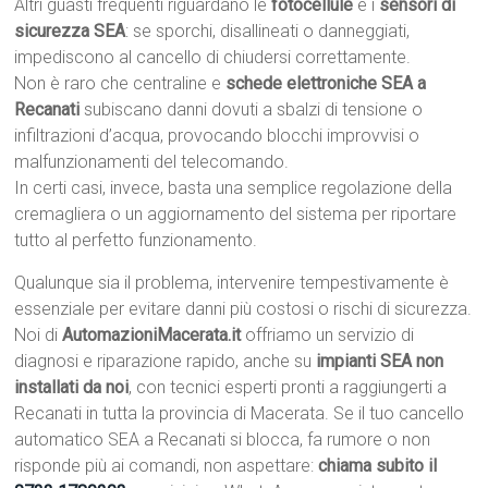
Altri guasti frequenti riguardano le
fotocellule
e i
sensori di
sicurezza SEA
: se sporchi, disallineati o danneggiati,
impediscono al cancello di chiudersi correttamente.
Non è raro che centraline e
schede elettroniche SEA a
Recanati
subiscano danni dovuti a sbalzi di tensione o
infiltrazioni d’acqua, provocando blocchi improvvisi o
malfunzionamenti del telecomando.
In certi casi, invece, basta una semplice regolazione della
cremagliera o un aggiornamento del sistema per riportare
tutto al perfetto funzionamento.
Qualunque sia il problema, intervenire tempestivamente è
essenziale per evitare danni più costosi o rischi di sicurezza.
Noi di
AutomazioniMacerata.it
offriamo un servizio di
diagnosi e riparazione rapido, anche su
impianti SEA non
installati da noi
, con tecnici esperti pronti a raggiungerti a
Recanati in tutta la provincia di Macerata. Se il tuo cancello
automatico SEA a Recanati si blocca, fa rumore o non
risponde più ai comandi, non aspettare:
chiama subito il