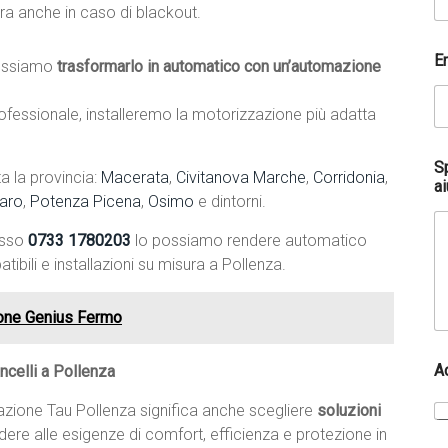
ra anche in caso di blackout.
A
E
c
ssiamo
trasformarlo in automatico con un’automazione
c
e
fessionale, installeremo la motorizzazione più adatta
t
t
a
S
a la provincia:
Macerata
,
Civitanova Marche
,
Corridonia
,
z
ai
i
aro
,
Potenza Picena
,
Osimo
e dintorni.
o
n
esso
0733 1780203
lo possiamo rendere automatico
e
ibili e installazioni su misura a Pollenza.
c
o
m
ione Genius Fermo
e
*
A
ncelli a Pollenza
lazione Tau Pollenza significa anche scegliere
soluzioni
ndere alle esigenze di comfort, efficienza e protezione in