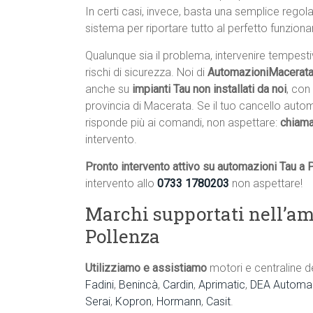
In certi casi, invece, basta una semplice rego
sistema per riportare tutto al perfetto funzion
Qualunque sia il problema, intervenire tempest
rischi di sicurezza. Noi di
AutomazioniMacerata.
anche su
impianti Tau non installati da noi
, con
provincia di Macerata. Se il tuo cancello auto
risponde più ai comandi, non aspettare:
chiama
intervento.
Pronto intervento attivo su automazioni Tau a 
intervento allo
0733 1780203
non aspettare!
Marchi supportati nell’am
Pollenza
Utilizziamo e assistiamo
motori e centraline d
Fadini
,
Benincà
,
Cardin
,
Aprimatic
,
DEA Automaz
Serai
,
Kopron
,
Hormann
,
Casit
.