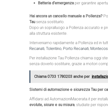
Batteria d’emergenza
per garantire apertu
Hai ancora un cancello manuale a Pollenza?
Po
Tau
senza sostituirlo.
Dopo un sopralluogo a Pollenza accurato e pro
alla struttura esistente.
Interveniamo rapidamente a Pollenza ed in tutt
Recanati
,
Tolentino
,
Porto Recanati
,
Montecos
Per installazione Tau Pollenza chiama oggi st
senza doverlo sostituire, grazie a motori compat
Chiama 0733 1780203 anche per
installaz
Sistemi di automazione e sicurezza Tau per ca
Affidarsi ad AutomazioniMacerata.it per instal
evolute, sicure e su misura
, studiate per rispo