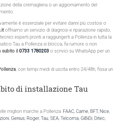
lazione della cremagliera o un aggiornamento del
amento.
ivamente è essenziale per evitare danni più costosi o
it
offriamo un servizio di diagnosi e riparazione rapido,
 tecnici esperti pronti a raggiungerti a Pollenza in tutta la
matico Tau a Pollenza si blocca, fa rumore o non
 subito il
0733 1780203
o scrivici su WhatsApp per un
Pollenza
, con tempi medi di uscita entro 24/48h, fissa un
bito di installazione Tau
elle migliori marche a Pollenza:
FAAC
,
Came
,
BFT
,
Nice
,
ioni
,
Genius
,
Roger
,
Tau
,
SEA
,
Telcoma
,
GiBiDi
,
Ditec
,