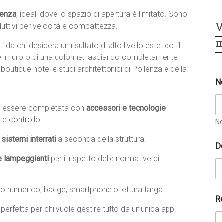
lenza
, ideali dove lo spazio di apertura è limitato. Sono
V
oduttivi per velocità e compattezza.
m
lti da chi desidera un risultato di alto livello estetico: il
 del muro o di una colonna, lasciando completamente
 boutique hotel e studi architettonici di Pollenza e della
N
uò essere completata con
accessori e tecnologie
 e controllo:
N
sistemi interrati
a seconda della struttura.
D
e lampeggianti
per il rispetto delle normative di
no numerico, badge, smartphone o lettura targa.
R
, perfetta per chi vuole gestire tutto da un’unica app.