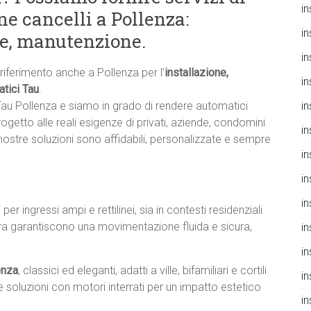
i
e cancelli a Pollenza:
i
ne, manutenzione.
i
 riferimento anche a Pollenza per l’
installazione,
i
atici Tau
.
in
 Tau Pollenza e siamo in grado di rendere automatici
rogetto alle reali esigenze di privati, aziende, condomini
i
e nostre soluzioni sono affidabili, personalizzate e sempre
i
i
i
i per ingressi ampi e rettilinei, sia in contesti residenziali
iera garantiscono una movimentazione fluida e sicura,
i
i
enza
, classici ed eleganti, adatti a ville, bifamiliari e cortili
i
 soluzioni con motori interrati per un impatto estetico
i