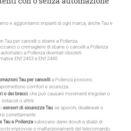
stenti con o senza automazione
ariamo e aggiorniamo impianti di ogni marca, anche Tau e
ri Tau per cancelli o sbarre a Pollenza
eccanici o cremagliere di sbarre o cancelli a Pollenza
i automatici a Pollenza diventati obsoleti
ormative EN12453 e EN12445
tomazioni Tau per cancelli
a Pollenza possono
mpromettono comfort e sicurezza.
i o dei bracci
, che può causare movimenti irregolari o
ostacoli o attriti.
 i
sensori di sicurezza Tau
: se sporchi, disallineati o
rsi correttamente.
e Tau a Pollenza
subiscano danni dovuti a sbalzi di
blocchi improvvisi o malfunzionamenti del telecomando.