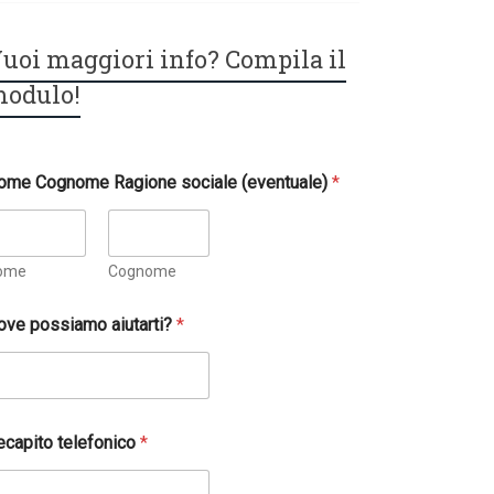
uoi maggiori info? Compila il
odulo!
ome Cognome Ragione sociale (eventuale)
*
ome
Cognome
ove possiamo aiutarti?
*
ecapito telefonico
*