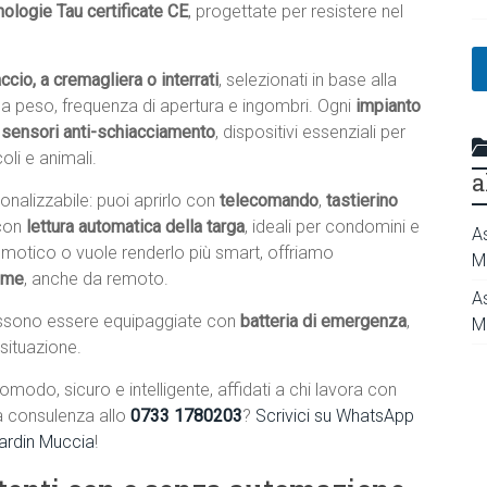
nologie Tau certificate CE
, progettate per resistere nel
ccio, a cremagliera o interrati
, selezionati in base alla
e a peso, frequenza di apertura e ingombri. Ogni
impianto
e sensori anti-schiacciamento
, dispositivi essenziali per
li e animali.
a
nalizzabile: puoi aprirlo con
telecomando
,
tastierino
con
lettura automatica della targa
, ideali per condomini e
A
domotico o vuole renderlo più smart, offriamo
M
home
, anche da remoto.
A
sono essere equipaggiate con
batteria di emergenza
,
M
 situazione.
omodo, sicuro e intelligente, affidati a chi lavora con
a consulenza allo
0733 1780203
?
Scrivici su WhatsApp
Cardin Muccia
!