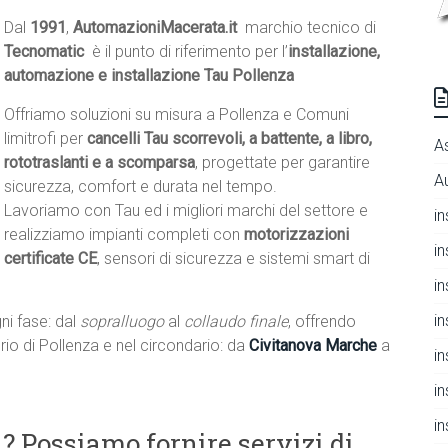
Dal
1991
,
AutomazioniMacerata.it
 marchio tecnico di
Tecnomatic
 è il punto di riferimento per l’
installazione,
automazione e installazione Tau Pollenza
Offriamo soluzioni su misura a Pollenza e Comuni
limitrofi per
cancelli Tau scorrevoli, a battente, a libro,
A
rototraslanti e a scomparsa
, progettate per garantire
A
sicurezza, comfort e durata nel tempo.
Lavoriamo con Tau ed i migliori marchi del settore e
i
realizziamo impianti completi con
motorizzazioni
i
certificate CE
, sensori di sicurezza e sistemi smart di
i
i
ni fase: dal
sopralluogo
al
collaudo finale
, offrendo
torio di Pollenza e nel circondario: da
Civitanova Marche
a
i
i
i
? Possiamo fornire servizi di