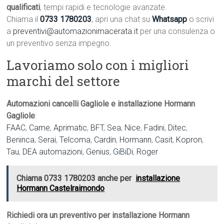
qualificati
, tempi rapidi e tecnologie avanzate.
Chiama il
0733 1780203
, apri una chat su
Whatsapp
o scrivi
a
preventivi@automazionimacerata.it
per una consulenza o
un preventivo senza impegno.
Lavoriamo solo con i migliori
marchi del settore
Automazioni cancelli Gagliole e installazione Hormann
Gagliole
:
FAAC
,
Came
,
Aprimatic
,
BFT
,
Sea
,
Nice
,
Fadini
,
Ditec
,
Beninca
,
Serai
,
Telcoma
,
Cardin
,
Hormann
,
Casit
,
Kopron
,
Tau
,
DEA automazioni
,
Genius
,
GiBiDi
,
Roger
Chiama 0733 1780203 anche per
installazione
Hormann Castelraimondo
Richiedi ora un preventivo per installazione Hormann