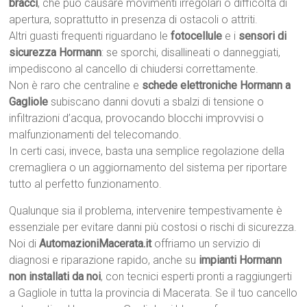
bracci
, che può causare movimenti irregolari o difficoltà di
apertura, soprattutto in presenza di ostacoli o attriti.
Altri guasti frequenti riguardano le
fotocellule
e i
sensori di
sicurezza Hormann
: se sporchi, disallineati o danneggiati,
impediscono al cancello di chiudersi correttamente.
Non è raro che centraline e
schede elettroniche Hormann a
Gagliole
subiscano danni dovuti a sbalzi di tensione o
infiltrazioni d’acqua, provocando blocchi improvvisi o
malfunzionamenti del telecomando.
In certi casi, invece, basta una semplice regolazione della
cremagliera o un aggiornamento del sistema per riportare
tutto al perfetto funzionamento.
Qualunque sia il problema, intervenire tempestivamente è
essenziale per evitare danni più costosi o rischi di sicurezza.
Noi di
AutomazioniMacerata.it
offriamo un servizio di
diagnosi e riparazione rapido, anche su
impianti Hormann
non installati da noi
, con tecnici esperti pronti a raggiungerti
a Gagliole in tutta la provincia di Macerata. Se il tuo cancello