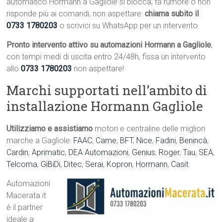
automatico Hormann a Gagliole si blocca, fa rumore o non
risponde più ai comandi, non aspettare:
chiama subito il
0733 1780203
o scrivici su WhatsApp per un intervento.
Pronto intervento attivo su automazioni Hormann a Gagliole
,
con tempi medi di uscita entro 24/48h, fissa un intervento
allo
0733 1780203
non aspettare!
Marchi supportati nell’ambito di
installazione Hormann Gagliole
Utilizziamo e assistiamo
motori e centraline delle migliori
marche a Gagliole:
FAAC
,
Came
,
BFT
,
Nice
,
Fadini
,
Benincà
,
Cardin
,
Aprimatic
,
DEA Automazioni
,
Genius
,
Roger
,
Tau
,
SEA
,
Telcoma
,
GiBiDi
,
Ditec
,
Serai
,
Kopron
,
Hormann
,
Casit
.
Automazioni
Macerata.it
è il partner
ideale a