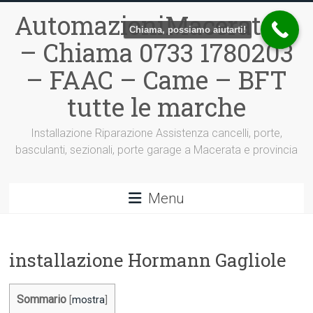
Vai
AutomazioniMacerata.it
al
Chiama, possiamo aiutarti!
contenuto
– Chiama 0733 1780203
– FAAC – Came – BFT
tutte le marche
Installazione Riparazione Assistenza cancelli, porte,
basculanti, sezionali, porte garage a Macerata e provincia
Menu
installazione Hormann Gagliole
Sommario
[
mostra
]