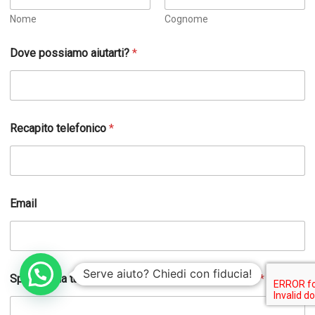
Nome
Cognome
Dove possiamo aiutarti?
*
N
Recapito telefonico
*
o
m
e
a
i
u
Email
t
a
r
t
i
Serve aiuto? Chiedi con fiducia!
s
Specifica la tua richiesta e come possiamo aiutarti
*
o
c