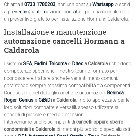
Chiama il
0733 1780203
, apri una chat su
Whatsapp
o scrivi
a
preventivi@automazionimacerata.it
per una consulenza o
un preventivo gratuito per installazione Hormann Caldarola.
Installazione e manutenzione
a
utomazione cancelli Hormann a
Caldarola
I sistemi
SEA
,
Fadini
,
Telcoma
e
Ditec
a Caldarola
richiedono
competenze specifiche: il nostro team è formato per
riconoscere e trattare anche le varianti meno comuni,
garantendo sempre massima compatibilità tra componenti.
Conosciamo nel dettaglio anche le automazioni
Benincà
,
Roger
,
Genius
e
GiBiDi
a Caldarola
, molto apprezzate per le
loro soluzioni compatte e versatili, spesso utilizzate su
cancelli di piccole e medie dimensioni.
Interveniamo anche su impianti di
cancelli oppure sbarre
condominiali a Caldarola
di marchi più tecnici o specializzati