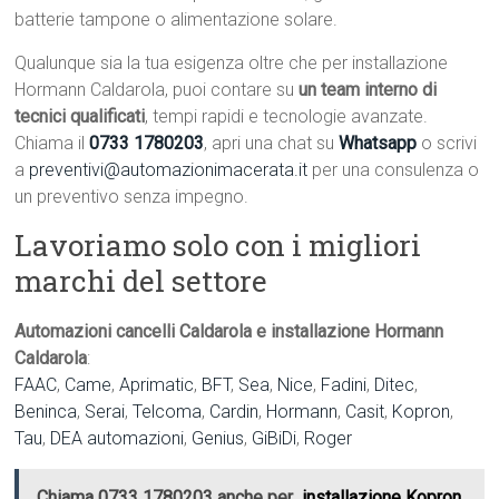
batterie tampone o alimentazione solare.
Qualunque sia la tua esigenza oltre che per installazione
Hormann Caldarola, puoi contare su
un team interno di
tecnici qualificati
, tempi rapidi e tecnologie avanzate.
Chiama il
0733 1780203
, apri una chat su
Whatsapp
o scrivi
a
preventivi@automazionimacerata.it
per una consulenza o
un preventivo senza impegno.
Lavoriamo solo con i migliori
marchi del settore
Automazioni cancelli Caldarola e installazione Hormann
Caldarola
:
FAAC
,
Came
,
Aprimatic
,
BFT
,
Sea
,
Nice
,
Fadini
,
Ditec
,
Beninca
,
Serai
,
Telcoma
,
Cardin
,
Hormann
,
Casit
,
Kopron
,
Tau
,
DEA automazioni
,
Genius
,
GiBiDi
,
Roger
Chiama 0733 1780203 anche per
installazione Kopron