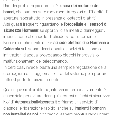
Uno dei problemi più comuni è l’
usura dei motori o dei
bracci
, che può causare movimenti irregolari o difficoltà di
apertura, soprattutto in presenza di ostacoli o attriti.
Altri guasti frequenti riguardano le
fotocellule
e i
sensori di
sicurezza Hormann
: se sporchi, disallineati o danneggiati,
impediscono al cancello di chiudersi correttamente.
Non è raro che centraline e
schede elettroniche Hormann a
Caldarola
subiscano danni dovuti a sbalzi di tensione o
infiltrazioni d’acqua, provocando blocchi improvvisi o
malfunzionamenti del telecomando.
In certi casi, invece, basta una semplice regolazione della
cremagliera o un aggiornamento del sistema per riportare
tutto al perfetto funzionamento.
Qualunque sia il problema, intervenire tempestivamente è
essenziale per evitare danni più costosi o rischi di sicurezza.
Noi di
AutomazioniMacerata.it
offriamo un servizio di
diagnosi e riparazione rapido, anche su
impianti Hormann
non installati da noi
, con tecnici esperti pronti a raggiungerti