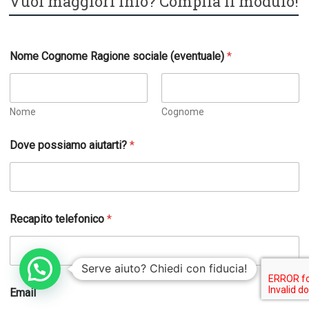
Vuoi maggiori info? Compila il modulo!
Nome Cognome Ragione sociale (eventuale)
*
Nome
Cognome
Dove possiamo aiutarti?
*
a
Recapito telefonico
*
i
u
t
a
Serve aiuto? Chiedi con fiducia!
r
t
Email
i