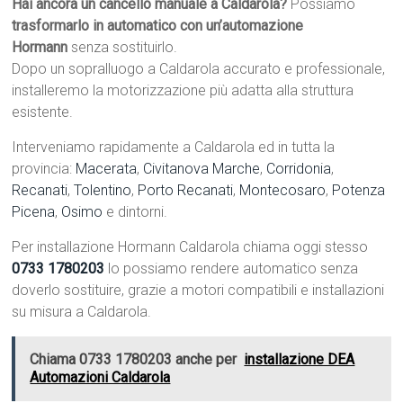
Hai ancora un cancello manuale a Caldarola?
Possiamo
trasformarlo in automatico con un’automazione
Hormann
senza sostituirlo.
Dopo un sopralluogo a Caldarola accurato e professionale,
installeremo la motorizzazione più adatta alla struttura
esistente.
Interveniamo rapidamente a Caldarola ed in tutta la
provincia:
Macerata
,
Civitanova Marche
,
Corridonia
,
Recanati
,
Tolentino
,
Porto Recanati
,
Montecosaro
,
Potenza
Picena
,
Osimo
e dintorni.
Per installazione Hormann Caldarola chiama oggi stesso
0733 1780203
lo possiamo rendere automatico senza
doverlo sostituire, grazie a motori compatibili e installazioni
su misura a Caldarola.
Chiama 0733 1780203 anche per
installazione DEA
Automazioni Caldarola