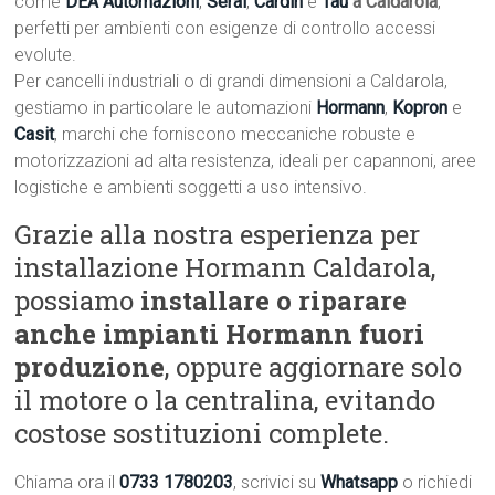
come
DEA Automazioni
,
Serai
,
Cardin
e
Tau
a Caldarola
,
perfetti per ambienti con esigenze di controllo accessi
evolute.
Per cancelli industriali o di grandi dimensioni a Caldarola,
gestiamo in particolare le automazioni
Hormann
,
Kopron
e
Casit
, marchi che forniscono meccaniche robuste e
motorizzazioni ad alta resistenza, ideali per capannoni, aree
logistiche e ambienti soggetti a uso intensivo.
Grazie alla nostra esperienza per
installazione Hormann Caldarola,
possiamo
installare o riparare
anche impianti Hormann fuori
produzione
, oppure aggiornare solo
il motore o la centralina, evitando
costose sostituzioni complete.
Chiama ora il
0733 1780203
, scrivici su
Whatsapp
o richiedi