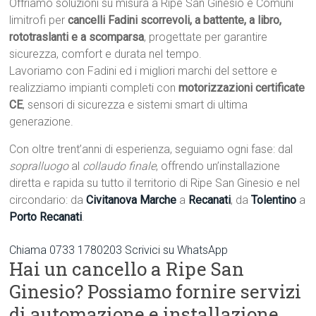
Offriamo soluzioni su misura a Ripe San Ginesio e Comuni
limitrofi per
cancelli Fadini scorrevoli, a battente, a libro,
rototraslanti e a scomparsa
, progettate per garantire
sicurezza, comfort e durata nel tempo.
Lavoriamo con Fadini ed i migliori marchi del settore e
realizziamo impianti completi con
motorizzazioni certificate
CE
, sensori di sicurezza e sistemi smart di ultima
generazione.
Con oltre trent’anni di esperienza, seguiamo ogni fase: dal
sopralluogo
al
collaudo finale
, offrendo un’installazione
diretta e rapida su tutto il territorio di Ripe San Ginesio e nel
circondario: da
Civitanova Marche
a
Recanati
, da
Tolentino
a
Porto Recanati
.
Chiama 0733 1780203
Scrivici su WhatsApp
Hai un cancello a Ripe San
Ginesio? Possiamo fornire servizi
di automazione e installazione