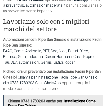
a
preventivi@automazionimacerata.it
per una consulenza o
un preventivo senza impegno.
Lavoriamo solo con i migliori
marchi del settore
Automazioni cancelli Ripe San Ginesio e installazione Fadini
Ripe San Ginesio
:
FAAC
,
Came
,
Aprimatic
,
BFT
,
Sea
,
Nice
,
Fadini
,
Ditec
,
Beninca
,
Serai
,
Telcoma
,
Cardin
,
Hormann
,
Casit
,
Kopron
,
Tau
,
DEA automazioni
,
Genius
,
GiBiDi
,
Roger
Richiedi ora un preventivo per installazione Fadini Ripe San
Ginesio!
Chiama per installazione Fadini Ripe San Ginesio
allo 0733 1780203
Chat WhatsApp
oppure compila il
modulo contatti e ti richiameremo !
Chiama 0733 1780203 anche per
installazione Came
Serra San Quirico