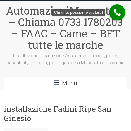
Vai
AutomazioniMacerata.it
al
Chiama, possiamo aiutarti!
contenuto
– Chiama 0733 1780203
– FAAC – Came – BFT
tutte le marche
Installazione Riparazione Assistenza cancelli, porte,
basculanti, sezionali, porte garage a Macerata e provincia
Menu
installazione Fadini Ripe San
Ginesio