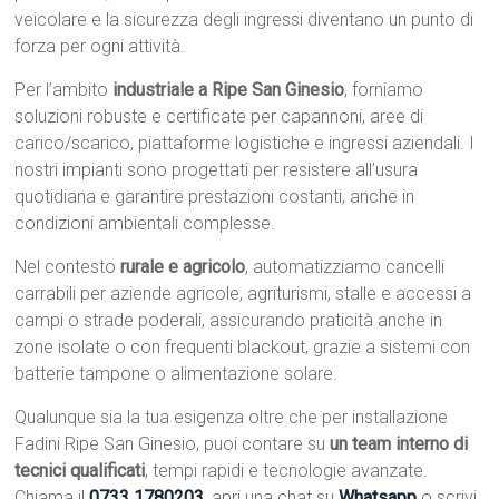
veicolare e la sicurezza degli ingressi diventano un punto di
forza per ogni attività.
Per l’ambito
industriale a Ripe San Ginesio
, forniamo
soluzioni robuste e certificate per capannoni, aree di
carico/scarico, piattaforme logistiche e ingressi aziendali. I
nostri impianti sono progettati per resistere all’usura
quotidiana e garantire prestazioni costanti, anche in
condizioni ambientali complesse.
Nel contesto
rurale e agricolo
, automatizziamo cancelli
carrabili per aziende agricole, agriturismi, stalle e accessi a
campi o strade poderali, assicurando praticità anche in
zone isolate o con frequenti blackout, grazie a sistemi con
batterie tampone o alimentazione solare.
Qualunque sia la tua esigenza oltre che per installazione
Fadini Ripe San Ginesio, puoi contare su
un team interno di
tecnici qualificati
, tempi rapidi e tecnologie avanzate.
Chiama il
0733 1780203
, apri una chat su
Whatsapp
o scrivi