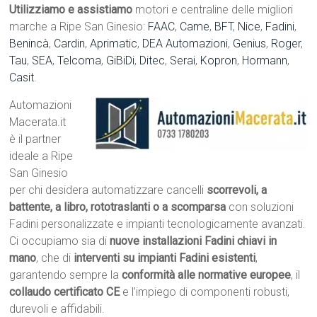
Utilizziamo e assistiamo
motori e centraline delle migliori
marche a Ripe San Ginesio:
FAAC
,
Came
,
BFT
,
Nice
,
Fadini
,
Benincà
,
Cardin
,
Aprimatic
,
DEA Automazioni
,
Genius
,
Roger
,
Tau
,
SEA
,
Telcoma
,
GiBiDi
,
Ditec
,
Serai
,
Kopron
,
Hormann
,
Casit
.
Automazioni
Macerata.it
è il partner
ideale a Ripe
San Ginesio
per chi desidera automatizzare cancelli
scorrevoli, a
battente, a libro, rototraslanti o a scomparsa
con soluzioni
Fadini personalizzate e impianti tecnologicamente avanzati.
Ci occupiamo sia di
nuove installazioni Fadini chiavi in
mano
, che di
interventi su impianti Fadini esistenti
,
garantendo sempre la
conformità alle normative europee
, il
collaudo certificato CE
e l’impiego di componenti robusti,
durevoli e affidabili.