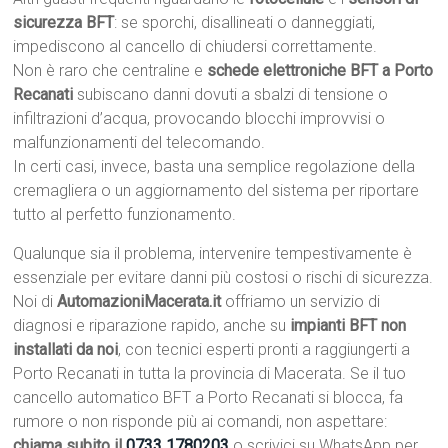
sicurezza BFT
: se sporchi, disallineati o danneggiati,
impediscono al cancello di chiudersi correttamente.
Non è raro che centraline e
schede elettroniche BFT a Porto
Recanati
subiscano danni dovuti a sbalzi di tensione o
infiltrazioni d’acqua, provocando blocchi improvvisi o
malfunzionamenti del telecomando.
In certi casi, invece, basta una semplice regolazione della
cremagliera o un aggiornamento del sistema per riportare
tutto al perfetto funzionamento.
Qualunque sia il problema, intervenire tempestivamente è
essenziale per evitare danni più costosi o rischi di sicurezza.
Noi di
AutomazioniMacerata.it
offriamo un servizio di
diagnosi e riparazione rapido, anche su
impianti BFT non
installati da noi
, con tecnici esperti pronti a raggiungerti a
Porto Recanati in tutta la provincia di Macerata. Se il tuo
cancello automatico BFT a Porto Recanati si blocca, fa
rumore o non risponde più ai comandi, non aspettare:
chiama subito il
0733 1780203
o scrivici su WhatsApp per