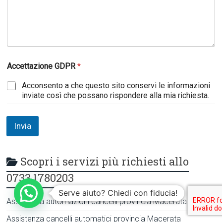
e
c
i
f
i
c
a
Accettazione GDPR
*
Acconsento a che questo sito conservi le informazioni
inviate così che possano rispondere alla mia richiesta.
Invia
Scopri i servizi più richiesti allo
0733 1780203
Serve aiuto? Chiedi con fiducia!
Assistenza automazioni cancelli provincia Macerata
Assistenza cancelli automatici provincia Macerata