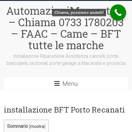
Vai
AutomazioniMacerata.it
al
Chiama, possiamo aiutarti!
contenuto
– Chiama 0733 1780203
– FAAC – Came – BFT
tutte le marche
Installazione Riparazione Assistenza cancelli, porte,
basculanti, sezionali, porte garage a Macerata e provincia
Menu
installazione BFT Porto Recanati
Sommario
[
mostra
]