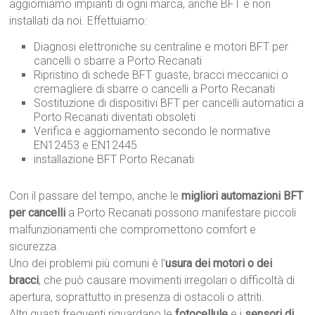
aggiorniamo impianti di ogni marca, anche BFT e non
installati da noi. Effettuiamo:
Diagnosi elettroniche su centraline e motori BFT per
cancelli o sbarre a Porto Recanati
Ripristino di schede BFT guaste, bracci meccanici o
cremagliere di sbarre o cancelli a Porto Recanati
Sostituzione di dispositivi BFT per cancelli automatici a
Porto Recanati diventati obsoleti
Verifica e aggiornamento secondo le normative
EN12453 e EN12445
installazione BFT Porto Recanati
Con il passare del tempo, anche le
migliori automazioni BFT
per cancelli
a Porto Recanati possono manifestare piccoli
malfunzionamenti che compromettono comfort e
sicurezza.
Uno dei problemi più comuni è l’
usura dei motori o dei
bracci
, che può causare movimenti irregolari o difficoltà di
apertura, soprattutto in presenza di ostacoli o attriti.
Altri guasti frequenti riguardano le
fotocellule
e i
sensori di