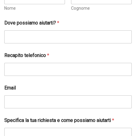
Nome
Cognome
Dove possiamo aiutarti?
*
Recapito telefonico
*
*
Email
C
o
g
n
o
m
Specifica la tua richiesta e come possiamo aiutarti
*
e
S
p