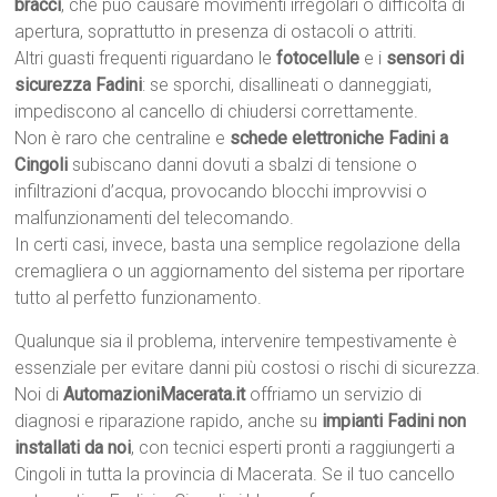
bracci
, che può causare movimenti irregolari o difficoltà di
apertura, soprattutto in presenza di ostacoli o attriti.
Altri guasti frequenti riguardano le
fotocellule
e i
sensori di
sicurezza Fadini
: se sporchi, disallineati o danneggiati,
impediscono al cancello di chiudersi correttamente.
Non è raro che centraline e
schede elettroniche Fadini a
Cingoli
subiscano danni dovuti a sbalzi di tensione o
infiltrazioni d’acqua, provocando blocchi improvvisi o
malfunzionamenti del telecomando.
In certi casi, invece, basta una semplice regolazione della
cremagliera o un aggiornamento del sistema per riportare
tutto al perfetto funzionamento.
Qualunque sia il problema, intervenire tempestivamente è
essenziale per evitare danni più costosi o rischi di sicurezza.
Noi di
AutomazioniMacerata.it
offriamo un servizio di
diagnosi e riparazione rapido, anche su
impianti Fadini non
installati da noi
, con tecnici esperti pronti a raggiungerti a
Cingoli in tutta la provincia di Macerata. Se il tuo cancello