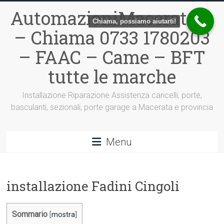
Vai
AutomazioniMacerata.it
al
Chiama, possiamo aiutarti!
contenuto
– Chiama 0733 1780203
– FAAC – Came – BFT
tutte le marche
Installazione Riparazione Assistenza cancelli, porte,
basculanti, sezionali, porte garage a Macerata e provincia
Menu
installazione Fadini Cingoli
Sommario
[
mostra
]