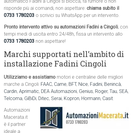
automatico Fadini a Cingoli si blocca, fa rumore o non
risponde più ai comandi, non aspettare:
chiama subito il
0733 1780203
o scrivici su WhatsApp per un intervento.
Pronto intervento attivo su automazioni Fadini a Cingoli
, con
tempi medi di uscita entro 24/48h, fissa un intervento allo
0733 1780203
non aspettare!
Marchi supportati nell’ambito di
installazione Fadini Cingoli
Utilizziamo e assistiamo
motori e centraline delle migliori
marche a Cingoli:
FAAC
,
Came
,
BFT
,
Nice
,
Fadini
,
Benincà
,
Cardin
,
Aprimatic
,
DEA Automazioni
,
Genius
,
Roger
,
Tau
,
SEA
,
Telcoma
,
GiBiDi
,
Ditec
,
Serai
,
Kopron
,
Hormann
,
Casit
.
Automazioni
Macerata.it
è il partner
ideale a