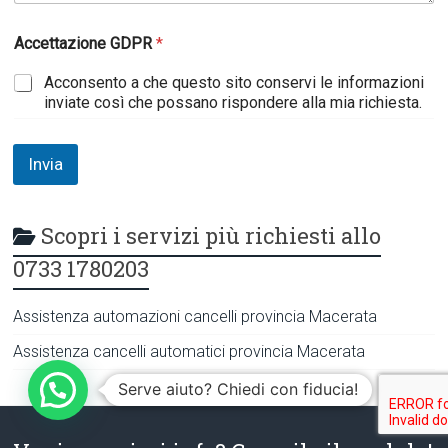
t
Accettazione GDPR
*
u
a
Acconsento a che questo sito conservi le informazioni
p
inviate così che possano rispondere alla mia richiesta.
o
s
s
i
Invia
a
m
o
Scopri i servizi più richiesti allo
*
0733 1780203
Assistenza automazioni cancelli provincia Macerata
Assistenza cancelli automatici provincia Macerata
Serve aiuto? Chiedi con fiducia!