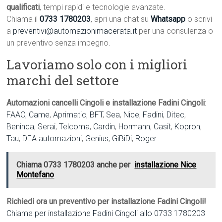
qualificati
, tempi rapidi e tecnologie avanzate.
Chiama il
0733 1780203
, apri una chat su
Whatsapp
o scrivi
a
preventivi@automazionimacerata.it
per una consulenza o
un preventivo senza impegno.
Lavoriamo solo con i migliori
marchi del settore
Automazioni cancelli Cingoli e installazione Fadini Cingoli
:
FAAC
,
Came
,
Aprimatic
,
BFT
,
Sea
,
Nice
,
Fadini
,
Ditec
,
Beninca
,
Serai
,
Telcoma
,
Cardin
,
Hormann
,
Casit
,
Kopron
,
Tau
,
DEA automazioni
,
Genius
,
GiBiDi
,
Roger
Chiama 0733 1780203 anche per
installazione Nice
Montefano
Richiedi ora un preventivo per installazione Fadini Cingoli!
Chiama per installazione Fadini Cingoli allo 0733 1780203