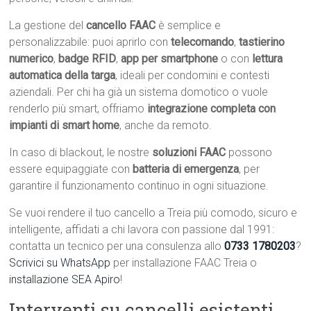
La gestione del
cancello FAAC
è semplice e
personalizzabile: puoi aprirlo con
telecomando
,
tastierino
numerico
,
badge RFID
,
app per smartphone
o con
lettura
automatica della targa
, ideali per condomini e contesti
aziendali. Per chi ha già un sistema domotico o vuole
renderlo più smart, offriamo
integrazione completa con
impianti di smart home
, anche da remoto.
In caso di blackout, le nostre
soluzioni FAAC
possono
essere equipaggiate con
batteria di emergenza
, per
garantire il funzionamento continuo in ogni situazione.
Se vuoi rendere il tuo cancello a Treia più comodo, sicuro e
intelligente, affidati a chi lavora con passione dal 1991:
contatta un tecnico per una consulenza allo
0733 1780203
?
Scrivici su WhatsApp
per installazione FAAC Treia o
installazione SEA Apiro
!
Interventi su cancelli esistenti