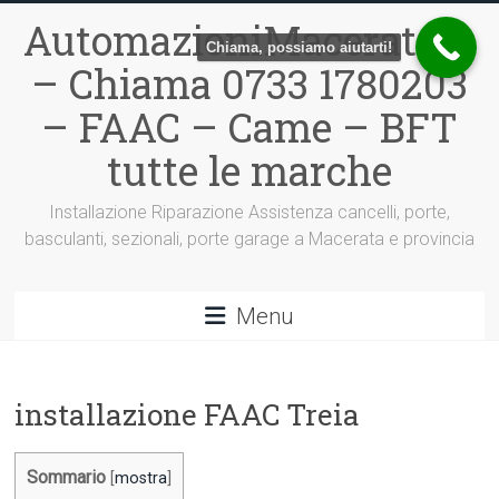
Vai
AutomazioniMacerata.it
al
Chiama, possiamo aiutarti!
contenuto
– Chiama 0733 1780203
– FAAC – Came – BFT
tutte le marche
Installazione Riparazione Assistenza cancelli, porte,
basculanti, sezionali, porte garage a Macerata e provincia
Menu
installazione FAAC Treia
Sommario
[
mostra
]