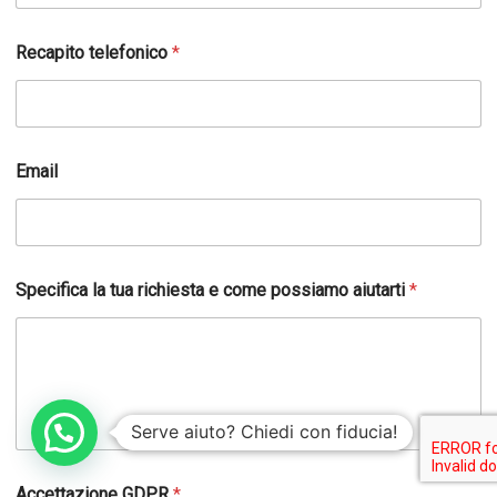
a
r
t
Recapito telefonico
*
i
?
c
o
m
e
Email
l
a
Specifica la tua richiesta e come possiamo aiutarti
*
Serve aiuto? Chiedi con fiducia!
Accettazione GDPR
*