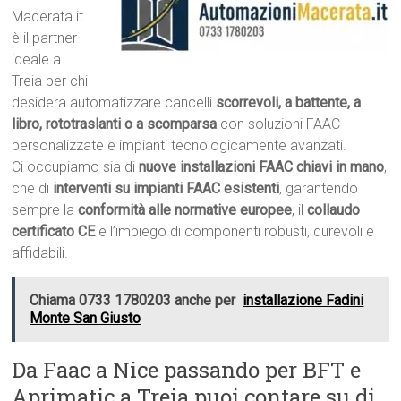
Macerata.it
è il partner
ideale a
Treia per chi
desidera automatizzare cancelli
scorrevoli, a battente, a
libro, rototraslanti o a scomparsa
con soluzioni FAAC
personalizzate e impianti tecnologicamente avanzati.
Ci occupiamo sia di
nuove installazioni FAAC chiavi in mano
,
che di
interventi su impianti FAAC esistenti
, garantendo
sempre la
conformità alle normative europee
, il
collaudo
certificato CE
e l’impiego di componenti robusti, durevoli e
affidabili.
Chiama 0733 1780203 anche per
installazione Fadini
Monte San Giusto
Da Faac a Nice passando per BFT e
Aprimatic a Treia puoi contare su di