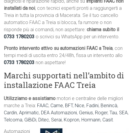
diagnosi e riparazione rapido, anche su
impianti FAAC non
installati da noi
, con tecnici esperti pronti a raggiungerti a
Treia in tutta la provincia di Macerata. Se il tuo cancello
automatico FAAC a Treia si blocca, fa rumore o non
risponde più ai comandi, non aspettare:
chiama subito il
0733 1780203
o scrivici su WhatsApp per un intervento.
Pronto intervento attivo su automazioni FAAC a Treia
, con
tempi medi di uscita entro 24/48h, fissa un intervento allo
0733 1780203
non aspettare!
Marchi supportati nell’ambito di
installazione FAAC Treia
Utilizziamo e assistiamo
motori e centraline delle migliori
marche a Treia:
FAAC
,
Came
,
BFT
,
Nice
,
Fadini
,
Benincà
,
Cardin
,
Aprimatic
,
DEA Automazioni
,
Genius
,
Roger
,
Tau
,
SEA
,
Telcoma
,
GiBiDi
,
Ditec
,
Serai
,
Kopron
,
Hormann
,
Casit
.
Automazioni