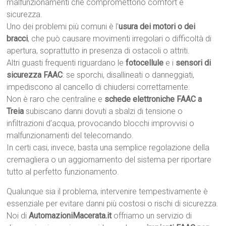
malfunzionamenti che compromettono comfort e
sicurezza.
Uno dei problemi più comuni è l’
usura dei motori o dei
bracci
, che può causare movimenti irregolari o difficoltà di
apertura, soprattutto in presenza di ostacoli o attriti.
Altri guasti frequenti riguardano le
fotocellule
e i
sensori di
sicurezza FAAC
: se sporchi, disallineati o danneggiati,
impediscono al cancello di chiudersi correttamente.
Non è raro che centraline e
schede elettroniche FAAC a
Treia
subiscano danni dovuti a sbalzi di tensione o
infiltrazioni d’acqua, provocando blocchi improvvisi o
malfunzionamenti del telecomando.
In certi casi, invece, basta una semplice regolazione della
cremagliera o un aggiornamento del sistema per riportare
tutto al perfetto funzionamento.
Qualunque sia il problema, intervenire tempestivamente è
essenziale per evitare danni più costosi o rischi di sicurezza.
Noi di
AutomazioniMacerata.it
offriamo un servizio di