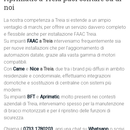
noi
La nostra competenza a Treia si estende a un ampio
ventaglio di marchi, per offrire un servizio davvero completo
e flessibile anche per installazione FAAC Treia.
Su impianti
FAAC
a Treia
interveniamo frequentemente sia
per nuove installazioni che per l’aggiornamento di
automazioni datate, grazie alla vasta gamma di motori
compatibili.
Con
Came
e
Nice
a Treia
, due tra i brand più diffusi in ambito
residenziale e condominiale, effettuiamo integrazioni
domotiche e sostituzioni di centraline con sistemi più
moderni.
Su impianti
BFT
e
Aprimatic
, molto presenti nei contesti
aziendali di Treia, interveniamo spesso per la manutenzione
di bracci motorizzati e per il ripristino delle funzioni di
sicurezza.
Chiama il
0733 1780203
, apri una chat su
Whatsapp
o scrivi