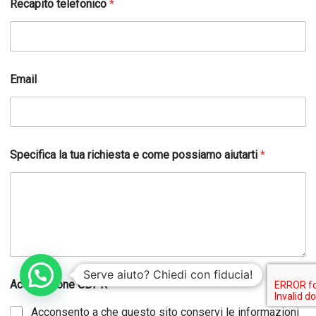
Recapito telefonico
*
i
*
t
e
l
e
Email
f
o
n
i
c
Specifica la tua richiesta e come possiamo aiutarti
*
o
Serve aiuto? Chiedi con fiducia!
Accettazione GDPR
*
Acconsento a che questo sito conservi le informazioni