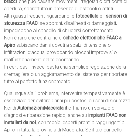
bracci
, che può causare movimenti irregolari o difficoltà di
apertura, soprattutto in presenza di ostacoli o attriti.
Altri guasti frequenti riguardano le
fotocellule
e i
sensori di
sicurezza FAAC
: se sporchi, disallineati o danneggiati,
impediscono al cancello di chiudersi correttamente.
Non è raro che centraline e
schede elettroniche FAAC a
Apiro
subiscano danni dovuti a sbalzi di tensione o
infiltrazioni d’acqua, provocando blocchi improvvisi o
malfunzionamenti del telecomando.
In certi casi, invece, basta una semplice regolazione della
cremagliera o un aggiornamento del sistema per riportare
tutto al perfetto funzionamento.
Qualunque sia il problema, intervenire tempestivamente è
essenziale per evitare danni più costosi o rischi di sicurezza.
Noi di
AutomazioniMacerata.it
offriamo un servizio di
diagnosi e riparazione rapido, anche su
impianti FAAC non
installati da noi
, con tecnici esperti pronti a raggiungerti a
Apiro in tutta la provincia di Macerata. Se il tuo cancello