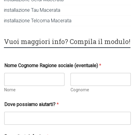
installazione Tau Macerata
installazione Telcoma Macerata
Vuoi maggiori info? Compila il modulo!
Nome Cognome Ragione sociale (eventuale)
*
Nome
Cognome
a
Dove possiamo aiutarti?
*
i
u
t
a
r
t