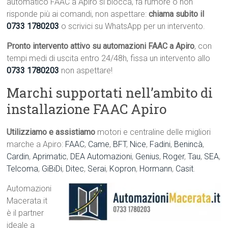
automatico FAAC a Apiro si blocca, fa rumore o non
risponde più ai comandi, non aspettare:
chiama subito il
0733 1780203
o scrivici su WhatsApp per un intervento.
Pronto intervento attivo su automazioni FAAC a Apiro
, con
tempi medi di uscita entro 24/48h, fissa un intervento allo
0733 1780203
non aspettare!
Marchi supportati nell’ambito di
installazione FAAC Apiro
Utilizziamo e assistiamo
motori e centraline delle migliori
marche a Apiro:
FAAC
,
Came
,
BFT
,
Nice
,
Fadini
,
Benincà
,
Cardin
,
Aprimatic
,
DEA Automazioni
,
Genius
,
Roger
,
Tau
,
SEA
,
Telcoma
,
GiBiDi
,
Ditec
,
Serai
,
Kopron
,
Hormann
,
Casit
.
Automazioni
Macerata.it
è il partner
ideale a