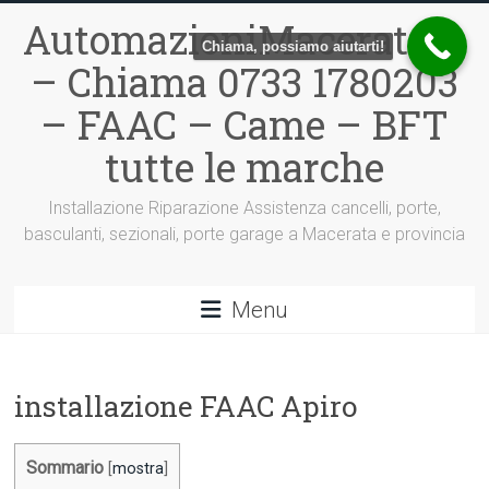
Vai
AutomazioniMacerata.it
al
Chiama, possiamo aiutarti!
contenuto
– Chiama 0733 1780203
– FAAC – Came – BFT
tutte le marche
Installazione Riparazione Assistenza cancelli, porte,
basculanti, sezionali, porte garage a Macerata e provincia
Menu
installazione FAAC Apiro
Sommario
[
mostra
]