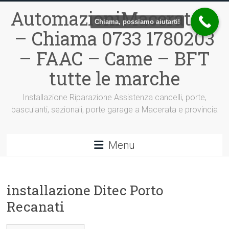
Vai
AutomazioniMacerata.it
al
Chiama, possiamo aiutarti!
contenuto
– Chiama 0733 1780203
– FAAC – Came – BFT
tutte le marche
Installazione Riparazione Assistenza cancelli, porte,
basculanti, sezionali, porte garage a Macerata e provincia
Menu
installazione Ditec Porto
Recanati