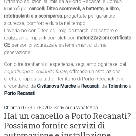
Offriamo soluzioni su misura a Porto Recanati e Comuni
limitrofi per
cancelli Ditec scorrevoli, a battente, a libro,
rototraslanti e a scomparsa
, progettate per garantire
sicurezza, comfort e durata nel tempo.
Lavoriamo con Ditec ed i migliori marchi del settore e
realizziamo impianti completi con
motorizzazioni certificate
CE
, sensori di sicurezza e sistemi smart di ultima
generazione.
Con oltre trent’anni di esperienza, seguiamo ogni fase: dal
sopralluogo
al
collaudo finale
, offrendo un’installazione
diretta e rapida su tutto il territorio di Porto Recanati e nel
circondario: da
Civitanova Marche
a
Recanati
, da
Tolentino
a
Porto Recanati
.
Chiama 0733 1780203
Scrivici su WhatsApp
Hai un cancello a Porto Recanati?
Possiamo fornire servizi di
automazione e installazione