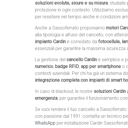
soluzioni evolute, sicure e su misura
, studiate
protezione in ogni contesto. Utilizziamo escl
per resistere nel tempo anche in condizioni ambie
Anche a Sassoferrato proponiamo
motori Card
alla tipologia e all’uso del cancello, con atten
impianto Cardin
è corredato da
fotocellule, l
essenziali per garantire la massima sicurezza a
La gestione del
cancello Cardin
è semplice e pe
numerico
,
badge RFID
,
app per smartphone
o 
contesti aziendali. Per chi ha già un sistema 
integrazione completa con impianti di smart 
In caso di blackout, le nostre
soluzioni Cardin
emergenza
, per garantire il funzionamento con
Se vuoi rendere il tuo cancello a Sassoferrato p
con passione dal 1991: contatta un tecnico pe
WhatsApp
per installazione Cardin Sassoferra