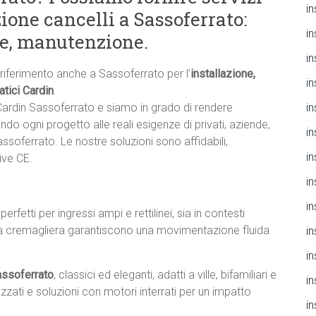
i
ione cancelli a Sassoferrato:
i
ne, manutenzione.
i
i riferimento anche a Sassoferrato per l’
installazione,
i
tici Cardin
.
in
 Cardin Sassoferrato e siamo in grado di rendere
ndo ogni progetto alle reali esigenze di privati, aziende,
i
assoferrato. Le nostre soluzioni sono affidabili,
i
ive CE.
i
i
, perfetti per ingressi ampi e rettilinei, sia in contesti
ori a cremagliera garantiscono una movimentazione fluida
i
i
assoferrato
, classici ed eleganti, adatti a ville, bifamiliari e
i
zzati e soluzioni con motori interrati per un impatto
i