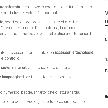
Sassoferrato
, ideali dove lo spazio di apertura è limitato.
V
i e produttivi per velocità e compattezza.
m
to
, scelti da chi desidera un risultato di alto livello
ll’interno del muro o di una colonna, lasciando
r ville moderne, boutique hotel e studi architettonici di
N
rrato può essere completata con
accessori e tecnologie
 e controllo:
N
sistemi interrati
a seconda della struttura.
D
e lampeggianti
per il rispetto delle normative di
no numerico, badge, smartphone o lettura targa.
R
, perfetta per chi vuole gestire tutto da un’unica app.