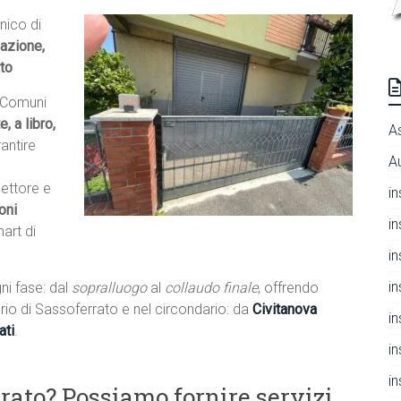
nico di
lazione,
to
e Comuni
, a libro,
A
antire
A
settore e
i
oni
i
mart di
i
i
ni fase: dal
sopralluogo
al
collaudo finale
, offrendo
itorio di Sassoferrato e nel circondario: da
Civitanova
i
ati
.
i
i
rato? Possiamo fornire servizi