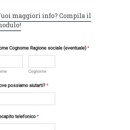
uoi maggiori info? Compila il
odulo!
ome Cognome Ragione sociale (eventuale)
*
ome
Cognome
ove possiamo aiutarti?
*
ecapito telefonico
*