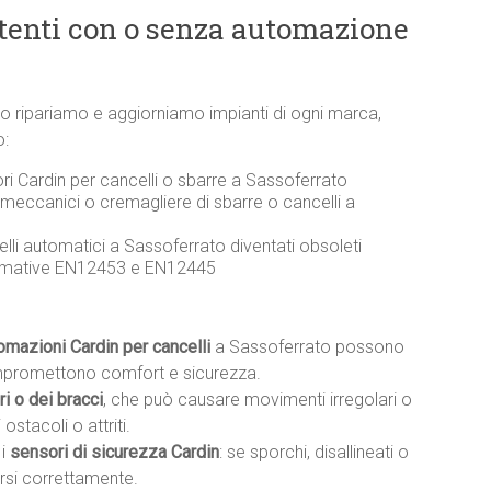
stenti con o senza automazione
ato ripariamo e aggiorniamo impianti di ogni marca,
o:
ri Cardin per cancelli o sbarre a Sassoferrato
 meccanici o cremagliere di sbarre o cancelli a
elli automatici a Sassoferrato diventati obsoleti
ormative EN12453 e EN12445
tomazioni Cardin per cancelli
a Sassoferrato possono
mpromettono comfort e sicurezza.
i o dei bracci
, che può causare movimenti irregolari o
ostacoli o attriti.
 i
sensori di sicurezza Cardin
: se sporchi, disallineati o
rsi correttamente.