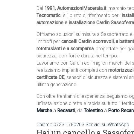
Dal
1991
,
AutomazioniMacerata.it
 marchio tec
Tecnomatic
 è il punto di riferimento per l’
instal
automazione e installazione Cardin Sassoferra
Offriamo soluzioni su misura a Sassoferrato 
limitrofi per
cancelli Cardin scorrevoli, a battente
rototraslanti e a scomparsa
, progettate per gar
sicurezza, comfort e durata nel tempo.
Lavoriamo con Cardin ed i migliori marchi del 
realizziamo impianti completi con
motorizzazi
certificate CE
, sensori di sicurezza e sistemi s
ultima generazione.
Con oltre trent’anni di esperienza, seguiamo og
un’installazione diretta e rapida su tutto il terr
Marche
a
Recanati
, da
Tolentino
a
Porto Recan
Chiama 0733 1780203
Scrivici su WhatsApp
Hai un cancello a Sassofer