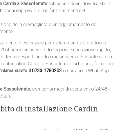
e Cardin a Sassoferrato
subiscano danni dovuti a sbalzi
o blocchi improvvisi o malfunzionamenti del
lazione della cremagliera o un aggiornamento del
amento.
ivamente è essenziale per evitare danni più costosi o
it
offriamo un servizio di diagnosi e riparazione rapido,
con tecnici esperti pronti a raggiungerti a Sassoferrato in
llo automatico Cardin a Sassoferrato si blocca, fa rumore
chiama subito il
0733 1780203
o scrivici su WhatsApp
 a Sassoferrato
, con tempi medi di uscita entro 24/48h,
ttare!
ito di installazione Cardin