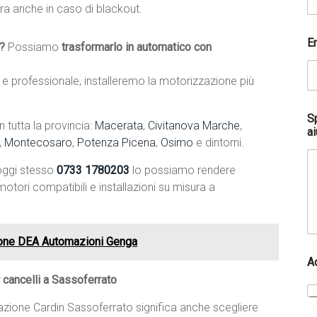
ra anche in caso di blackout.
*
E
(
?
Possiamo
trasformarlo in automatico con
e
v
 professionale, installeremo la motorizzazione più
e
n
t
S
tutta la provincia:
Macerata
,
Civitanova Marche
,
u
ai
a
,
Montecosaro
,
Potenza Picena
,
Osimo
e dintorni.
l
e
 oggi stesso
0733 1780203
lo possiamo rendere
)
otori compatibili e installazioni su misura a
*
ione DEA Automazioni Genga
A
 cancelli a Sassoferrato
lazione Cardin Sassoferrato significa anche scegliere