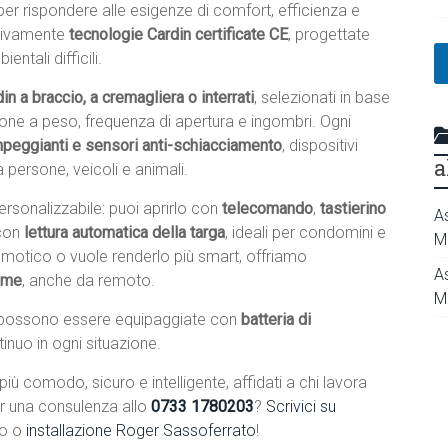
 per rispondere alle esigenze di comfort, efficienza e
usivamente
tecnologie Cardin certificate CE
, progettate
ntali difficili.
in a braccio, a cremagliera o interrati
, selezionati in base
zione a peso, frequenza di apertura e ingombri. Ogni
ampeggianti e sensori anti-schiacciamento
, dispositivi
a
 persone, veicoli e animali.
rsonalizzabile: puoi aprirlo con
telecomando
,
tastierino
A
con
lettura automatica della targa
, ideali per condomini e
M
domotico o vuole renderlo più smart, offriamo
A
home
, anche da remoto.
M
possono essere equipaggiate con
batteria di
tinuo in ogni situazione.
iù comodo, sicuro e intelligente, affidati a chi lavora
r una consulenza allo
0733 1780203
?
Scrivici su
to o
installazione Roger Sassoferrato
!