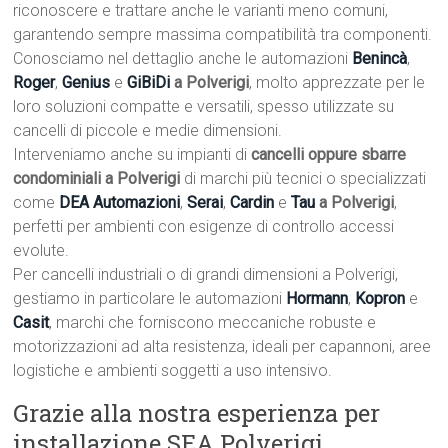
riconoscere e trattare anche le varianti meno comuni,
garantendo sempre massima compatibilità tra componenti.
Conosciamo nel dettaglio anche le automazioni
Benincà
,
Roger
,
Genius
e
GiBiDi
a Polverigi
, molto apprezzate per le
loro soluzioni compatte e versatili, spesso utilizzate su
cancelli di piccole e medie dimensioni.
Interveniamo anche su impianti di
cancelli oppure sbarre
condominiali a Polverigi
di marchi più tecnici o specializzati
come
DEA Automazioni
,
Serai
,
Cardin
e
Tau
a Polverigi
,
perfetti per ambienti con esigenze di controllo accessi
evolute.
Per cancelli industriali o di grandi dimensioni a Polverigi,
gestiamo in particolare le automazioni
Hormann
,
Kopron
e
Casit
, marchi che forniscono meccaniche robuste e
motorizzazioni ad alta resistenza, ideali per capannoni, aree
logistiche e ambienti soggetti a uso intensivo.
Grazie alla nostra esperienza per
installazione SEA Polverigi,