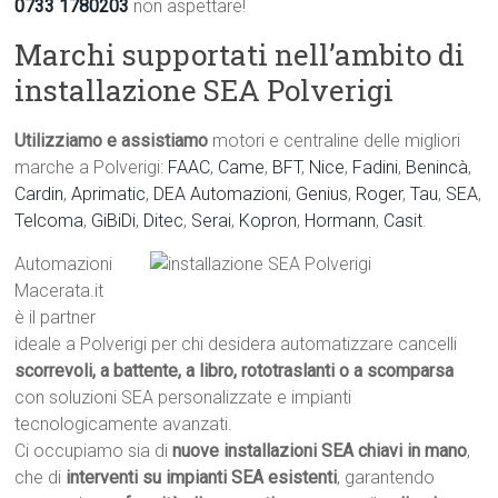
0733 1780203
non aspettare!
Marchi supportati nell’ambito di
installazione SEA Polverigi
Utilizziamo e assistiamo
motori e centraline delle migliori
marche a Polverigi:
FAAC
,
Came
,
BFT
,
Nice
,
Fadini
,
Benincà
,
Cardin
,
Aprimatic
,
DEA Automazioni
,
Genius
,
Roger
,
Tau
,
SEA
,
Telcoma
,
GiBiDi
,
Ditec
,
Serai
,
Kopron
,
Hormann
,
Casit
.
Automazioni
Macerata.it
è il partner
ideale a Polverigi per chi desidera automatizzare cancelli
scorrevoli, a battente, a libro, rototraslanti o a scomparsa
con soluzioni SEA personalizzate e impianti
tecnologicamente avanzati.
Ci occupiamo sia di
nuove installazioni SEA chiavi in mano
,
che di
interventi su impianti SEA esistenti
, garantendo