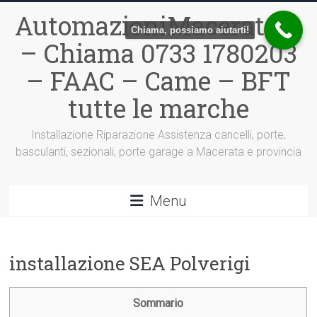
Vai
AutomazioniMacerata.it
al
Chiama, possiamo aiutarti!
contenuto
– Chiama 0733 1780203
– FAAC – Came – BFT
tutte le marche
Installazione Riparazione Assistenza cancelli, porte,
basculanti, sezionali, porte garage a Macerata e provincia
Menu
installazione SEA Polverigi
Sommario