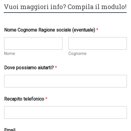
Vuoi maggiori info? Compila il modulo!
Nome Cognome Ragione sociale (eventuale)
*
Nome
Cognome
l
Dove possiamo aiutarti?
*
a
s
o
c
i
a
Recapito telefonico
*
l
e
*
Email