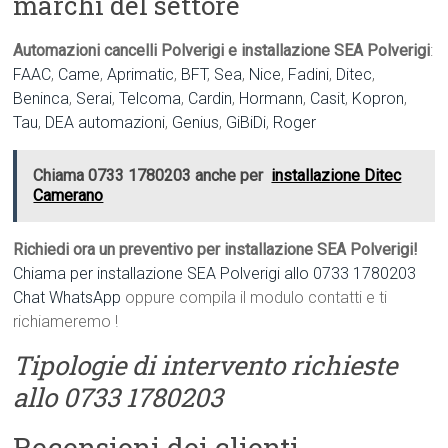
marchi del settore
Automazioni cancelli Polverigi e installazione SEA Polverigi
:
FAAC
,
Came
,
Aprimatic
,
BFT
,
Sea
,
Nice
,
Fadini
,
Ditec
,
Beninca
,
Serai
,
Telcoma
,
Cardin
,
Hormann
,
Casit
,
Kopron
,
Tau
,
DEA automazioni
,
Genius
,
GiBiDi
,
Roger
Chiama 0733 1780203 anche per
installazione Ditec
Camerano
Richiedi ora un preventivo per installazione SEA Polverigi!
Chiama per installazione SEA Polverigi allo 0733 1780203
Chat WhatsApp
oppure compila il modulo contatti e ti
richiameremo !
Tipologie di intervento richieste
allo 0733 1780203
Recensioni dei clienti