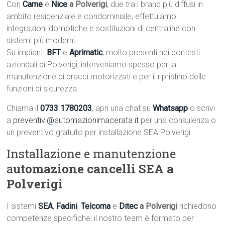
Con
Came
e
Nice
a Polverigi
, due tra i brand più diffusi in
ambito residenziale e condominiale, effettuiamo
integrazioni domotiche e sostituzioni di centraline con
sistemi più moderni.
Su impianti
BFT
e
Aprimatic
, molto presenti nei contesti
aziendali di Polverigi, interveniamo spesso per la
manutenzione di bracci motorizzati e per il ripristino delle
funzioni di sicurezza.
Chiama il
0733 1780203
, apri una chat su
Whatsapp
o scrivi
a
preventivi@automazionimacerata.it
per una consulenza o
un preventivo gratuito per installazione SEA Polverigi.
Installazione e manutenzione
a
utomazione cancelli SEA a
Polverigi
I sistemi
SEA
,
Fadini
,
Telcoma
e
Ditec
a Polverigi
richiedono
competenze specifiche: il nostro team è formato per