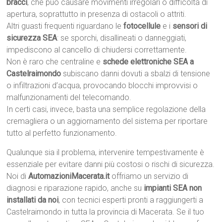
bracci
, che può causare movimenti irregolari o difficoltà di
apertura, soprattutto in presenza di ostacoli o attriti.
Altri guasti frequenti riguardano le
fotocellule
e i
sensori di
sicurezza SEA
: se sporchi, disallineati o danneggiati,
impediscono al cancello di chiudersi correttamente.
Non è raro che centraline e
schede elettroniche SEA a
Castelraimondo
subiscano danni dovuti a sbalzi di tensione
o infiltrazioni d’acqua, provocando blocchi improvvisi o
malfunzionamenti del telecomando.
In certi casi, invece, basta una semplice regolazione della
cremagliera o un aggiornamento del sistema per riportare
tutto al perfetto funzionamento.
Qualunque sia il problema, intervenire tempestivamente è
essenziale per evitare danni più costosi o rischi di sicurezza.
Noi di
AutomazioniMacerata.it
offriamo un servizio di
diagnosi e riparazione rapido, anche su
impianti SEA non
installati da noi
, con tecnici esperti pronti a raggiungerti a
Castelraimondo in tutta la provincia di Macerata. Se il tuo