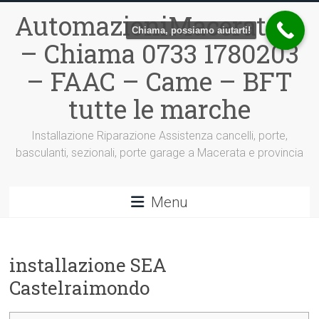
Vai
AutomazioniMacerata.it
al
Chiama, possiamo aiutarti!
contenuto
– Chiama 0733 1780203
– FAAC – Came – BFT
tutte le marche
Installazione Riparazione Assistenza cancelli, porte,
basculanti, sezionali, porte garage a Macerata e provincia
Menu
installazione SEA
Castelraimondo