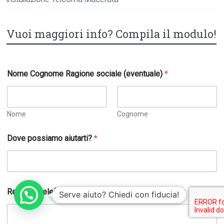
Vuoi maggiori info? Compila il modulo!
Nome Cognome Ragione sociale (eventuale)
*
Nome
Cognome
Dove possiamo aiutarti?
*
S
Recapito telefonico
*
p
Serve aiuto? Chiedi con fiducia!
e
c
i