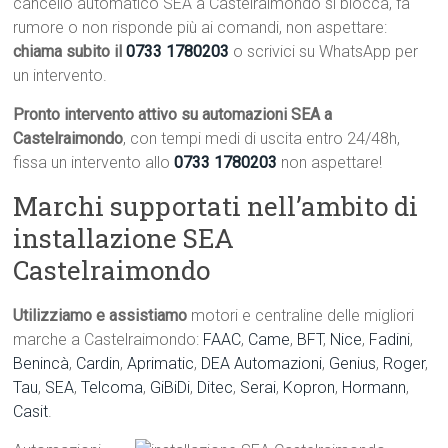
cancello automatico SEA a Castelraimondo si blocca, fa
rumore o non risponde più ai comandi, non aspettare:
chiama subito il
0733 1780203
o scrivici su WhatsApp per
un intervento.
Pronto intervento attivo su automazioni SEA a
Castelraimondo
, con tempi medi di uscita entro 24/48h,
fissa un intervento allo
0733 1780203
non aspettare!
Marchi supportati nell’ambito di
installazione SEA
Castelraimondo
Utilizziamo e assistiamo
motori e centraline delle migliori
marche a Castelraimondo:
FAAC
,
Came
,
BFT
,
Nice
,
Fadini
,
Benincà
,
Cardin
,
Aprimatic
,
DEA Automazioni
,
Genius
,
Roger
,
Tau
,
SEA
,
Telcoma
,
GiBiDi
,
Ditec
,
Serai
,
Kopron
,
Hormann
,
Casit
.