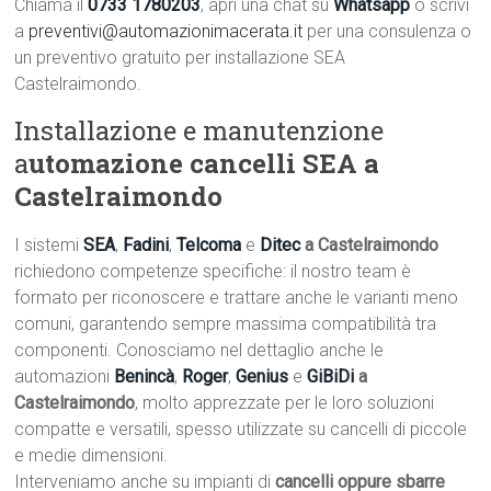
Chiama il
0733 1780203
, apri una chat su
Whatsapp
o scrivi
a
preventivi@automazionimacerata.it
per una consulenza o
un preventivo gratuito per installazione SEA
Castelraimondo.
Installazione e manutenzione
a
utomazione cancelli SEA a
Castelraimondo
I sistemi
SEA
,
Fadini
,
Telcoma
e
Ditec
a Castelraimondo
richiedono competenze specifiche: il nostro team è
formato per riconoscere e trattare anche le varianti meno
comuni, garantendo sempre massima compatibilità tra
componenti. Conosciamo nel dettaglio anche le
automazioni
Benincà
,
Roger
,
Genius
e
GiBiDi
a
Castelraimondo
, molto apprezzate per le loro soluzioni
compatte e versatili, spesso utilizzate su cancelli di piccole
e medie dimensioni.
Interveniamo anche su impianti di
cancelli oppure sbarre