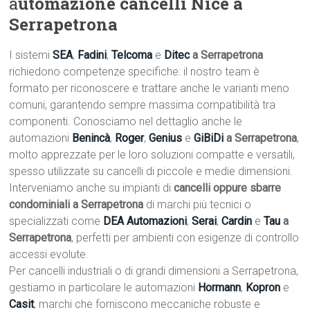
a
utomazione cancelli Nice a
Serrapetrona
I sistemi
SEA
,
Fadini
,
Telcoma
e
Ditec
a Serrapetrona
richiedono competenze specifiche: il nostro team è
formato per riconoscere e trattare anche le varianti meno
comuni, garantendo sempre massima compatibilità tra
componenti. Conosciamo nel dettaglio anche le
automazioni
Benincà
,
Roger
,
Genius
e
GiBiDi
a Serrapetrona
,
molto apprezzate per le loro soluzioni compatte e versatili,
spesso utilizzate su cancelli di piccole e medie dimensioni.
Interveniamo anche su impianti di
cancelli oppure sbarre
condominiali a Serrapetrona
di marchi più tecnici o
specializzati come
DEA Automazioni
,
Serai
,
Cardin
e
Tau
a
Serrapetrona
, perfetti per ambienti con esigenze di controllo
accessi evolute.
Per cancelli industriali o di grandi dimensioni a Serrapetrona,
gestiamo in particolare le automazioni
Hormann
,
Kopron
e
Casit
, marchi che forniscono meccaniche robuste e