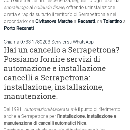
Con oltre trent’anni di esperienza, seguiamo ogni fase: dal
sopralluogo
al
collaudo finale
, offrendo un’installazione
diretta e rapida su tutto il territorio di Serrapetrona e nel
circondario: da
Civitanova Marche
a
Recanati
, da
Tolentino
a
Porto Recanati
.
Chiama 0733 1780203
Scrivici su WhatsApp
Hai un cancello a Serrapetrona?
Possiamo fornire servizi di
automazione e installazione
cancelli a Serrapetrona:
installazione, installazione,
manutenzione.
Dal 1991,
AutomazioniMacerata.it
è il punto di riferimento
anche a Serrapetrona per l’
installazione, installazione e
manutenzione di cancelli automatici Nice
.