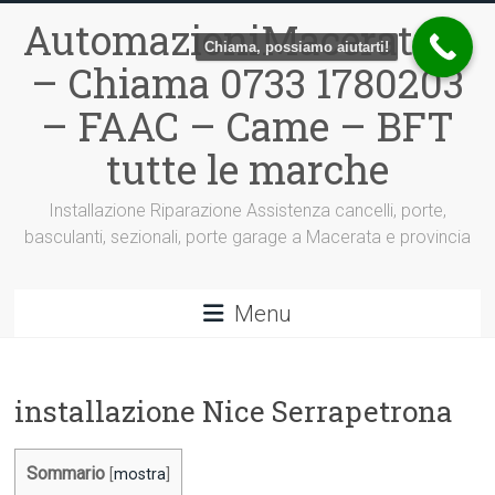
Vai
AutomazioniMacerata.it
al
Chiama, possiamo aiutarti!
contenuto
– Chiama 0733 1780203
– FAAC – Came – BFT
tutte le marche
Installazione Riparazione Assistenza cancelli, porte,
basculanti, sezionali, porte garage a Macerata e provincia
Menu
installazione Nice Serrapetrona
Sommario
[
mostra
]