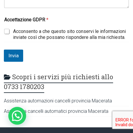
N
Accettazione GDPR
*
o
m
Acconsento a che questo sito conservi le informazioni
e
inviate così che possano rispondere alla mia richiesta.
R
e
c
a
Invia
p
i
t
Scopri i servizi più richiesti allo
o
A
0733 1780203
c
c
e
Assistenza automazioni cancelli provincia Macerata
t
t
Assistenza cancelli automatici provincia Macerata
a
z
i