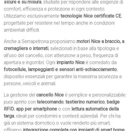
sicure e su misura
, studiate per rispondere alle esigenze di
comfort, efficienza e protezione in ogni contesto.
Utilizziamo esclusivamente
tecnologie Nice certificate CE
,
progettate per resistere nel tempo anche in condizioni
ambientali difficili.
Anche a Serrapetrona proponiamo
motori Nice a braccio, a
cremagliera o interrati
, selezionati in base alla tipologia e
all’uso del cancello, con attenzione a peso, frequenza di
apertura e ingombri. Ogni
impianto Nice
è corredato da
fotocellule, lampeggianti e sensori anti-schiacciamento
,
dispositivi essenziali per garantire la massima sicurezza a
persone, veicoli e animali.
La gestione del
cancello Nice
è semplice e personalizzabile:
puoi aprirlo con
telecomando
,
tastierino numerico
,
badge
RFID
,
app per smartphone
o con
lettura automatica della
targa
, ideali per condomini e contesti aziendali. Per chi ha
già un sistema domotico o vuole renderlo più smart,
offriamo
integrazione completa con impianti di smart home
,