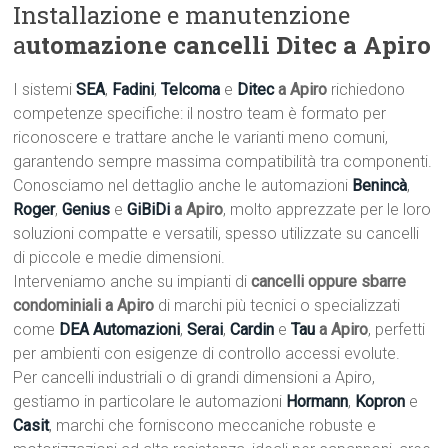
Installazione e manutenzione
a
utomazione cancelli Ditec a Apiro
I sistemi
SEA
,
Fadini
,
Telcoma
e
Ditec
a Apiro
richiedono
competenze specifiche: il nostro team è formato per
riconoscere e trattare anche le varianti meno comuni,
garantendo sempre massima compatibilità tra componenti.
Conosciamo nel dettaglio anche le automazioni
Benincà
,
Roger
,
Genius
e
GiBiDi
a Apiro
, molto apprezzate per le loro
soluzioni compatte e versatili, spesso utilizzate su cancelli
di piccole e medie dimensioni.
Interveniamo anche su impianti di
cancelli oppure sbarre
condominiali a Apiro
di marchi più tecnici o specializzati
come
DEA Automazioni
,
Serai
,
Cardin
e
Tau
a Apiro
, perfetti
per ambienti con esigenze di controllo accessi evolute.
Per cancelli industriali o di grandi dimensioni a Apiro,
gestiamo in particolare le automazioni
Hormann
,
Kopron
e
Casit
, marchi che forniscono meccaniche robuste e