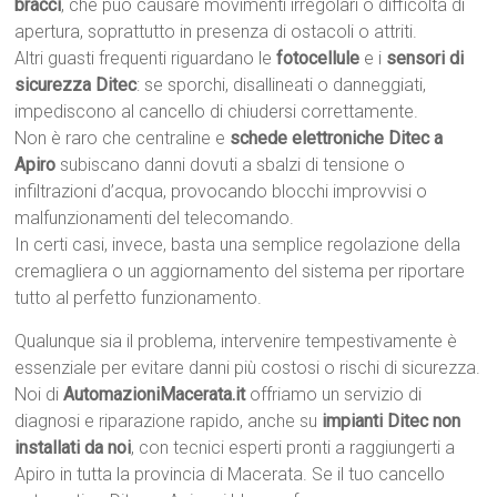
bracci
, che può causare movimenti irregolari o difficoltà di
apertura, soprattutto in presenza di ostacoli o attriti.
Altri guasti frequenti riguardano le
fotocellule
e i
sensori di
sicurezza Ditec
: se sporchi, disallineati o danneggiati,
impediscono al cancello di chiudersi correttamente.
Non è raro che centraline e
schede elettroniche Ditec a
Apiro
subiscano danni dovuti a sbalzi di tensione o
infiltrazioni d’acqua, provocando blocchi improvvisi o
malfunzionamenti del telecomando.
In certi casi, invece, basta una semplice regolazione della
cremagliera o un aggiornamento del sistema per riportare
tutto al perfetto funzionamento.
Qualunque sia il problema, intervenire tempestivamente è
essenziale per evitare danni più costosi o rischi di sicurezza.
Noi di
AutomazioniMacerata.it
offriamo un servizio di
diagnosi e riparazione rapido, anche su
impianti Ditec non
installati da noi
, con tecnici esperti pronti a raggiungerti a
Apiro in tutta la provincia di Macerata. Se il tuo cancello