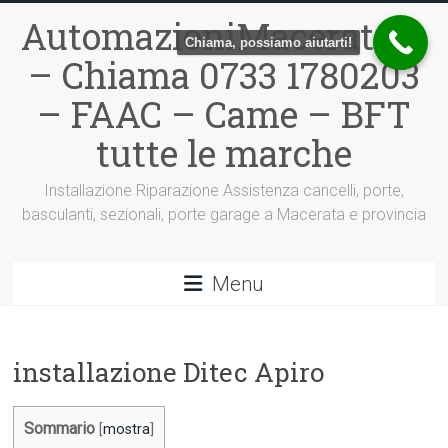
Vai
AutomazioniMacerata.it
al
Chiama, possiamo aiutarti!
contenuto
– Chiama 0733 1780203
– FAAC – Came – BFT
tutte le marche
Installazione Riparazione Assistenza cancelli, porte,
basculanti, sezionali, porte garage a Macerata e provincia
Menu
installazione Ditec Apiro
Sommario
[
mostra
]