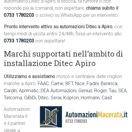
automatico Ditec a Apiro si blocca, fa rumore o non
risponde più ai comandi, non aspettare:
chiama subito il
0733 1780203
o scrivici su WhatsApp per un intervento.
Pronto intervento attivo su automazioni Ditec a Apiro
, con
tempi medi di uscita entro 24/48h, fissa un intervento allo
0733 1780203
non aspettare!
Marchi supportati nell’ambito di
installazione Ditec Apiro
Utilizziamo e assistiamo
motori e centraline delle migliori
marche a Apiro:
FAAC
,
Came
,
BFT
,
Nice
,
Fadini
,
Benincà
,
Cardin
,
Aprimatic
,
DEA Automazioni
,
Genius
,
Roger
,
Tau
,
SEA
,
Telcoma
,
GiBiDi
,
Ditec
,
Serai
,
Kopron
,
Hormann
,
Casit
.
Automazioni
Macerata.it
è il partner
ideale a