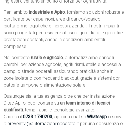
ingressi diventano un punto di forza per ogni attività.
Per l’ambito
industriale a Apiro
, forniamo soluzioni robuste e
certificate per capannoni, aree di carico/scarico,
piattaforme logistiche e ingressi aziendali. I nostri impianti
sono progettati per resistere all’usura quotidiana e garantire
prestazioni costanti, anche in condizioni ambientali
complesse.
Nel contesto
rurale e agricolo
, automatizziamo cancelli
carrabili per aziende agricole, agriturismi, stalle e accessi a
campi o strade poderali, assicurando praticità anche in
zone isolate o con frequenti blackout, grazie a sistemi con
batterie tampone o alimentazione solare.
Qualunque sia la tua esigenza oltre che per installazione
Ditec Apiro, puoi contare su
un team interno di tecnici
qualificati
, tempi rapidi e tecnologie avanzate.
Chiama il
0733 1780203
, apri una chat su
Whatsapp
o scrivi
a
preventivi@automazionimacerata.it
per una consulenza o