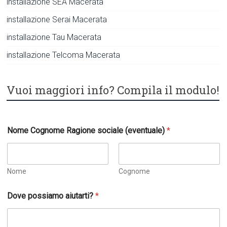
installazione SEA Macerata
installazione Serai Macerata
installazione Tau Macerata
installazione Telcoma Macerata
Vuoi maggiori info? Compila il modulo!
Nome Cognome Ragione sociale (eventuale)
*
Nome
Cognome
p
Dove possiamo aiutarti?
*
o
s
s
i