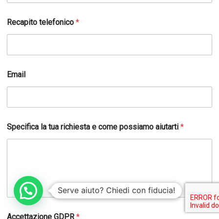
a
m
Recapito telefonico
*
o
N
o
m
e
p
Email
o
s
s
i
a
Specifica la tua richiesta e come possiamo aiutarti
*
m
o
Serve aiuto? Chiedi con fiducia!
Accettazione GDPR
*