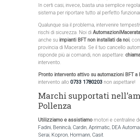
In certi casi, invece, basta una semplice rego
sistema per riportare tutto al perfetto funzion
Qualunque sia il problema, intervenire tempest
rischi di sicurezza. Noi di
AutomazioniMacerata.
anche su
impianti BFT non installati da noi
, con
provincia di Macerata. Se il tuo cancello auto
risponde più ai comandi, non aspettare:
chiama
intervento.
Pronto intervento attivo su automazioni BFT a
intervento allo
0733 1780203
non aspettare!
Marchi supportati nell’am
Pollenza
Utilizziamo e assistiamo
motori e centraline d
Fadini
,
Benincà
,
Cardin
,
Aprimatic
,
DEA Automaz
Serai
,
Kopron
,
Hormann
,
Casit
.