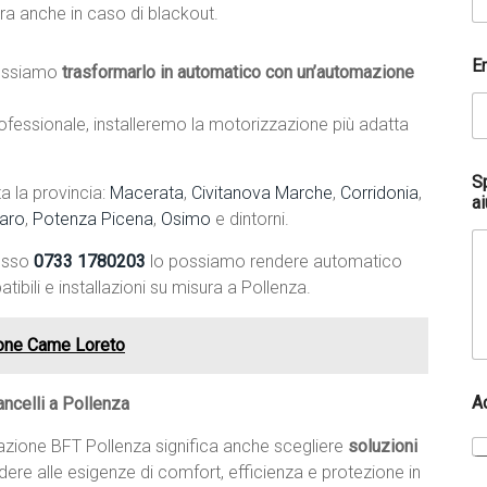
ra anche in caso di blackout.
E
ssiamo
trasformarlo in automatico con un’automazione
fessionale, installeremo la motorizzazione più adatta
S
a la provincia:
Macerata
,
Civitanova Marche
,
Corridonia
,
ai
aro
,
Potenza Picena
,
Osimo
e dintorni.
tesso
0733 1780203
lo possiamo rendere automatico
ibili e installazioni su misura a Pollenza.
ione Came Loreto
*
A
ncelli a Pollenza
*
t
lazione BFT Pollenza significa anche scegliere
soluzioni
u
a
ndere alle esigenze di comfort, efficienza e protezione in