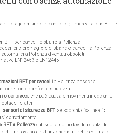
stenti con o senza automazione
pariamo e aggiorniamo impianti di ogni marca, anche BFT e
ri BFT per cancelli o sbarre a Pollenza
eccanici o cremagliere di sbarre o cancelli a Pollenza
i automatici a Pollenza diventati obsoleti
ormative EN12453 e EN12445
tomazioni BFT per cancelli
a Pollenza possono
mpromettono comfort e sicurezza.
i o dei bracci
, che può causare movimenti irregolari o
ostacoli o attriti.
 i
sensori di sicurezza BFT
: se sporchi, disallineati o
rsi correttamente.
e BFT a Pollenza
subiscano danni dovuti a sbalzi di
blocchi improvvisi o malfunzionamenti del telecomando.