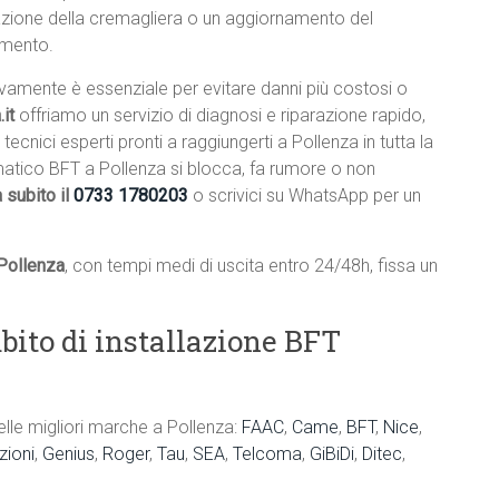
lazione della cremagliera o un aggiornamento del
amento.
ivamente è essenziale per evitare danni più costosi o
it
offriamo un servizio di diagnosi e riparazione rapido,
 tecnici esperti pronti a raggiungerti a Pollenza in tutta la
matico BFT a Pollenza si blocca, fa rumore o non
 subito il
0733 1780203
o scrivici su WhatsApp per un
 Pollenza
, con tempi medi di uscita entro 24/48h, fissa un
bito di installazione BFT
elle migliori marche a Pollenza:
FAAC
,
Came
,
BFT
,
Nice
,
ioni
,
Genius
,
Roger
,
Tau
,
SEA
,
Telcoma
,
GiBiDi
,
Ditec
,