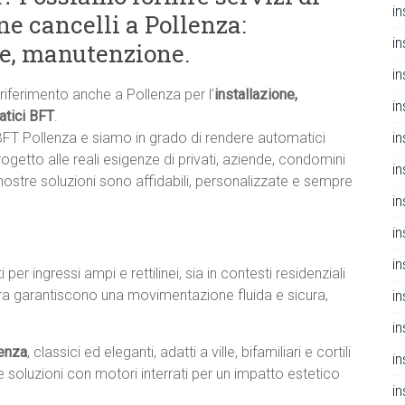
i
e cancelli a Pollenza:
i
ne, manutenzione.
i
 riferimento anche a Pollenza per l’
installazione,
i
atici BFT
.
in
 BFT Pollenza e siamo in grado di rendere automatici
rogetto alle reali esigenze di privati, aziende, condomini
i
e nostre soluzioni sono affidabili, personalizzate e sempre
i
i
i
ti per ingressi ampi e rettilinei, sia in contesti residenziali
iera garantiscono una movimentazione fluida e sicura,
i
i
lenza
, classici ed eleganti, adatti a ville, bifamiliari e cortili
i
 soluzioni con motori interrati per un impatto estetico
i