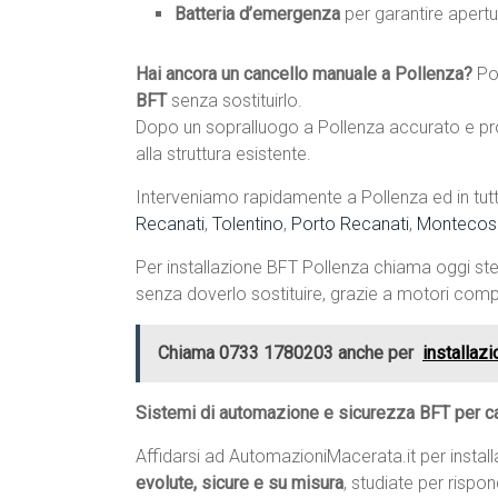
Batteria d’emergenza
per garantire apertu
Hai ancora un cancello manuale a Pollenza?
Po
BFT
senza sostituirlo.
Dopo un sopralluogo a Pollenza accurato e pro
alla struttura esistente.
Interveniamo rapidamente a Pollenza ed in tutt
Recanati
,
Tolentino
,
Porto Recanati
,
Montecos
Per installazione BFT Pollenza chiama oggi s
senza doverlo sostituire, grazie a motori compat
Chiama 0733 1780203 anche per
installaz
Sistemi di automazione e sicurezza BFT per ca
Affidarsi ad AutomazioniMacerata.it per instal
evolute, sicure e su misura
, studiate per rispo