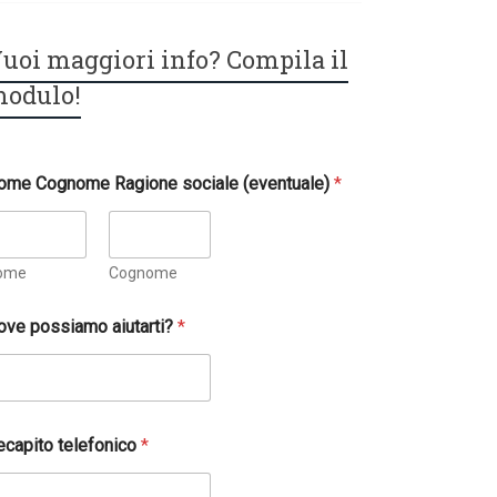
uoi maggiori info? Compila il
odulo!
ome Cognome Ragione sociale (eventuale)
*
ome
Cognome
ove possiamo aiutarti?
*
ecapito telefonico
*