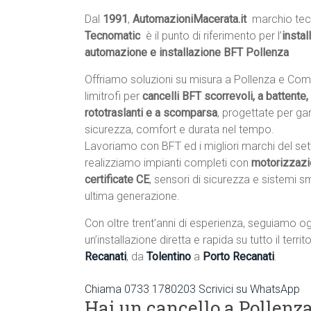
Dal
1991
,
AutomazioniMacerata.it
 marchio tec
Tecnomatic
 è il punto di riferimento per l’
instal
automazione e installazione BFT Pollenza
Offriamo soluzioni su misura a Pollenza e Com
limitrofi per
cancelli BFT scorrevoli, a battente, 
rototraslanti e a scomparsa
, progettate per gar
sicurezza, comfort e durata nel tempo.
Lavoriamo con BFT ed i migliori marchi del set
realizziamo impianti completi con
motorizzazi
certificate CE
, sensori di sicurezza e sistemi s
ultima generazione.
Con oltre trent’anni di esperienza, seguiamo og
un’installazione diretta e rapida su tutto il terri
Recanati
, da
Tolentino
a
Porto Recanati
.
Chiama 0733 1780203
Scrivici su WhatsApp
Hai un cancello a Pollenza