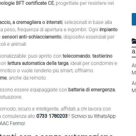
nologie BFT certificate CE
, progettate per resistere nel
ccio, a cremagliera o interrati
, selezionati in base alla
e a peso, frequenza di apertura e ingombri. Ogni
impianto
e sensori anti-schiacciamento
, dispositivi essenziali per
li e animali.
a
onalizzabile: puoi aprirlo con
telecomando
,
tastierino
con
lettura automatica della targa
, ideali per condomini e
A
domotico o vuole renderlo più smart, offriamo
M
home
, anche da remoto.
A
ssono essere equipaggiate con
batteria di emergenza
,
M
 situazione.
omodo, sicuro e intelligente, affidati a chi lavora con
a consulenza allo
0733 1780203
?
Scrivici su WhatsApp
 FAAC Fermo
!