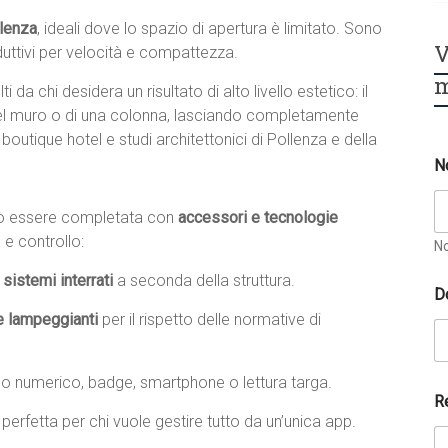
llenza
, ideali dove lo spazio di apertura è limitato. Sono
V
oduttivi per velocità e compattezza.
m
lti da chi desidera un risultato di alto livello estetico: il
 del muro o di una colonna, lasciando completamente
 boutique hotel e studi architettonici di Pollenza e della
N
può essere completata con
accessori e tecnologie
 e controllo:
N
sistemi interrati
a seconda della struttura.
D
e lampeggianti
per il rispetto delle normative di
no numerico, badge, smartphone o lettura targa.
R
, perfetta per chi vuole gestire tutto da un’unica app.