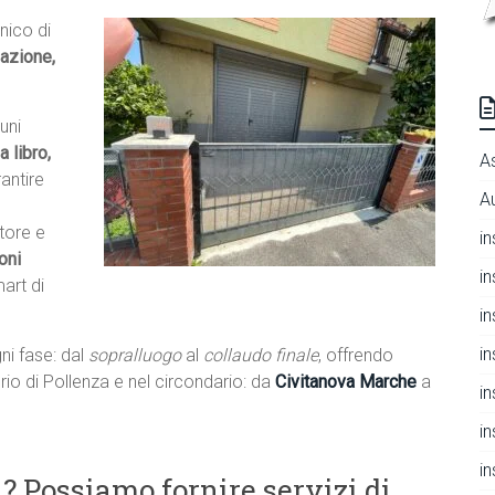
nico di
lazione,
uni
a libro,
A
antire
A
tore e
i
oni
i
mart di
i
i
ni fase: dal
sopralluogo
al
collaudo finale
, offrendo
torio di Pollenza e nel circondario: da
Civitanova Marche
a
i
i
i
? Possiamo fornire servizi di