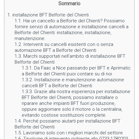
Sommario
1.
installazione BFT Belforte del Chienti
1.1.
Hai un cancello a Belforte del Chienti? Possiamo
fornire servizi di automazione e installazione cancelli a
Belforte del Chienti: installazione, installazione,
manutenzione.
1.2.
Interventi su cancelli esistenti con o senza
automazione BFT a Belforte del Chienti
1.3.
Marchi supportati nell’ambito di installazione BFT
Belforte del Chienti
1.3.1.
Da Faac a Nice passando per BFT e Aprimatic
a Belforte del Chienti puoi contare su di noi
1.3.2.
Installazione e manutenzione automazione
cancelli BFT a Belforte del Chienti
1.3.3.
Grazie alla nostra esperienza per installazione
BFT Belforte del Chienti, possiamo installare o
riparare anche impianti BFT fuori produzione,
oppure aggiornare solo il motore o la centralina,
evitando costose sostituzioni complete.
1.4.
Perché possiamo aiutarti per installazione BFT
Belforte del Chienti
1.5.
Lavoriamo solo con i migliori marchi del settore
1.6.
Tipologie di intervento richieste allo 0733 1780203