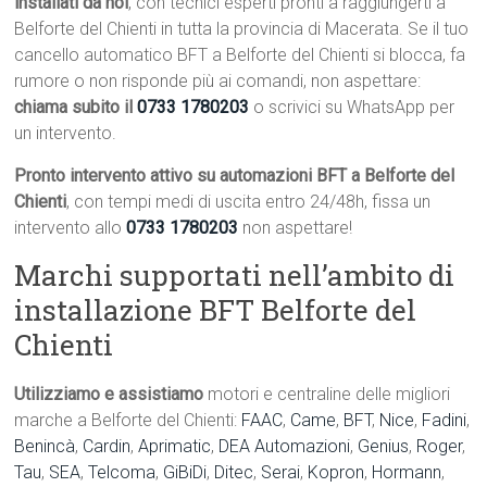
installati da noi
, con tecnici esperti pronti a raggiungerti a
Belforte del Chienti in tutta la provincia di Macerata. Se il tuo
cancello automatico BFT a Belforte del Chienti si blocca, fa
rumore o non risponde più ai comandi, non aspettare:
chiama subito il
0733 1780203
o scrivici su WhatsApp per
un intervento.
Pronto intervento attivo su automazioni BFT a Belforte del
Chienti
, con tempi medi di uscita entro 24/48h, fissa un
intervento allo
0733 1780203
non aspettare!
Marchi supportati nell’ambito di
installazione BFT Belforte del
Chienti
Utilizziamo e assistiamo
motori e centraline delle migliori
marche a Belforte del Chienti:
FAAC
,
Came
,
BFT
,
Nice
,
Fadini
,
Benincà
,
Cardin
,
Aprimatic
,
DEA Automazioni
,
Genius
,
Roger
,
Tau
,
SEA
,
Telcoma
,
GiBiDi
,
Ditec
,
Serai
,
Kopron
,
Hormann
,