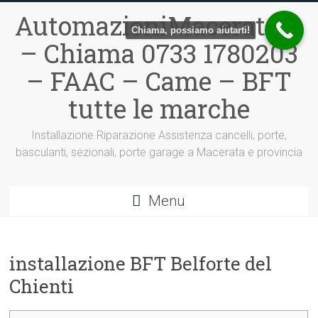
Vai
AutomazioniMacerata.it
al
Chiama, possiamo aiutarti!
contenuto
– Chiama 0733 1780203
– FAAC – Came – BFT
tutte le marche
Installazione Riparazione Assistenza cancelli, porte,
basculanti, sezionali, porte garage a Macerata e provincia
Menu
installazione BFT Belforte del
Chienti