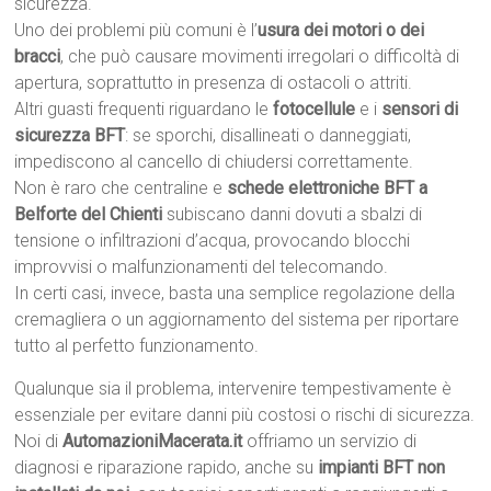
sicurezza.
Uno dei problemi più comuni è l’
usura dei motori o dei
bracci
, che può causare movimenti irregolari o difficoltà di
apertura, soprattutto in presenza di ostacoli o attriti.
Altri guasti frequenti riguardano le
fotocellule
e i
sensori di
sicurezza BFT
: se sporchi, disallineati o danneggiati,
impediscono al cancello di chiudersi correttamente.
Non è raro che centraline e
schede elettroniche BFT a
Belforte del Chienti
subiscano danni dovuti a sbalzi di
tensione o infiltrazioni d’acqua, provocando blocchi
improvvisi o malfunzionamenti del telecomando.
In certi casi, invece, basta una semplice regolazione della
cremagliera o un aggiornamento del sistema per riportare
tutto al perfetto funzionamento.
Qualunque sia il problema, intervenire tempestivamente è
essenziale per evitare danni più costosi o rischi di sicurezza.
Noi di
AutomazioniMacerata.it
offriamo un servizio di
diagnosi e riparazione rapido, anche su
impianti BFT non