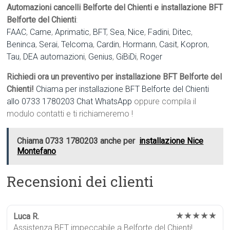
Automazioni cancelli Belforte del Chienti e installazione BFT
Belforte del Chienti
:
FAAC
,
Came
,
Aprimatic
,
BFT
,
Sea
,
Nice
,
Fadini
,
Ditec
,
Beninca
,
Serai
,
Telcoma
,
Cardin
,
Hormann
,
Casit
,
Kopron
,
Tau
,
DEA automazioni
,
Genius
,
GiBiDi
,
Roger
Richiedi ora un preventivo per installazione BFT Belforte del
Chienti!
Chiama per installazione BFT Belforte del Chienti
allo 0733 1780203
Chat WhatsApp
oppure compila il
modulo contatti e ti richiameremo !
Chiama 0733 1780203 anche per
installazione Nice
Montefano
Recensioni dei clienti
★★★★★
Luca R.
Assistenza BFT impeccabile a Belforte del Chienti!