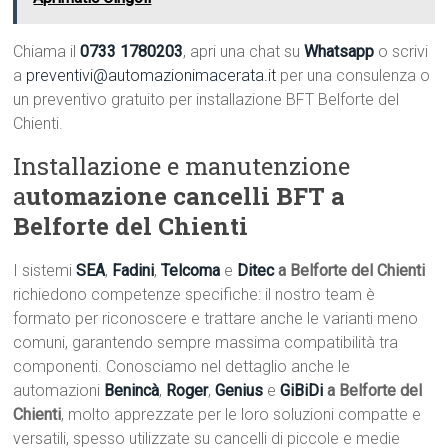
Chiama il
0733 1780203
, apri una chat su
Whatsapp
o scrivi
a
preventivi@automazionimacerata.it
per una consulenza o
un preventivo gratuito per installazione BFT Belforte del
Chienti.
Installazione e manutenzione
a
utomazione cancelli BFT a
Belforte del Chienti
I sistemi
SEA
,
Fadini
,
Telcoma
e
Ditec
a Belforte del Chienti
richiedono competenze specifiche: il nostro team è
formato per riconoscere e trattare anche le varianti meno
comuni, garantendo sempre massima compatibilità tra
componenti. Conosciamo nel dettaglio anche le
automazioni
Benincà
,
Roger
,
Genius
e
GiBiDi
a Belforte del
Chienti
, molto apprezzate per le loro soluzioni compatte e
versatili, spesso utilizzate su cancelli di piccole e medie