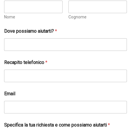
Nome
Cognome
S
Dove possiamo aiutarti?
*
p
e
c
i
f
i
Recapito telefonico
*
c
a
*
t
u
a
Email
Specifica la tua richiesta e come possiamo aiutarti
*