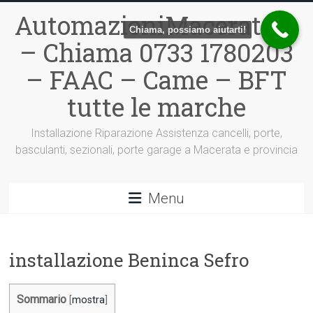
Vai
AutomazioniMacerata.it
al
Chiama, possiamo aiutarti!
contenuto
– Chiama 0733 1780203
– FAAC – Came – BFT
tutte le marche
Installazione Riparazione Assistenza cancelli, porte,
basculanti, sezionali, porte garage a Macerata e provincia
Menu
installazione Beninca Sefro
Sommario
[
mostra
]