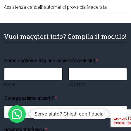
Assistenza cancelli automatici provincia Macerata
Vuoi maggiori info? Compila il modulo!
Nome Cognome Ragione sociale (eventuale)
*
Nome
Cognome
Dove possiamo aiutarti?
*
Serve aiuto? Chiedi con fiducia!
E
Recapito telefonico
*
m