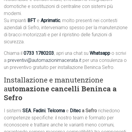
domotiche e sostituzioni di centraline con sistemi più
moderni.
Su impianti
BFT
e
Aprimatic
, molto presenti nei contesti
aziendali di Sefro, interveniamo spesso per la manutenzione
di bracci motorizzati e per il ripristino delle funzioni di
sicurezza.
Chiama il
0733 1780203
, apri una chat su
Whatsapp
o scrivi
a
preventivi@automazionimacerata.it
per una consulenza o
un preventivo gratuito per installazione Beninca Sefro.
Installazione e manutenzione
a
utomazione cancelli Beninca a
Sefro
I sistemi
SEA
,
Fadini
,
Telcoma
e
Ditec
a Sefro
richiedono
competenze specifiche: il nostro team è formato per
riconoscere e trattare anche le varianti meno comuni,
garantendo sempre massima compatibilità tra componenti.