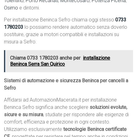
Tolentino
,
Porto Recanati
,
Montecosaro
,
Potenza Picena
,
Osimo
e dintorni.
Per installazione Beninca Sefro chiama oggi stesso
0733
1780203
lo possiamo rendere automatico senza doverlo
sostituire, grazie a motori compatibili e installazioni su
misura a Sefro.
Chiama 0733 1780203 anche per
installazione
Beninca Serra San Quirico
Sistemi di automazione e sicurezza Beninca per cancelli a
Sefro
Affidarsi ad AutomazioniMacerata.it per installazione
Beninca Sefro significa anche scegliere
soluzioni evolute,
sicure e su misura
, studiate per rispondere alle esigenze di
comfort, efficienza e protezione in ogni contesto.
Utilizziamo esclusivamente
tecnologie Beninca certificate
CE
, progettate per resistere nel tempo anche in condizioni