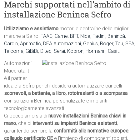
Marchi supportati nell’ambito di
installazione Beninca Sefro
Utilizziamo e assistiamo
motori e centraline delle migliori
marche a Sefro:
FAAC
,
Came
,
BFT
,
Nice
,
Fadini
,
Benincà
,
Cardin
,
Aprimatic
,
DEA Automazioni
,
Genius
,
Roger
,
Tau
,
SEA
,
Telcoma
,
GiBiDi
,
Ditec
,
Serai
,
Kopron
,
Hormann
,
Casit
.
Automazioni
Macerata.it
è il partner
ideale a Sefro per chi desidera automatizzare cancelli
scorrevoli, a battente, a libro, rototraslanti o a scomparsa
con soluzioni Beninca personalizzate e impianti
tecnologicamente avanzati.
Ci occupiamo sia di
nuove installazioni Beninca chiavi in
mano
, che di
interventi su impianti Beninca esistenti
,
garantendo sempre la
conformità alle normative europee
, il
collaudo certificato CE
e l’impiego di componenti robusti,