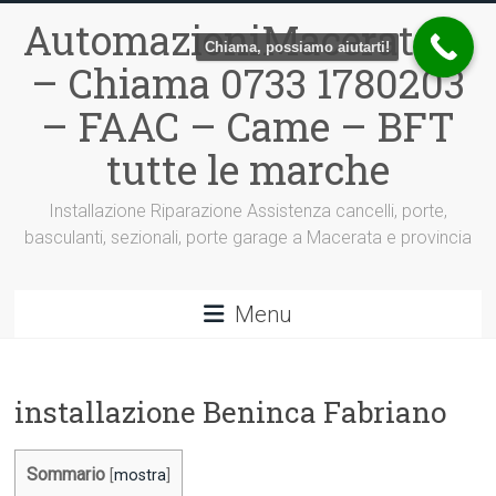
Vai
AutomazioniMacerata.it
al
Chiama, possiamo aiutarti!
contenuto
– Chiama 0733 1780203
– FAAC – Came – BFT
tutte le marche
Installazione Riparazione Assistenza cancelli, porte,
basculanti, sezionali, porte garage a Macerata e provincia
Menu
installazione Beninca Fabriano
Sommario
[
mostra
]