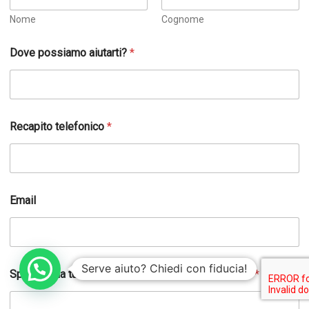
Nome
Cognome
*
Dove possiamo aiutarti?
*
R
a
g
i
o
n
Recapito telefonico
*
e
*
Email
Serve aiuto? Chiedi con fiducia!
Specifica la tua richiesta e come possiamo aiutarti
*