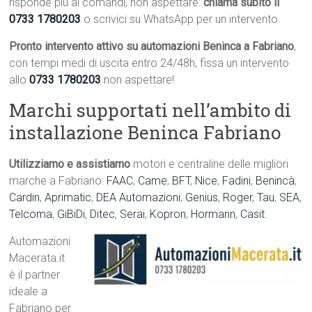
risponde più ai comandi, non aspettare:
chiama subito il
0733 1780203
o scrivici su WhatsApp per un intervento.
Pronto intervento attivo su automazioni Beninca a Fabriano
,
con tempi medi di uscita entro 24/48h, fissa un intervento
allo
0733 1780203
non aspettare!
Marchi supportati nell’ambito di
installazione Beninca Fabriano
Utilizziamo e assistiamo
motori e centraline delle migliori
marche a Fabriano:
FAAC
,
Came
,
BFT
,
Nice
,
Fadini
,
Benincà
,
Cardin
,
Aprimatic
,
DEA Automazioni
,
Genius
,
Roger
,
Tau
,
SEA
,
Telcoma
,
GiBiDi
,
Ditec
,
Serai
,
Kopron
,
Hormann
,
Casit
.
Automazioni
Macerata.it
è il partner
ideale a
Fabriano per