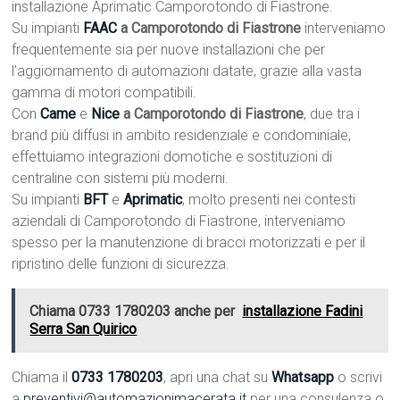
installazione Aprimatic Camporotondo di Fiastrone.
Su impianti
FAAC
a Camporotondo di Fiastrone
interveniamo
frequentemente sia per nuove installazioni che per
l’aggiornamento di automazioni datate, grazie alla vasta
gamma di motori compatibili.
Con
Came
e
Nice
a Camporotondo di Fiastrone
, due tra i
brand più diffusi in ambito residenziale e condominiale,
effettuiamo integrazioni domotiche e sostituzioni di
centraline con sistemi più moderni.
Su impianti
BFT
e
Aprimatic
, molto presenti nei contesti
aziendali di Camporotondo di Fiastrone, interveniamo
spesso per la manutenzione di bracci motorizzati e per il
ripristino delle funzioni di sicurezza.
Chiama 0733 1780203 anche per
installazione Fadini
Serra San Quirico
Chiama il
0733 1780203
, apri una chat su
Whatsapp
o scrivi
a
preventivi@automazionimacerata.it
per una consulenza o