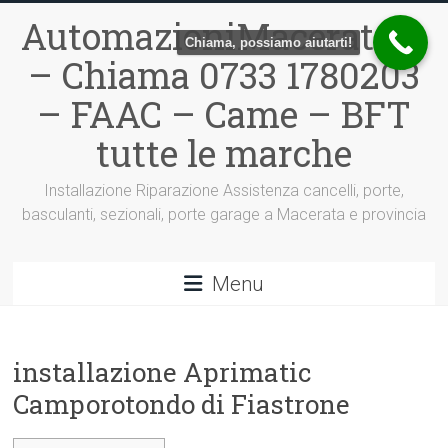
Vai
AutomazioniMacerata.it
al
Chiama, possiamo aiutarti!
contenuto
– Chiama 0733 1780203
– FAAC – Came – BFT
tutte le marche
Installazione Riparazione Assistenza cancelli, porte,
basculanti, sezionali, porte garage a Macerata e provincia
Menu
installazione Aprimatic
Camporotondo di Fiastrone