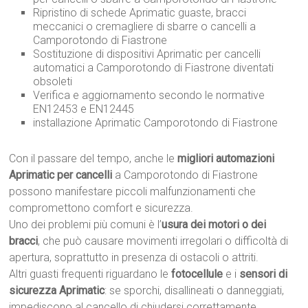
Ripristino di schede Aprimatic guaste, bracci
meccanici o cremagliere di sbarre o cancelli a
Camporotondo di Fiastrone
Sostituzione di dispositivi Aprimatic per cancelli
automatici a Camporotondo di Fiastrone diventati
obsoleti
Verifica e aggiornamento secondo le normative
EN12453 e EN12445
installazione Aprimatic Camporotondo di Fiastrone
Con il passare del tempo, anche le
migliori automazioni
Aprimatic per cancelli
a Camporotondo di Fiastrone
possono manifestare piccoli malfunzionamenti che
compromettono comfort e sicurezza.
Uno dei problemi più comuni è l’
usura dei motori o dei
bracci
, che può causare movimenti irregolari o difficoltà di
apertura, soprattutto in presenza di ostacoli o attriti.
Altri guasti frequenti riguardano le
fotocellule
e i
sensori di
sicurezza Aprimatic
: se sporchi, disallineati o danneggiati,
impediscono al cancello di chiudersi correttamente.