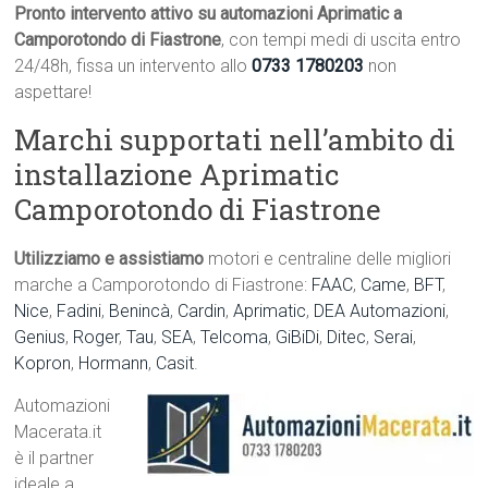
Pronto intervento attivo su automazioni Aprimatic a
Camporotondo di Fiastrone
, con tempi medi di uscita entro
24/48h, fissa un intervento allo
0733 1780203
non
aspettare!
Marchi supportati nell’ambito di
installazione Aprimatic
Camporotondo di Fiastrone
Utilizziamo e assistiamo
motori e centraline delle migliori
marche a Camporotondo di Fiastrone:
FAAC
,
Came
,
BFT
,
Nice
,
Fadini
,
Benincà
,
Cardin
,
Aprimatic
,
DEA Automazioni
,
Genius
,
Roger
,
Tau
,
SEA
,
Telcoma
,
GiBiDi
,
Ditec
,
Serai
,
Kopron
,
Hormann
,
Casit
.
Automazioni
Macerata.it
è il partner
ideale a