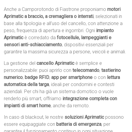
Anche a Camporotondo di Fiastrone proponiamo
motori
Aprimatic a braccio, a cremagliera o interrati
, selezionati in
base alla tipologia e all’uso del cancello, con attenzione a
peso, frequenza di apertura e ingombri. Ogni
impianto
Aprimatic
è corredato da
fotocellule, lampeggianti e
sensori anti-schiacciamento
, dispositivi essenziali per
garantire la massima sicurezza a persone, veicoli e animali.
La gestione del
cancello Aprimatic
è semplice e
personalizzabile: puoi aprirlo con
telecomando
,
tastierino
numerico
,
badge RFID
,
app per smartphone
o con
lettura
automatica della targa
, ideali per condomini e contesti
aziendali. Per chi ha già un sistema domotico o vuole
renderlo più smart, offriamo
integrazione completa con
impianti di smart home
, anche da remoto.
In caso di blackout, le nostre
soluzioni Aprimatic
possono
essere equipaggiate con
batteria di emergenza
, per
garantire il funzionamento continuo in ogni situazione.