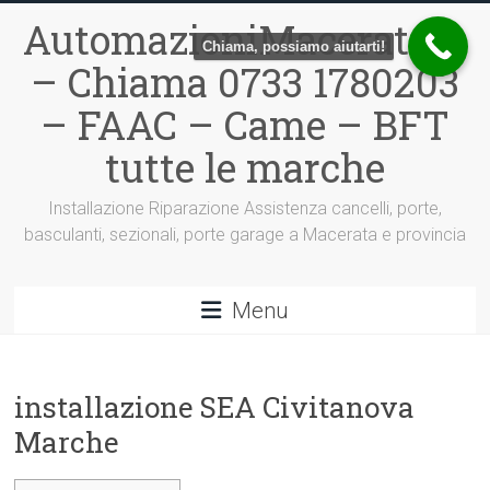
Vai
AutomazioniMacerata.it
al
Chiama, possiamo aiutarti!
contenuto
– Chiama 0733 1780203
– FAAC – Came – BFT
tutte le marche
Installazione Riparazione Assistenza cancelli, porte,
basculanti, sezionali, porte garage a Macerata e provincia
Menu
installazione SEA Civitanova
Marche