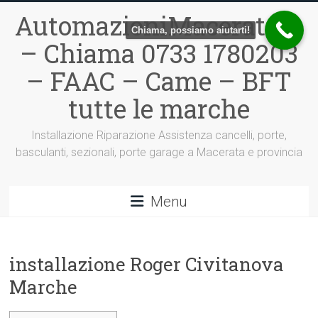
Vai
AutomazioniMacerata.it
al
Chiama, possiamo aiutarti!
contenuto
– Chiama 0733 1780203
– FAAC – Came – BFT
tutte le marche
Installazione Riparazione Assistenza cancelli, porte,
basculanti, sezionali, porte garage a Macerata e provincia
Menu
installazione Roger Civitanova
Marche