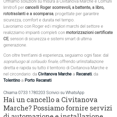
Offriamo soluzioni su misura a Civitanova Marche e Comuni
limitrofi per
cancelli Roger scorrevoli, a battente, a libro,
rototraslanti e a scomparsa
, progettate per garantire
sicurezza, comfort e durata nel tempo.
Lavoriamo con Roger ed i migliori marchi del settore e
realizziamo impianti completi con
motorizzazioni certificate
CE
, sensori di sicurezza e sistemi smart di ultima
generazione.
Con oltre trent’anni di esperienza, seguiamo ogni fase: dal
sopralluogo
al
collaudo finale
, offrendo un’installazione
diretta e rapida su tutto il territorio di Civitanova Marche e
nel circondario: da
Civitanova Marche
a
Recanati
, da
Tolentino
a
Porto Recanati
.
Chiama 0733 1780203
Scrivici su WhatsApp
Hai un cancello a Civitanova
Marche? Possiamo fornire servizi
di automazione e installazione