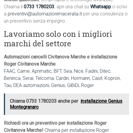
Chiama il
0733 1780203
, apri una chat su
Whatsapp
o scrivi
a
preventivi@automazionimacerata.it
per una consulenza o
un preventivo senza impegno.
Lavoriamo solo con i migliori
marchi del settore
Automazioni cancelli Civitanova Marche e installazione
Roger Civitanova Marche
:
FAAC
,
Came
,
Aprimatic
,
BFT
,
Sea
,
Nice
,
Fadini
,
Ditec
,
Beninca
,
Serai
,
Telcoma
,
Cardin
,
Hormann
,
Casit
,
Kopron
,
Tau
,
DEA automazioni
,
Genius
,
GiBiDi
,
Roger
Chiama 0733 1780203 anche per
installazione Genius
Montegranaro
Richiedi ora un preventivo per installazione Roger
Civitanova Marche!
Chiama per installazione Roger