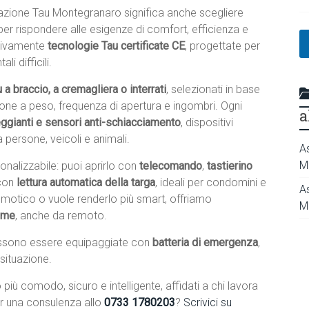
lazione Tau Montegranaro significa anche scegliere
 per rispondere alle esigenze di comfort, efficienza e
usivamente
tecnologie Tau certificate CE
, progettate per
i difficili.
 a braccio, a cremagliera o interrati
, selezionati in base
zione a peso, frequenza di apertura e ingombri. Ogni
a
eggianti e sensori anti-schiacciamento
, dispositivi
 persone, veicoli e animali.
A
M
nalizzabile: puoi aprirlo con
telecomando
,
tastierino
con
lettura automatica della targa
, ideali per condomini e
A
domotico o vuole renderlo più smart, offriamo
M
home
, anche da remoto.
sono essere equipaggiate con
batteria di emergenza
,
 situazione.
più comodo, sicuro e intelligente, affidati a chi lavora
r una consulenza allo
0733 1780203
?
Scrivici su