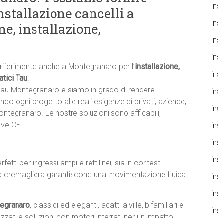
i
nstallazione cancelli a
i
e, installazione,
i
i
i riferimento anche a Montegranaro per l’
installazione,
in
atici Tau
.
 Tau Montegranaro e siamo in grado di rendere
i
ndo ogni progetto alle reali esigenze di privati, aziende,
i
ontegranaro. Le nostre soluzioni sono affidabili,
ive CE.
i
i
i
erfetti per ingressi ampi e rettilinei, sia in contesti
ori a cremagliera garantiscono una movimentazione fluida
i
i
tegranaro
, classici ed eleganti, adatti a ville, bifamiliari e
i
zzati e soluzioni con motori interrati per un impatto