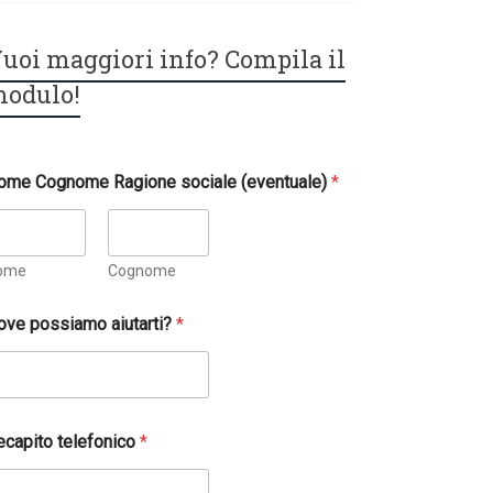
uoi maggiori info? Compila il
odulo!
ome Cognome Ragione sociale (eventuale)
*
ome
Cognome
ove possiamo aiutarti?
*
ecapito telefonico
*