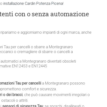
 o
installazione Cardin Potenza Picena
!
stenti con o senza automazione
o ripariamo e aggiorniamo impianti di ogni marca, anche
ori Tau per cancelli o sbarre a Montegranaro
eccanici o cremagliere di sbarre o cancelli a
li automatici a Montegranaro diventati obsoleti
ormative EN12453 e EN12445
tomazioni Tau per cancelli
a Montegranaro possono
mpromettono comfort e sicurezza.
i o dei bracci
, che può causare movimenti irregolari o
ostacoli o attriti.
 i
sensori di sicurezza Tau
: se sporchi, disallineati o