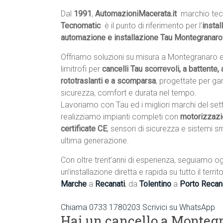
Dal
1991
,
AutomazioniMacerata.it
 marchio tec
Tecnomatic
 è il punto di riferimento per l’
instal
automazione e installazione Tau Montegranaro
Offriamo soluzioni su misura a Montegranaro 
limitrofi per
cancelli Tau scorrevoli, a battente, a
rototraslanti e a scomparsa
, progettate per gar
sicurezza, comfort e durata nel tempo.
Lavoriamo con Tau ed i migliori marchi del set
realizziamo impianti completi con
motorizzazi
certificate CE
, sensori di sicurezza e sistemi s
ultima generazione.
Con oltre trent’anni di esperienza, seguiamo og
un’installazione diretta e rapida su tutto il ter
Marche
a
Recanati
, da
Tolentino
a
Porto Recan
Chiama 0733 1780203
Scrivici su WhatsApp
Hai un cancello a Monteg