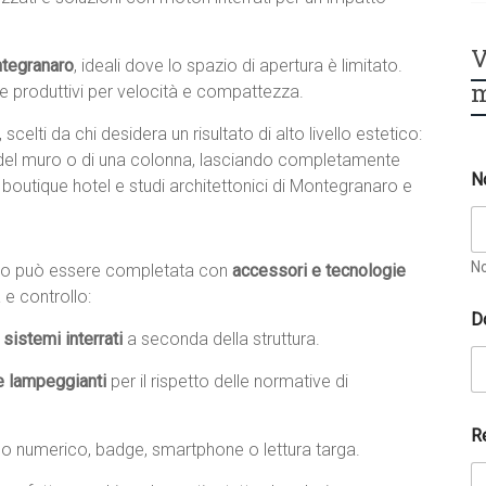
V
ntegranaro
, ideali dove lo spazio di apertura è limitato.
m
i e produttivi per velocità e compattezza.
, scelti da chi desidera un risultato di alto livello estetico:
no del muro o di una colonna, lasciando completamente
N
, boutique hotel e studi architettonici di Montegranaro e
N
aro può essere completata con
accessori e tecnologie
 e controllo:
D
sistemi interrati
a seconda della struttura.
e lampeggianti
per il rispetto delle normative di
R
no numerico, badge, smartphone o lettura targa.