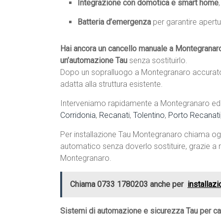
Integrazione con domotica e smart home
Batteria d’emergenza
per garantire apertu
Hai ancora un cancello manuale a Montegranar
un’automazione Tau
senza sostituirlo.
Dopo un sopralluogo a Montegranaro accurato 
adatta alla struttura esistente.
Interveniamo rapidamente a Montegranaro ed in
Corridonia
,
Recanati
,
Tolentino
,
Porto Recanati
Per installazione Tau Montegranaro chiama o
automatico senza doverlo sostituire, grazie a m
Montegranaro.
Chiama 0733 1780203 anche per
installa
Sistemi di automazione e sicurezza Tau per ca