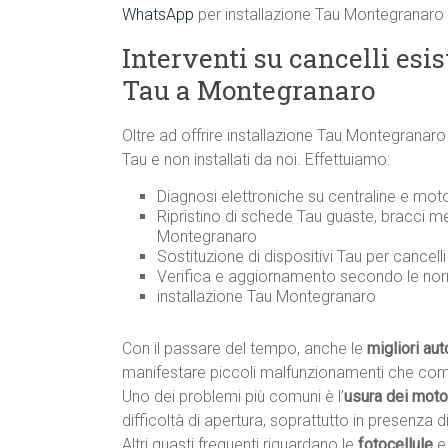
WhatsApp
per installazione Tau Montegranaro
Interventi su cancelli esi
Tau a Montegranaro
Oltre ad offrire installazione Tau Montegranar
Tau e non installati da noi. Effettuiamo:
Diagnosi elettroniche su centraline e mot
Ripristino di schede Tau guaste, bracci m
Montegranaro
Sostituzione di dispositivi Tau per cancel
Verifica e aggiornamento secondo le n
installazione Tau Montegranaro
Con il passare del tempo, anche le
migliori au
manifestare piccoli malfunzionamenti che co
Uno dei problemi più comuni è l’
usura dei motor
difficoltà di apertura, soprattutto in presenza di 
Altri guasti frequenti riguardano le
fotocellule
e