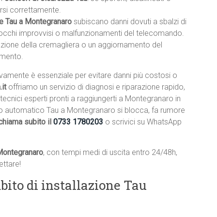
rsi correttamente.
he Tau a Montegranaro
subiscano danni dovuti a sbalzi di
blocchi improvvisi o malfunzionamenti del telecomando.
lazione della cremagliera o un aggiornamento del
amento.
ivamente è essenziale per evitare danni più costosi o
it
offriamo un servizio di diagnosi e riparazione rapido,
 tecnici esperti pronti a raggiungerti a Montegranaro in
ello automatico Tau a Montegranaro si blocca, fa rumore
chiama subito il
0733 1780203
o scrivici su WhatsApp
 Montegranaro
, con tempi medi di uscita entro 24/48h,
ttare!
bito di installazione Tau