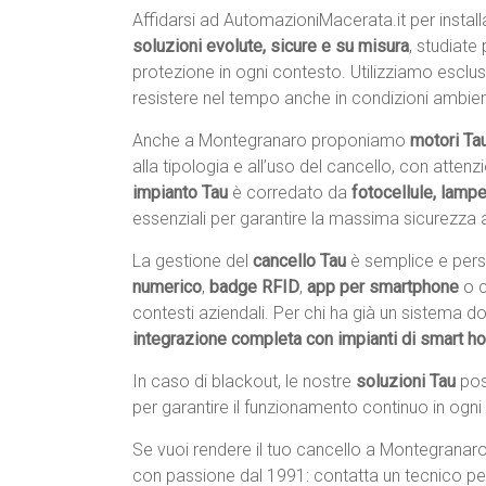
Affidarsi ad AutomazioniMacerata.it per instal
soluzioni evolute, sicure e su misura
, studiate
protezione in ogni contesto. Utilizziamo escl
resistere nel tempo anche in condizioni ambiental
Anche a Montegranaro proponiamo
motori Tau
alla tipologia e all’uso del cancello, con atten
impianto Tau
è corredato da
fotocellule, lamp
essenziali per garantire la massima sicurezza a
La gestione del
cancello Tau
è semplice e perso
numerico
,
badge RFID
,
app per smartphone
o 
contesti aziendali. Per chi ha già un sistema 
integrazione completa con impianti di smart 
In caso di blackout, le nostre
soluzioni Tau
pos
per garantire il funzionamento continuo in ogni
Se vuoi rendere il tuo cancello a Montegranaro 
con passione dal 1991: contatta un tecnico pe