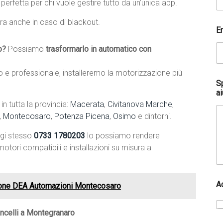
, perfetta per chi vuole gestire tutto da un’unica app.
ra anche in caso di blackout.
e
E
R
e
o?
Possiamo
trasformarlo in automatico con
c
a
p
e professionale, installeremo la motorizzazione più
i
S
t
ai
o
 tutta la provincia:
Macerata
,
Civitanova Marche
,
c
,
Montecosaro
,
Potenza Picena
,
Osimo
e dintorni.
o
m
ggi stesso
0733 1780203
lo possiamo rendere
e
otori compatibili e installazioni su misura a
A
zione DEA Automazioni Montecosaro
ncelli a Montegranaro