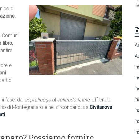
nico di
lazione,
e Comuni
 libro,
A
antire
A
tore e
i
oni
i
mart di
i
i
ni fase: dal
sopralluogo
al
collaudo finale
, offrendo
ritorio di Montegranaro e nel circondario: da
Civitanova
i
ati
.
i
i
ranaro? Possiamo fornire