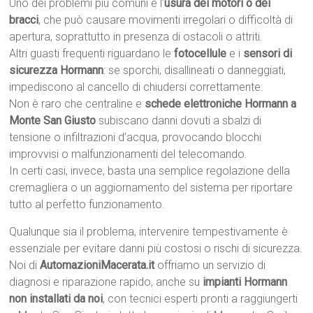
Uno dei problemi più comuni è l’
usura dei motori o dei
bracci
, che può causare movimenti irregolari o difficoltà di
apertura, soprattutto in presenza di ostacoli o attriti.
Altri guasti frequenti riguardano le
fotocellule
e i
sensori di
sicurezza Hormann
: se sporchi, disallineati o danneggiati,
impediscono al cancello di chiudersi correttamente.
Non è raro che centraline e
schede elettroniche Hormann a
Monte San Giusto
subiscano danni dovuti a sbalzi di
tensione o infiltrazioni d’acqua, provocando blocchi
improvvisi o malfunzionamenti del telecomando.
In certi casi, invece, basta una semplice regolazione della
cremagliera o un aggiornamento del sistema per riportare
tutto al perfetto funzionamento.
Qualunque sia il problema, intervenire tempestivamente è
essenziale per evitare danni più costosi o rischi di sicurezza.
Noi di
AutomazioniMacerata.it
offriamo un servizio di
diagnosi e riparazione rapido, anche su
impianti Hormann
non installati da noi
, con tecnici esperti pronti a raggiungerti