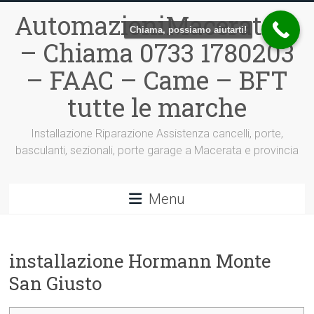
Vai
AutomazioniMacerata.it
al
Chiama, possiamo aiutarti!
contenuto
– Chiama 0733 1780203
– FAAC – Came – BFT
tutte le marche
Installazione Riparazione Assistenza cancelli, porte,
basculanti, sezionali, porte garage a Macerata e provincia
Menu
installazione Hormann Monte
San Giusto