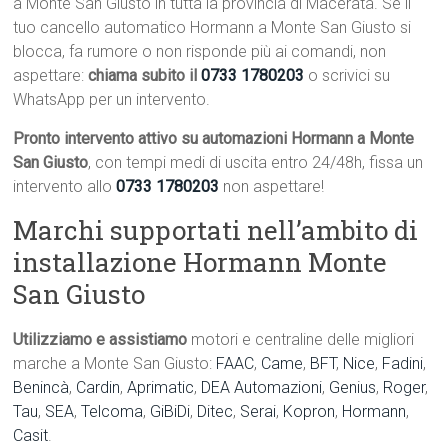
a Monte San Giusto in tutta la provincia di Macerata. Se il
tuo cancello automatico Hormann a Monte San Giusto si
blocca, fa rumore o non risponde più ai comandi, non
aspettare:
chiama subito il
0733 1780203
o scrivici su
WhatsApp per un intervento.
Pronto intervento attivo su automazioni Hormann a Monte
San Giusto
, con tempi medi di uscita entro 24/48h, fissa un
intervento allo
0733 1780203
non aspettare!
Marchi supportati nell’ambito di
installazione Hormann Monte
San Giusto
Utilizziamo e assistiamo
motori e centraline delle migliori
marche a Monte San Giusto:
FAAC
,
Came
,
BFT
,
Nice
,
Fadini
,
Benincà
,
Cardin
,
Aprimatic
,
DEA Automazioni
,
Genius
,
Roger
,
Tau
,
SEA
,
Telcoma
,
GiBiDi
,
Ditec
,
Serai
,
Kopron
,
Hormann
,
Casit
.