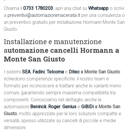
Chiama il
0733 1780203
, apri una chat su
Whatsapp
o scrivi
a
preventivi@automazionimacerata.it
per una consulenza o
un preventivo gratuito per installazione Hormann Monte San
Giusto.
Installazione e manutenzione
a
utomazione cancelli Hormann a
Monte San Giusto
I sistemi
SEA
,
Fadini
,
Telcoma
e
Ditec
a Monte San Giusto
richiedono competenze specifiche: il nostro team è
formato per riconoscere e trattare anche le varianti meno
comuni, garantendo sempre massima compatibilità tra
componenti. Conosciamo nel dettaglio anche le
automazioni
Benincà
,
Roger
,
Genius
e
GiBiDi
a Monte San
Giusto
, molto apprezzate per le loro soluzioni compatte e
versatili, spesso utilizzate su cancelli di piccole e medie
dimensioni.