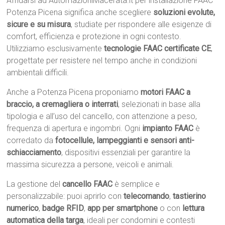
Affidarsi ad AutomazioniMacerata.it per installazione FAAC
Potenza Picena significa anche scegliere
soluzioni evolute,
sicure e su misura
, studiate per rispondere alle esigenze di
comfort, efficienza e protezione in ogni contesto.
Utilizziamo esclusivamente
tecnologie FAAC certificate CE
,
progettate per resistere nel tempo anche in condizioni
ambientali difficili.
Anche a Potenza Picena proponiamo
motori FAAC a
braccio, a cremagliera o interrati
, selezionati in base alla
tipologia e all’uso del cancello, con attenzione a peso,
frequenza di apertura e ingombri. Ogni
impianto FAAC
è
corredato da
fotocellule, lampeggianti e sensori anti-
schiacciamento
, dispositivi essenziali per garantire la
massima sicurezza a persone, veicoli e animali.
La gestione del
cancello FAAC
è semplice e
personalizzabile: puoi aprirlo con
telecomando
,
tastierino
numerico
,
badge RFID
,
app per smartphone
o con
lettura
automatica della targa
, ideali per condomini e contesti