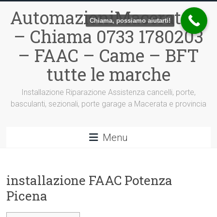
Vai
AutomazioniMacerata.it
al
Chiama, possiamo aiutarti!
contenuto
– Chiama 0733 1780203
– FAAC – Came – BFT
tutte le marche
Installazione Riparazione Assistenza cancelli, porte,
basculanti, sezionali, porte garage a Macerata e provincia
Menu
installazione FAAC Potenza
Picena