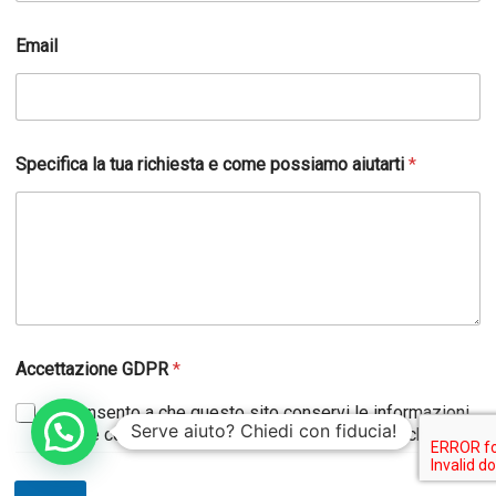
Email
Specifica la tua richiesta e come possiamo aiutarti
*
*
Accettazione GDPR
*
l
a
Acconsento a che questo sito conservi le informazioni
N
Serve aiuto? Chiedi con fiducia!
inviate così che possano rispondere alla mia richiesta.
o
m
e