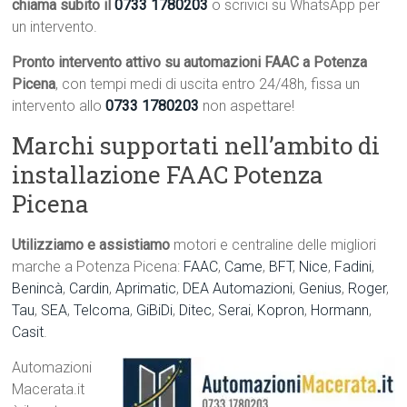
chiama subito il
0733 1780203
o scrivici su WhatsApp per
un intervento.
Pronto intervento attivo su automazioni FAAC a Potenza
Picena
, con tempi medi di uscita entro 24/48h, fissa un
intervento allo
0733 1780203
non aspettare!
Marchi supportati nell’ambito di
installazione FAAC Potenza
Picena
Utilizziamo e assistiamo
motori e centraline delle migliori
marche a Potenza Picena:
FAAC
,
Came
,
BFT
,
Nice
,
Fadini
,
Benincà
,
Cardin
,
Aprimatic
,
DEA Automazioni
,
Genius
,
Roger
,
Tau
,
SEA
,
Telcoma
,
GiBiDi
,
Ditec
,
Serai
,
Kopron
,
Hormann
,
Casit
.
Automazioni
Macerata.it