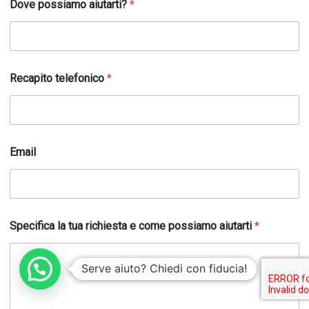
Dove possiamo aiutarti?
*
o
m
e
t
u
a
Recapito telefonico
*
*
Email
Specifica la tua richiesta e come possiamo aiutarti
*
Serve aiuto? Chiedi con fiducia!