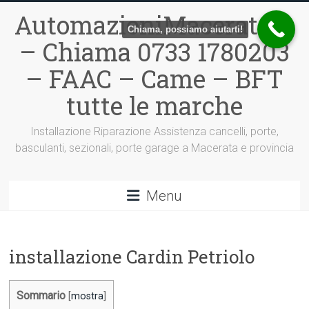
Vai
AutomazioniMacerata.it
al
Chiama, possiamo aiutarti!
contenuto
– Chiama 0733 1780203
– FAAC – Came – BFT
tutte le marche
Installazione Riparazione Assistenza cancelli, porte,
basculanti, sezionali, porte garage a Macerata e provincia
Menu
installazione Cardin Petriolo
Sommario
[
mostra
]