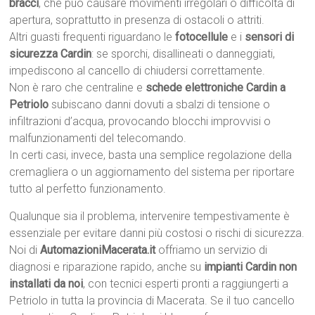
bracci
, che può causare movimenti irregolari o difficoltà di
apertura, soprattutto in presenza di ostacoli o attriti.
Altri guasti frequenti riguardano le
fotocellule
e i
sensori di
sicurezza Cardin
: se sporchi, disallineati o danneggiati,
impediscono al cancello di chiudersi correttamente.
Non è raro che centraline e
schede elettroniche Cardin a
Petriolo
subiscano danni dovuti a sbalzi di tensione o
infiltrazioni d’acqua, provocando blocchi improvvisi o
malfunzionamenti del telecomando.
In certi casi, invece, basta una semplice regolazione della
cremagliera o un aggiornamento del sistema per riportare
tutto al perfetto funzionamento.
Qualunque sia il problema, intervenire tempestivamente è
essenziale per evitare danni più costosi o rischi di sicurezza.
Noi di
AutomazioniMacerata.it
offriamo un servizio di
diagnosi e riparazione rapido, anche su
impianti Cardin non
installati da noi
, con tecnici esperti pronti a raggiungerti a
Petriolo in tutta la provincia di Macerata. Se il tuo cancello