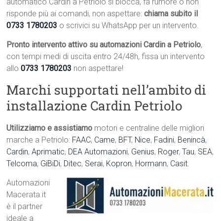
automatico Cardin a Petriolo si blocca, fa rumore o non
risponde più ai comandi, non aspettare:
chiama subito il
0733 1780203
o scrivici su WhatsApp per un intervento.
Pronto intervento attivo su automazioni Cardin a Petriolo
,
con tempi medi di uscita entro 24/48h, fissa un intervento
allo
0733 1780203
non aspettare!
Marchi supportati nell’ambito di
installazione Cardin Petriolo
Utilizziamo e assistiamo
motori e centraline delle migliori
marche a Petriolo:
FAAC
,
Came
,
BFT
,
Nice
,
Fadini
,
Benincà
,
Cardin
,
Aprimatic
,
DEA Automazioni
,
Genius
,
Roger
,
Tau
,
SEA
,
Telcoma
,
GiBiDi
,
Ditec
,
Serai
,
Kopron
,
Hormann
,
Casit
.
Automazioni
Macerata.it
è il partner
ideale a